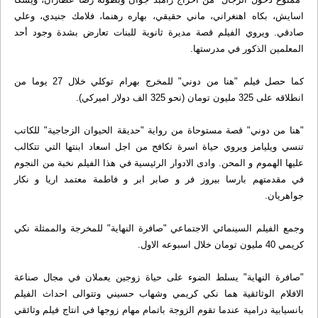
اسايش، بكاه اهنغراني، ماني حقيقي، بهاره رهنما، فلامك جنيدي، وعلي
صادقي. ويروي الفيلم قصة مديرة ثانوية للبنات تعارض بشدة وجود أحد
المعلمين الذكور في مدرستها.
كما حصل فيلم "هنا من دوني" للمخرج بهرام توكلي خلال 27 يوما من
انطلاقه على 325 مليون تومان (نحو 325 الف دولار اميركي).
"هنا من دوني" قصة مستوحاة من رواية "حديقة الحيوان الزجاجية" للكاتب
تنسي ويليامز ويروي حياة اسرة تكافح من اجل اسعاد ابنتها التي تتكالب
عليها الهموم و المحن. وادى الادوار الرئيسية في هذا الفيلم نخبة من النجوم
في مقدمتهم بارسا بيروز فر و صابر ابر و فاطمة معتمد اريا و نكار
جواهريان.
وجمع الفيلم السينمائي الاجتماعي "صافرة النهاية" للمخرجة والممثلة نكي
كريمي 40 مليون تومان خلال اسبوعه الاول.
"صافرة النهاية" يسلط الضوء على حياة زوجين يعملان في مجال صناعة
الافلام الوثائقية هما نكي كريمي وشهاب حسيني وتتوالى احداث الفيلم
بانسيابية درامية عندما تقوم الزوجة باتمام مهام زوجها في انتاج فيلم وثائقي