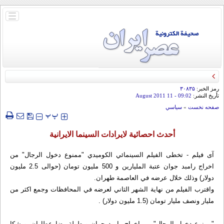
باز
و
بسته
کردن
منو
رمز الخبر:
۳۰۸۳۵
تأريخ النشر:
09:02
- 11 August 2011
صفحه نخست
»
سياسي
‍‍‍ پ
پ
أحدث احصائية لايرادات السينما الايرانية
آی فیلم - تخطى الفيلم السينمائي الكوميدي "ممنوع دخول الرجال" من
اخراج رامبد جوان عتبة المليارين و 500 مليون تومان (حوالى 2.5 مليون
دولار) وذلك خلال عرضه في العاصمة طهران.
واقترب الفيلم من نهاية الشهر الثاني لعرضه في المحافظات وجمع اكثر من
مليار ونصف مليار تومان (1.5 مليون دولار) .
"ممنوع دخول الرجال" من اخراج رامبد جوان وبطولة رضا عطاران، ويشكا