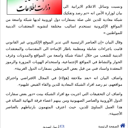
ونسبت وسائل الاعلام الایرانیة الى
بيان لوزارة الأمن انه «تم رصد وتفكيك
شبكة معادية للدين على صلة بسفارات دول اوروبية لديها شبكة واسعة من
المواقع الإكترونية تستخدم اساليب مختلفة لتشويه المعتقدات الدينية
للمواطنين.»
وقال البيان «إن العناصر الرئيسية التي تدير الموقع الإلكتروني غير القانوني
قامت باجراءات شاملة ومنظمة باطار الإساءة الى المقدسات والمعتقدات
الدينية للشعب من خلال انشاء شبكة واسعة من المواقع والمدونات وغرف
الحوار والنشاط في المواقع الإجتماعية، واستخدام الهويات المزورة والرموز
المعقدة واسناد فني من قبل بعض المرتبطين بسفارات الدول الغربية».
واضاف البيان انه «بعد ملاحقة (هؤلاء) في المجال الافتراضي واختراق
مواقعهم، تم رصد افراد الشبكة المعادية للدين والقاء القبض عليهم».
واضاف ان التحقيقات التي اجريت مع افراد الشبكة بينت «دور بعض سفارات
الدول الأوروبية والعناصر الصهيونية ومن بينهم اعضاء فرقة البهائية الضالة في
هذا العمل المناوئ للدين، حيث اعترف المتهمون بارتباطهم بالعناصر
الأجنبية».
الصفحة الرئيسة
أرسل لصديق