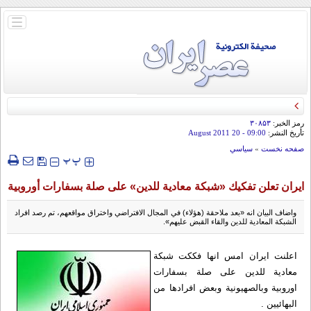
باز
و
بسته
کردن
منو
رمز الخبر:
۳۰۸۵۳
تأريخ النشر:
09:00
- 20 August 2011
صفحه نخست
»
سياسي
‍‍‍ پ
پ
ايران تعلن تفكيك «شبكة معادية للدين» على صلة بسفارات أوروبية
واضاف البيان انه «بعد ملاحقة (هؤلاء) في المجال الافتراضي واختراق مواقعهم، تم رصد افراد
الشبكة المعادية للدين والقاء القبض عليهم».
اعلنت ايران امس انها فككت شبكة
معادية للدين على صلة بسفارات
اوروبية وبالصهيونية وبعض افرادها من
البهائيين .