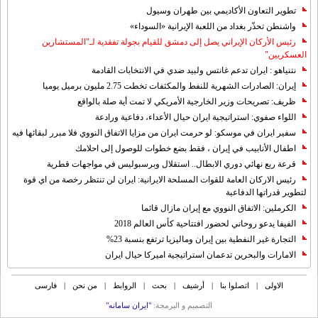
تطوير التعاون الأكاديمي بين طهران وسيول
واشنطن تحذّر بغداد من اللعبة الإيرانية «السوداء»
رئيس الأركان الإيراني يصل إلى دمشق للقيام بجولة تفقدية لـ"المستشارين
العسكريين"
نتنياهو : ايران تدعم غانتس ولبيد ضدي في الانتخابات القادمة
إيران: الصادرات الشهریة للنفط والمكثفات تخطت 2.75 مليون برميل يوميا
ظريف: تصريحات وزير الخارجية الأمريكي لا تمت أية صلة بالواقع
اللواء صفوي: استراتيجية ايران حيال الأعداء، دفاعية ورادعة
سفير ايران في موسكو: لو حرمت ايران من مزايا الاتفاق النووي فلا مبرر لبقائها فيه
اطفال الأنابيب في إيران ، فقط بضع خطوات للوصول إلى احلامك
قرعة ربع نهائي دوري الابطال.. استقلال وبرسبوليس في مواجهات قطرية
رئيس الاركان العامة للقوات المسلحة الايرانية: ايران لن تنتظر رخصة من اي قوة
لتطوير قدراتها الدفاعية
الكرملين: الاتفاق النووي مع إيران مازال قائما
الفيفا يدعو روحاني لحضور افتتاحية كأس العالم 2018
التجارة غیر النفطیة بین إیران ومالیزیا ترتفع بنسبة 23%
الامارات والبحرين تدعمان استراتيجية اميركا حيال ايران
الاولی
|
اتصلوا بنا
|
أرشیف
|
بحث
|
الروابط
|
من نحن
|
فارسی
التصمیم و البرمجة:
"ایران سامانه"