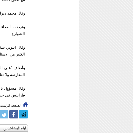
وقال محمد ديرا 
وترددت أصداء ا
الشوارع.
وقال انتوني سك
الكثير من الاسئ
وأضاف "على الم
المعارضة ولا نعل
طرابلس في حين
الصفحة الرئيسة
آراء المشاهدين