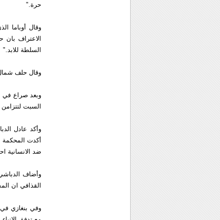
حرة."
وقال أوباما ال
الاعتراف بان ح
السلطة للابد."
وقال حلف شمال 
وبعد صراع في ل
السبت لتتزامن م
وأكد عادل الدب
أكدت المحكمة ال
ضد الانسانية اح
وأضاف الدباشي 
القذافي ان المس
وفي بنغازي في 
مع تدفق الانباء