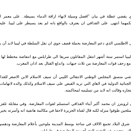
ذي يقضي عطلة في بيان "افضل وسيلة لانهاء اراقة الدماء بسيطة.. على معمر ا
كمهما انتهى. على القذافي ان يعترف بالواقع بانه لم يعد يسيطر على لييبا. علي
الاطلسي الذي دعم المعارضة بحملة قصف جوي ان نقل السلطة في ليبيا لابد أن ي
يبيا استمر ستة أشهر انتقل المقاتلون سريعا الى طرابلس مع انتفاضة مخطط لها بع
ع زحف قوات المعارضة من ثلاث جبهات. واندلع القتال بعد اذان المغرب.
اشي منسق المجلس الوطني الانتقالي الليبي أن سيف الاسلام الابن الاصغر للقذا
جنائية الدولية في لاهاي التي تريد القبض على سيف الاسلام وكذلك والده لاتهامات
تجازه وقالت انه لابد من تسليمه لمحاكمته.
لرويترز ان محمد أكبر أبناء القذافي استسلم لقوات المعارضة. وفي مقابلة تلفزي
لحين طوقوا منزله لكنه قال لقناة الجزيرة لاحقا في مكالمة هاتفية انه وأسرته بخير.
شرق البلاد تجمع الالاف في ساحة بوسط المدينة ملوحين بأعلام المعارضة ودهسو
 التي تتحدث عن التقدم الذي أحرزته المعارضة في طرابلس.