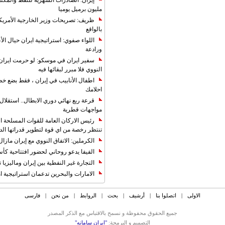
مليون برميل يوميا
ظريف: تصريحات وزير الخارجية الأمريكي
بالواقع
اللواء صفوي: استراتيجية ايران حيال الأع
ورادعة
سفير ايران في موسكو: لو حرمت ايران م
النووي فلا مبرر لبقائها فيه
اطفال الأنابيب في إيران ، فقط بضع خ
احلامك
قرعة ربع نهائي دوري الابطال.. استقل
مواجهات قطرية
رئيس الاركان العامة للقوات المسلحة الاي
تنتظر رخصة من اي قوة لتطوير قدراتها الد
الكرملين: الاتفاق النووي مع إيران مازال
الفيفا يدعو روحاني لحضور افتتاحية كأس ال
التجارة غیر النفطیة بین إیران ومالیزیا ترت
الامارات والبحرين تدعمان استراتيجية ام
الاولی
|
اتصلوا بنا
|
أرشیف
|
بحث
|
الروابط
|
من نحن
|
فارسی
جمیع الحقوق محفوظة و نسمح بالاقتباس مع الذکر المصدر
التصمیم و البرمجة:
"ایران سامانه"