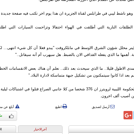
وهو ناشط ليبي في طرابلس لقناة الجزيرة ان هذا يوم اخر تكتب فيه صفحة جديدة في 
لطلقات النارية التي أطلقت في الهواء احتفالا وتزاحمت السيارات التي اطل
ينر محلل شؤون الشرق الاوسط في مابلكروفت "يبدو فعلا أن كل شيء انتهى... لك
لة. أهمها ما الذي يفعله القذافي الان بالضبط. هل سيهرب أم أنه سيقاتل.."
دى الاطول قليلا.. ما الذي سيحدث بعد ذلك.. نعلم أن هناك بعض الانقسامات الخط
م بعد اذا كانوا سيتمكنون من تشكيل جبهة متماسكة لادارة البلاد."
وقال مسؤول بالحكومة الليبية لرويترز ان 376 شخصا من كلا جانبي الصراع قتلوا في اشتب
 أصيب ألف اخرون.
أرسل لصديق
اطبع
أبلغ عن م
آخرالاخبار
ال