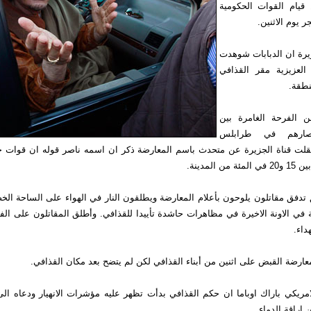
قيام القوات الحكومية
ر يوم الاثنين.
يرة ان الدبابات شوهدت
لعزيزية مقر القذافي
طقة.
 الفرحة الغامرة بين
أنصارهم في طرابلس
لت قناة الجزيرة عن متحدث باسم المعارضة ذكر ان اسمه ناصر قوله ان قوات ح
المدينة.
دفق مقاتلون يلوحون بأعلام المعارضة ويطلقون النار في الهواء على الساحة الخض
 في الاونة الاخيرة في مظاهرات حاشدة تأييدا للقذافي. وأطلق المقاتلون على ال
اء.
ارضة القبض على اثنين من أبناء القذافي لكن لم يتضح بعد مكان القذافي.
مريكي باراك اوباما ان حكم القذافي بدأت تظهر عليه مؤشرات الانهيار ودعاه الى 
اراقة الدماء.