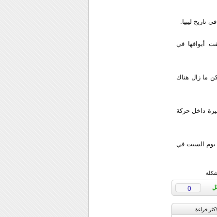
تاريخ ليبيا.
قت أبواقها في
ن ما زال هناك
يرة داخل حركة
اكات ليلية يوم السبت في
شكلة
0
اکثر قراءة