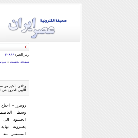
قائد الحرس الثو
رمز الخبر:
۳۰۸۶۶
صفحه نخست
»
سياس
وتلقى الكثير من س
الليبي للخروج في ا
رویترز - اجتاح 
وسط العاصمة
الحشود الى ال
يعتبرونه نهاي