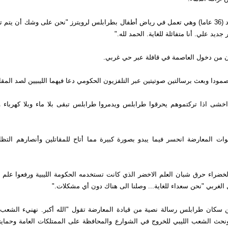
وقالت ليلى جواد (36 عاما) وهي تعمل في رياض أطفال بطرابلس لرويترز "نحن على وشك أن يت
 جديد علي. أنا متفائلة للغاية. الحمد لله."
ن من دخول العاصمة في قافلة عبر حي غربي.
مودا وبعث برسالتين صوتيتين عبر التلفزيون الحكومي دعا فيهما الليبيين لصد المقات
اخشى اذا تركتموهم يحرقوا طرابلس ويدمروا طرابلس تبقى بلا ماء وبلا كهرباء وبل
ات المعارضة انحسر فيما يبدو بصورة كبيرة مما أتاح للمقاتلين وأنصارهم التظ
خضراء حرق شبان العلم الاخضر الذي كانت تستخدمه الحكومة الليبية ورفعوا علم ا
الغربي "نحن سعداء للغاية... وصلنا الى هناك دون أي مشكلات."
ن سكان طرابلس رسالة نصية من قيادة المعارضة تقول "الله أكبر. نهنيء الشعب
نحث الشعب الليبي للخروج في الشوارع والمحافظة على الممتلكات العامة وحمايته