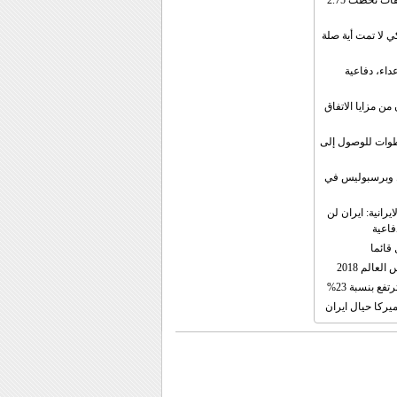
إيران: الصادرات الشهریة للنفط والمكثفات تخطت 2.75
 لا تمت أية صلة
داء، دفاعية
ن مزايا الاتفاق
طوات للوصول إلى
ال وبرسبوليس في
رانية: ايران لن
فاعية
 قائما
عالم 2018
فع بنسبة 23%
يركا حيال ايران