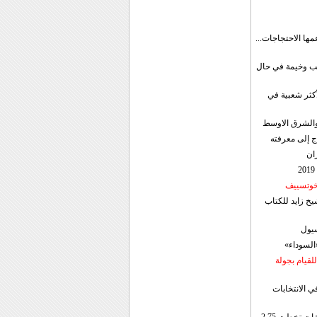
مها الاحتجاجات...
قب وخيمة في حال
أكثر شعبية في
ن والشرق الاوسط
ج إلى معرفته
ان
 خوتسييف
خ زايد للكتاب
سيول
«السوداء»
لقيام بجولة
ي الانتخابات