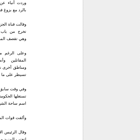
وردت أنباء عن 
بالرد مع بزوغ فج
وقالت قناة الجز
تخرج من باب ا
وهي تقصف المن
وعلى الرغم من
المقاتلين و
ومناطق أخرى نق
تسيطر على ما بين 15 و20 في المئة من 
وفي وقت سابق ت
تستغلها الحكومة
اسم ساحة الشهد
وألقت قوات المع
وقال الرئيس الا
لتجنب المزيد من 