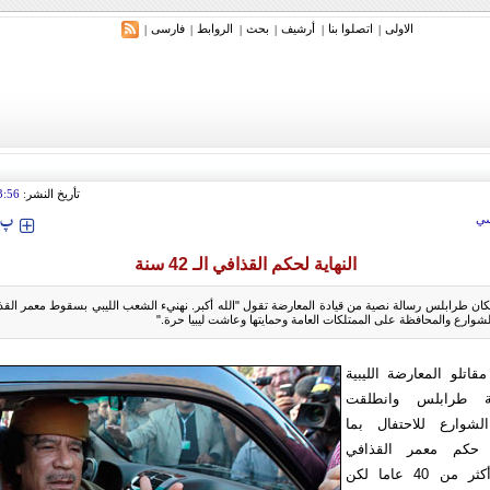
الاولی
اتصلوا بنا
أرشیف
بحث
الروابط
فارسی
|
|
|
|
|
|
ري: إيران ستدمر أمريكا وإسرائيل والسعودية إذا تجاوزت خطوط طهران الحمراء
تأريخ النشر:
3:56
‍‍‍ پ
ي
النهایة لحکم القذافي الـ 42 سنة
كان طرابلس رسالة نصية من قيادة المعارضة تقول "الله أكبر. نهنيء الشعب الليبي بسقوط معمر ال
لشوارع والمحافظة على الممتلكات العامة وحمايتها وعاشت ليبيا حرة."
مقاتلو المعارضة الليبية
 طرابلس وانطلقت
شوارع للاحتفال بما
ة حكم معمر القذافي
المستمر منذ أكثر من 40 عاما لكن