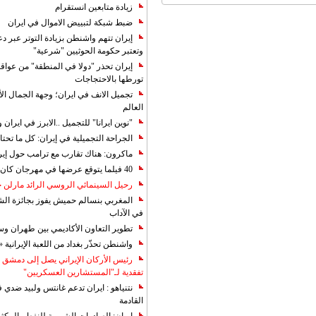
زيادة متابعين انستقرام
ضبط شبكة لتبييض الاموال في ايران
إيران تتهم واشنطن بزيادة التوتر عبر دع
وتعتبر حكومة الحوثيين "شرعية"
إيران تحذر "دولا في المنطقة" من عوا
تورطها بالاحتجاجات
تجميل الانف في ايران؛ وجهة الجمال ال
العالم
"نوين ايرانا" للتجميل ..الابرز في ايرا
الجراحة التجميلية في إيران: كل ما تحتا
ماكرون: هناك تقارب مع ترامب حول إير
40 فيلما يتوقع عرضها في مهرجان كان 2019
رحيل السينمائي الروسي الرائد مارلن
المغربي بنسالم حميش يفوز بجائزة الشي
في الآداب
تطوير التعاون الأكاديمي بين طهران و
واشنطن تحذّر بغداد من اللعبة الإيرانية 
رئيس الأركان الإيراني يصل إلى دمشق ل
تفقدية لـ"المستشارين العسكريين"
نتنياهو : ايران تدعم غانتس ولبيد ضدي ف
القادمة