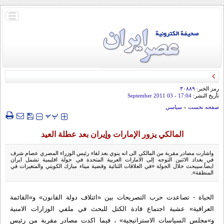
باز
و
بسته
کردن
منو
رمز الخبر:
۳۰۸۸۹
تأريخ النشر:
17:04
- 03 September 2011
صفحه نخست
»
سياسي
‍‍‍ پ
پ
المالكي يزور الإمارات وإيران بعد عطلة العيد
واشارت مصادر مقربة من المالكي الى انه ينوي بعد لقاء رئيس الوزراء المصري عصام شرف
في بغداد الاثنين التوجه إلى الامارات العربية المتحدة في جولة اقليمية تشمل ايران
ايضاً.سيبحث خلال الجولة «في العلاقات الثنائية وقضية ميناء مبارك الكويتي والمتغيرات في
المنطقة».
الحیاة - تصاعدت حرب التصريحات بين «ائتلاف دولة القانون» و»القائمة
العراقية» عشية اجتماع قادة الكتل للبحث في ملفي الوزارات الامنية
و»مجلس السياسات الاستراتيجية» ، فيما اكدت مصادر مقربة من رئيس