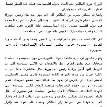
الوزراء نوري المالكي نيته القيام بجولة اقليمية بعد عطلة عيد الفطر تشمل
الامارات العربية المتحدة وايران.
واشارت مصادر مقربة من المالكي الى انه ينوي بعد لقاء رئيس الوزراء
المصري عصام شرف في بغداد الاثنين التوجه إلى الامارات العربية المتحدة
في جولة اقليمية تشمل ايران ايضاً.سيبحث خلال الجولة «في العلاقات
الثنائية وقضية ميناء مبارك الكويتي والمتغيرات في المنطقة».
الى ذلك انتقد مستشار «العراقية» هاني عاشور وصف بعض أعضاء «دولة
القانون « مشروع «قانون مجلس السياسات الإستراتيجية» بأنه «غير
دستوري» .
واتهم عاشور في بيان، «ائتلاف دولة القانون» من دون تسميته بـ»المماطلة
ومحاولة عدم تطبيق اتفاق اربيل والاتفاقات بين الكتل السياسية التي تم
التوصل اليها أخيراً برعاية رئيس الجمهورية جلال طالباني»، لافتاً الى انه
«كلما اقتربنا من موعد القراءة الثانية لمشروع قانون مجلس السياسات
الإستراتيجية الذي يفترض ان يكون بعد عطلة العيد، نسمع تصريحات تنفي
تمريره». واعتبر «هذه التصريحات مناقضة لاتفاق الكتل السياسية على
التهدئة الاعلامية»، متسائلاً:»اذا كان مجلس السياسات غير دستوري كما يقال
فلماذا ناقشوه قبل تشكيل الحكومة وأُدرج ضمن بنود اتفاقية اربيل؟». وأشار
الى ان «وفداً من العراقية زار المالكي وحصل على تعهد منه بإقرار