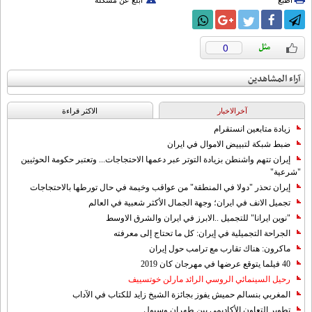
اطبع
أبلغ عن مشكلة
0
آراء المشاهدين
آخرالاخبار
الاکثر قراءة
زيادة متابعين انستقرام
ضبط شبكة لتبييض الاموال في ايران
إيران تتهم واشنطن بزيادة التوتر عبر دعمها الاحتجاجات... وتعتبر حكومة الحوثيين
"شرعية"
إيران تحذر "دولا في المنطقة" من عواقب وخيمة في حال تورطها بالاحتجاجات
تجميل الانف في ايران؛ وجهة الجمال الأكثر شعبية في العالم
"نوين ايرانا" للتجميل ..الابرز في ايران والشرق الاوسط
الجراحة التجميلية في إيران: كل ما تحتاج إلى معرفته
ماكرون: هناك تقارب مع ترامب حول إيران
40 فيلما يتوقع عرضها في مهرجان كان 2019
رحيل السينمائي الروسي الرائد مارلن خوتسييف
المغربي بنسالم حميش يفوز بجائزة الشيخ زايد للكتاب في الآداب
تطوير التعاون الأكاديمي بين طهران وسيول