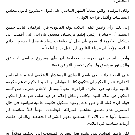
المجلس».
وكان البرلمان وافق مبدئياً الشهر الماضي على قبول «مشروع قانون مجلس
السياسات وأكمل قراءته الاولى».
إلى ذلك، رأى رئيس كتلة «ائتلاف دولة القانون» في البرلمان النائب حسن
السنيد أن «مبادرة رئيس إقليم كردستان مسعود بارزاني التي أفضت الى
تشكيل الحكومة لا تسمح بأن تحل أي توافقات سياسية محل الدستور الدائم
للبلاد»، مؤكداً ان «دولة القانون لن تقبل بذلك أطلاقاً».
وأضح السنيد في تصريحات صحافية ان «أي مشروع سياسي لا يتفق
والدستور مرفوض ولا يمكن تحقيق التوافق فيه».
على الصعيد ذاته، نفى باسم العوادي المستشار الاعلامي لزعيم «المجلس
الاعلى» عمار الحكيم ان «تكون كتلة المواطن أو السيد الحكيم تدعم حكومة
غالبية برلمانية في الظرف الراهن»، متهماً وسائل الاعلام بتحريف نص كلمة
الحكيم في صلاة العيد. وكانت وسائل إعلام عراقية نقلت عن عمار الحكيم
قوله ان « كتلة المواطن تدعم وتؤيد تشكيل حكومة غالبية سياسية في حال
استمرار عدم تطبيق مفاهيم الشراكة الوطنية»، متهماً كتلاً سياسية لم
يسمها بأنها «الى الآن لا تستطيع تفهم الشراكة الحقيقية وبالتالي خلقت
أزمات سياسية في البلاد».
لكن باسم العوادي نفى بشدة هذا التصريح المنسوب إلى الحكيم، مؤكداً انه