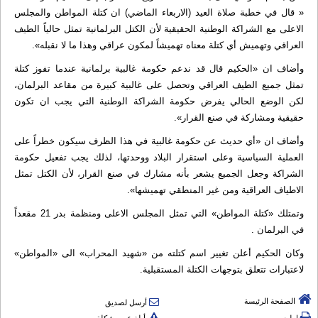
« قال في خطبة صلاة العيد (الاربعاء الماضي) ان كتلة المواطن والمجلس
الاعلى مع الشراكة الوطنية الحقيقية لأن الكتل البرلمانية تمثل حالياً الطيف
العراقي وتهميش أي كتلة معناه تهميشاً لمكون عراقي وهذا ما لا نقبله».
وأضاف ان «الحكيم قال قد ندعم حكومة غالبية برلمانية عندما تفوز كتلة
تمثل جميع الطيف العراقي وتحصل على غالبية كبيرة من مقاعد البرلمان،
لكن الوضع الحالي يفرض حكومة الشراكة الوطنية التي يجب ان تكون
حقيقية ومشاركة في صنع القرار».
وأضاف ان «أي حديث عن حكومة غالبية في هذا الظرف سيكون خطراً على
العملية السياسية وعلى استقرار البلاد ووحدتها، لذلك يجب تفعيل حكومة
الشراكة وجعل الجميع يشعر بأنه مشارك في صنع القرار، لأن الكتل تمثل
الاطياف العراقية ومن غير المنطقي تهميشها».
وتمتلك «كتلة المواطن» التي تمثل المجلس الاعلى ومنظمة بدر 21 مقعداً
في البرلمان .
وكان الحكيم أعلن تغيير اسم كتلته من «شهيد المحراب» الى «المواطن»
لاعتبارات تتعلق بتوجهات الكتلة المستقبلية.
الصفحة الرئيسة
أرسل لصديق