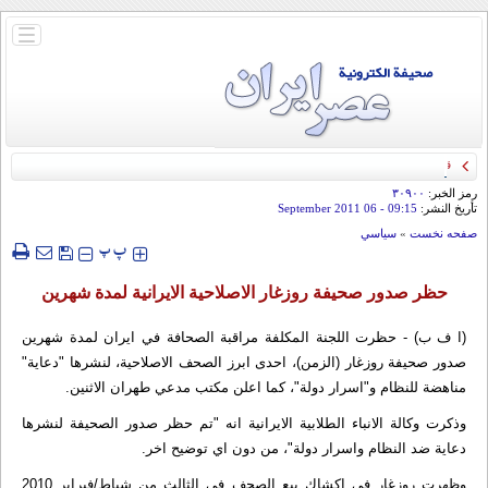
باز
و
بسته
کردن
منو
قائد الحرس الثوري: إيران ستدمر أمريكا وإسرائيل والسعودية إذا تجاوزت خطوط طهران
الحمراء
رمز الخبر:
۳۰۹۰۰
تأريخ النشر:
09:15
- 06 September 2011
صفحه نخست
»
سياسي
‍‍‍ پ
پ
حظر صدور صحيفة روزغار الاصلاحية الايرانية لمدة شهرين
(ا ف ب) - حظرت اللجنة المكلفة مراقبة الصحافة في ايران لمدة شهرين
صدور صحيفة روزغار (الزمن)، احدى ابرز الصحف الاصلاحية، لنشرها "دعاية"
مناهضة للنظام و"اسرار دولة"، كما اعلن مكتب مدعي طهران الاثنين.
وذكرت وكالة الانباء الطلابية الايرانية انه "تم حظر صدور الصحيفة لنشرها
دعاية ضد النظام واسرار دولة"، من دون اي توضيح اخر.
وظهرت روزغار في اكشاك بيع الصحف في الثالث من شباط/فبراير 2010