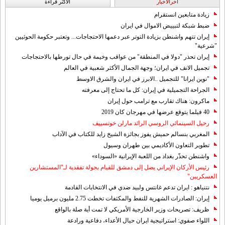
آخرالاخبار
الاکثر قراءة
زيادة متابعين انستقرام
ضبط شبكة لتبييض الاموال في ايران
إيران تتهم واشنطن بزيادة التوتر عبر دعمها الاحتجاجات... وتعتبر حكومة الحوثيين
"شرعية"
إيران تحذر "دولا في المنطقة" من عواقب وخيمة في حال تورطها بالاحتجاجات
تجميل الانف في ايران؛ وجهة الجمال الأكثر شعبية في العالم
"نوين ايرانا" للتجميل ..الابرز في ايران والشرق الاوسط
الجراحة التجميلية في إيران: كل ما تحتاج إلى معرفته
ماكرون: هناك تقارب مع ترامب حول إيران
40 فيلما يتوقع عرضها في مهرجان كان 2019
رحيل السينمائي الروسي الرائد مارلن خوتسييف
المغربي بنسالم حميش يفوز بجائزة الشيخ زايد للكتاب في الآداب
تطوير التعاون الأكاديمي بين طهران وسيول
واشنطن تحذّر بغداد من اللعبة الإيرانية «السوداء»
رئيس الأركان الإيراني يصل إلى دمشق للقيام بجولة تفقدية لـ"المستشارين
العسكريين"
نتنياهو : ايران تدعم غانتس ولبيد ضدي في الانتخابات القادمة
إيران: الصادرات الشهریة للنفط والمكثفات تخطت 2.75 مليون برميل يوميا
ظريف: تصريحات وزير الخارجية الأمريكي لا تمت أية صلة بالواقع
اللواء صفوي: استراتيجية ايران حيال الأعداء، دفاعية ورادعة