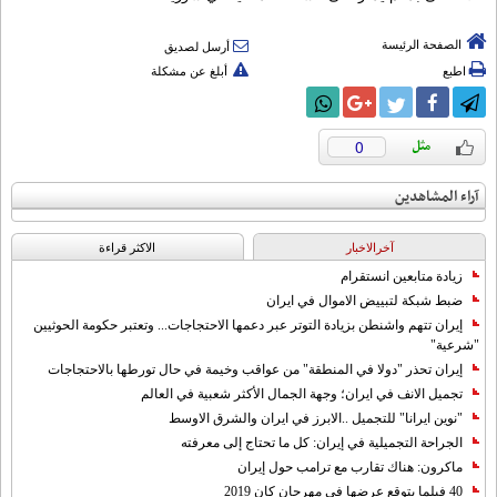
الصفحة الرئيسة
أرسل لصديق
اطبع
أبلغ عن مشكلة
0
آراء المشاهدين
آخرالاخبار
الاکثر قراءة
زيادة متابعين انستقرام
ضبط شبكة لتبييض الاموال في ايران
إيران تتهم واشنطن بزيادة التوتر عبر دعمها الاحتجاجات... وتعتبر حكومة الحوثيين
"شرعية"
إيران تحذر "دولا في المنطقة" من عواقب وخيمة في حال تورطها بالاحتجاجات
تجميل الانف في ايران؛ وجهة الجمال الأكثر شعبية في العالم
"نوين ايرانا" للتجميل ..الابرز في ايران والشرق الاوسط
الجراحة التجميلية في إيران: كل ما تحتاج إلى معرفته
ماكرون: هناك تقارب مع ترامب حول إيران
40 فيلما يتوقع عرضها في مهرجان كان 2019