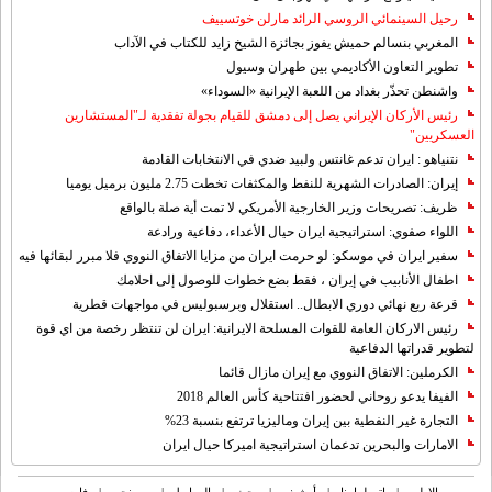
رحيل السينمائي الروسي الرائد مارلن خوتسييف
المغربي بنسالم حميش يفوز بجائزة الشيخ زايد للكتاب في الآداب
تطوير التعاون الأكاديمي بين طهران وسيول
واشنطن تحذّر بغداد من اللعبة الإيرانية «السوداء»
رئيس الأركان الإيراني يصل إلى دمشق للقيام بجولة تفقدية لـ"المستشارين
العسكريين"
نتنياهو : ايران تدعم غانتس ولبيد ضدي في الانتخابات القادمة
إيران: الصادرات الشهریة للنفط والمكثفات تخطت 2.75 مليون برميل يوميا
ظريف: تصريحات وزير الخارجية الأمريكي لا تمت أية صلة بالواقع
اللواء صفوي: استراتيجية ايران حيال الأعداء، دفاعية ورادعة
سفير ايران في موسكو: لو حرمت ايران من مزايا الاتفاق النووي فلا مبرر لبقائها فيه
اطفال الأنابيب في إيران ، فقط بضع خطوات للوصول إلى احلامك
قرعة ربع نهائي دوري الابطال.. استقلال وبرسبوليس في مواجهات قطرية
رئيس الاركان العامة للقوات المسلحة الايرانية: ايران لن تنتظر رخصة من اي قوة
لتطوير قدراتها الدفاعية
الكرملين: الاتفاق النووي مع إيران مازال قائما
الفيفا يدعو روحاني لحضور افتتاحية كأس العالم 2018
التجارة غیر النفطیة بین إیران ومالیزیا ترتفع بنسبة 23%
الامارات والبحرين تدعمان استراتيجية اميركا حيال ايران