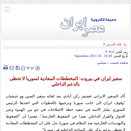
باز
و
بسته
کردن
منو
قائد الحرس الثوري: إيران ستدمر أمريكا وإسرائيل والسعودية إذا تجاوزت خطوط طهران
الحمراء
رمز الخبر:
۳۰۹۱۸
تأريخ النشر:
16:38
- 10 September 2011
صفحه نخست
»
سياسي
‍‍‍ پ
پ
سفیر ایران في بیروت: المخططات المعادية لسوريا لا تحظى
بالدعم الداخلي
أكد السفير الايراني غضنفر ركن آبادي بعد لقائه سفير الصين وو جيشيان
"وقوف ايران الى جانب سوريا وترحيبها بالخطوات التي اتخذها الرئيس
السوري بشار الاسد في تنفيذ خطة الاصلاحات في جو من الهدوء وعبر
الحوار والقرار الداخلي بعيدا عن الضعوط الخارجية"، معتبرا ان "الضغوط
والتهديدات الخارجية ضد النظام في سوريا تدل على ان المخططات المعادية
لا تحظى بدعم يذكر على الساحة الداخلية في سوريا".