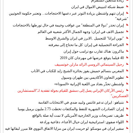
زيادة متابعين انستقرام
ضبط شبكة لتبييض الاموال في ايران
إيران تتهم واشنطن بزيادة التوتر عبر دعمها الاحتجاجات... وتعتبر حكومة الحوثيين
"شرعية"
إيران تحذر "دولا في المنطقة" من عواقب وخيمة في حال تورطها بالاحتجاجات
تجميل الانف في ايران؛ وجهة الجمال الأكثر شعبية في العالم
"نوين ايرانا" للتجميل ..الابرز في ايران والشرق الاوسط
الجراحة التجميلية في إيران: كل ما تحتاج إلى معرفته
ماكرون: هناك تقارب مع ترامب حول إيران
40 فيلما يتوقع عرضها في مهرجان كان 2019
رحيل السينمائي الروسي الرائد مارلن خوتسييف
المغربي بنسالم حميش يفوز بجائزة الشيخ زايد للكتاب في الآداب
تطوير التعاون الأكاديمي بين طهران وسيول
واشنطن تحذّر بغداد من اللعبة الإيرانية «السوداء»
رئيس الأركان الإيراني يصل إلى دمشق للقيام بجولة تفقدية لـ"المستشارين
العسكريين"
نتنياهو : ايران تدعم غانتس ولبيد ضدي في الانتخابات القادمة
إيران: الصادرات الشهریة للنفط والمكثفات تخطت 2.75 مليون برميل يوميا
ظريف: تصريحات وزير الخارجية الأمريكي لا تمت أية صلة بالواقع
اللواء صفوي: استراتيجية ايران حيال الأعداء، دفاعية ورادعة
سفير ايران في موسكو: لو حرمت ايران من مزايا الاتفاق النووي فلا مبرر لبقائها فيه