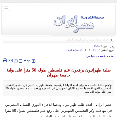
باز
و
بسته
کردن
منو
ضبط شبكة لتبييض الاموال في ايران
رمز الخبر:
۳۰۹۲۶
تأريخ النشر:
16:57
- 14 September 2011
صفحه نخست
»
سياسي
‍‍‍ پ
پ
طلبة طهرانيون يرفعون علم فلسطین طوله 50 مترا على بوابة
جامعة طهران
وتجمع طلبة جامعات طهران امام البوابة الرئيسية لجامعة طهران للتعبير عن دعمهم للشبان
المصريين الذين اقتحموا سفارة الكيان الصهيوني في القاهرة ورفعوا علم فلسطین طوله 50
مترا على بوابة الجامعة.
عصر ايران - اقدم طلبة طهرانيون ودعما للاجراء الثوري للشبان المصريين
في مهاجمة وكر التجسس الصهيوني على رفع علم فلسطین بطول 50 مترا
على البوابة الرئيسية لجامعة طهران وسط العاصمة.