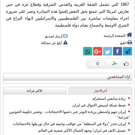
1967 التي تشمل الضفة الغربية والقدس الشرقية وقطاع غزة في حين
تعارض امريكا التي تتمتع بحق النقض (فيتو) هذه المبادرة وتصر على ضرورة
اجراء مفاوضات مباشرة بين الفلسطينيين والاسرائيليين لانهاء النزاع في
الشرق الاوسط والسماح بقيام دولة فلسطينية.
الصفحة الرئيسة
أرسل لصديق
اطبع
أبلغ عن مشكلة
0
آراء المشاهدين
آخرالاخبار
الاکثر قراءة
زيادة متابعين انستقرام
ضبط شبكة لتبييض الاموال في ايران
إيران تتهم واشنطن بزيادة التوتر عبر دعمها الاحتجاجات... وتعتبر حكومة الحوثيين
"شرعية"
إيران تحذر "دولا في المنطقة" من عواقب وخيمة في حال تورطها بالاحتجاجات
تجميل الانف في ايران؛ وجهة الجمال الأكثر شعبية في العالم