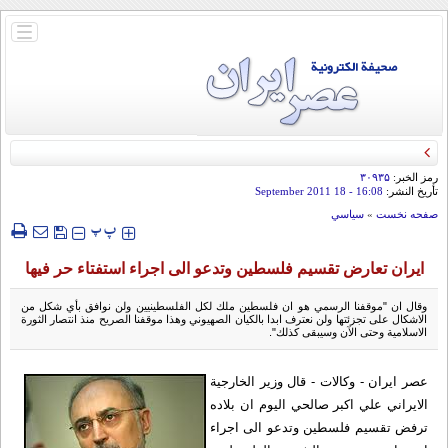
باز
و
بسته
کردن
منو
رمز الخبر:
۳۰۹۳۵
تأريخ النشر:
16:08
- 18 September 2011
صفحه نخست
»
سياسي
‍‍‍ پ
پ
ايران تعارض تقسيم فلسطين وتدعو الى اجراء استفتاء حر فيها
وقال ان "موقفنا الرسمي هو ان فلسطين ملك لكل الفلسطينيين ولن نوافق بأي شكل من
الاشكال على تجزئتها ولن نعترف ابدا بالكيان الصهيوني وهذا موقفنا الصريح منذ انتصار الثورة
الاسلامية وحتى الآن وسيبقى كذلك".
عصر ایران - وکالات - قال وزير الخارجية
الايراني علي اكبر صالحي اليوم ان بلاده
ترفض تقسيم فلسطين وتدعو الى اجراء