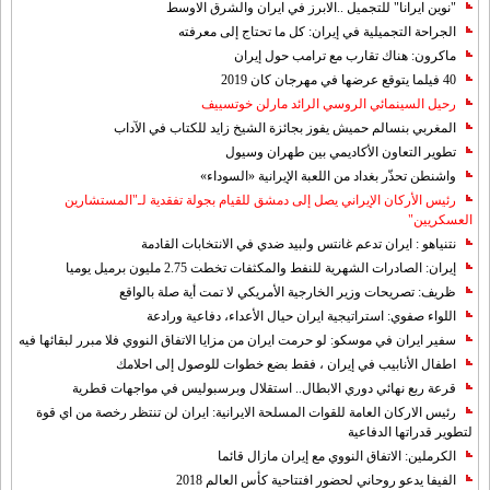
"نوين ايرانا" للتجميل ..الابرز في ايران والشرق الاوسط
الجراحة التجميلية في إيران: كل ما تحتاج إلى معرفته
ماكرون: هناك تقارب مع ترامب حول إيران
40 فيلما يتوقع عرضها في مهرجان كان 2019
رحيل السينمائي الروسي الرائد مارلن خوتسييف
المغربي بنسالم حميش يفوز بجائزة الشيخ زايد للكتاب في الآداب
تطوير التعاون الأكاديمي بين طهران وسيول
واشنطن تحذّر بغداد من اللعبة الإيرانية «السوداء»
رئيس الأركان الإيراني يصل إلى دمشق للقيام بجولة تفقدية لـ"المستشارين
العسكريين"
نتنياهو : ايران تدعم غانتس ولبيد ضدي في الانتخابات القادمة
إيران: الصادرات الشهریة للنفط والمكثفات تخطت 2.75 مليون برميل يوميا
ظريف: تصريحات وزير الخارجية الأمريكي لا تمت أية صلة بالواقع
اللواء صفوي: استراتيجية ايران حيال الأعداء، دفاعية ورادعة
سفير ايران في موسكو: لو حرمت ايران من مزايا الاتفاق النووي فلا مبرر لبقائها فيه
اطفال الأنابيب في إيران ، فقط بضع خطوات للوصول إلى احلامك
قرعة ربع نهائي دوري الابطال.. استقلال وبرسبوليس في مواجهات قطرية
رئيس الاركان العامة للقوات المسلحة الايرانية: ايران لن تنتظر رخصة من اي قوة
لتطوير قدراتها الدفاعية
الكرملين: الاتفاق النووي مع إيران مازال قائما
الفيفا يدعو روحاني لحضور افتتاحية كأس العالم 2018