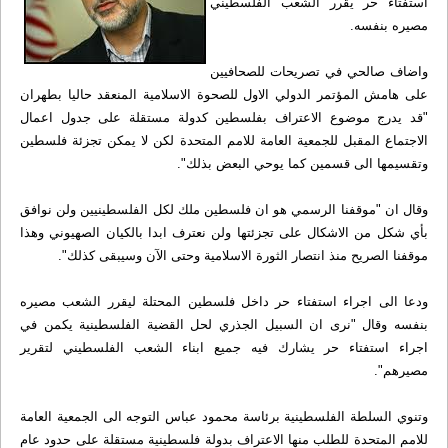
استفتاء حر يقرر الشعب الفلسطيني
مصيره بنفسه.
واضاف صالحي في تصريحات للصحافيين
على هامش المؤتمر الدولي الاول للصحوة الاسلامية المنعقد حاليا بطهران
"قد يدرج موضوع الاعتراف بفلسطين كدولة مستقلة على جدول اعمال
الاجتماع المقبل للجمعية العامة للامم المتحدة لكن لا يمكن تجزئة فلسطين
وتقسيمها الى قسمين كما يوحي البعض بذلك".
وقال ان "موقفنا الرسمي هو ان فلسطين ملك لكل الفلسطينيين ولن نوافق
بأي شكل من الاشكال على تجزئتها ولن نعترف ابدا بالكيان الصهيوني وهذا
موقفنا الصريح منذ انتصار الثورة الاسلامية وحتى الآن وسيبقى كذلك".
ودعا الى اجراء استفتاء حر داخل فلسطين المحتلة ليقرر الشعب مصيره
بنفسه وقال "نرى ان السبيل الجذري لحل القضية الفلسطينية يكمن في
اجراء استفتاء حر يشارك فيه جميع ابناء الشعب الفلسطيني لتقرير
مصيرهم".
وتنوي السلطة الفلسطينية برئاسة محمود عباس التوجه الى الجمعية العامة
للامم المتحدة للطلب منها الاعتراف بدولة فلسطينية مستقلة على حدود عام