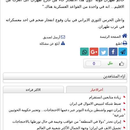
الاقليم... انه في واحدة من القواعد العسكرية هناك."
واعلن الحرس الثوري الایراني في بیان وقوع انفجار ضخم في احد معسکراته
في غرب طهران.
الصفحة الرئيسة
أرسل لصديق
اطبع
أبلغ عن مشكلة
0
آراء المشاهدين
آخرالاخبار
الاکثر قراءة
زيادة متابعين انستقرام
ضبط شبكة لتبييض الاموال في ايران
إيران تتهم واشنطن بزيادة التوتر عبر دعمها الاحتجاجات... وتعتبر حكومة الحوثيين
"شرعية"
إيران تحذر "دولا في المنطقة" من عواقب وخيمة في حال تورطها بالاحتجاجات
تجميل الانف في ايران؛ وجهة الجمال الأكثر شعبية في العالم