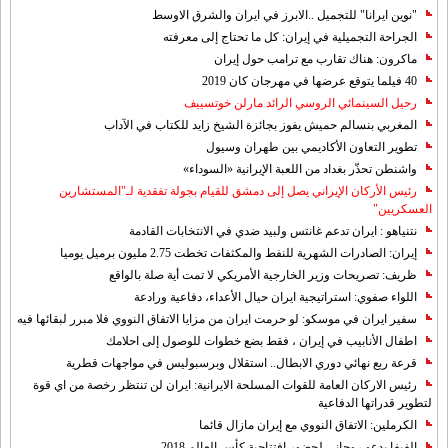
"نوين ايرانا" للتجميل ..الابرز في ايران والشرق الاوسط
الجراحة التجميلية في إيران: كل ما تحتاج إلى معرفته
ماكرون: هناك تقارب مع ترامب حول إيران
40 فيلما يتوقع عرضها في مهرجان كان 2019
رحيل السينمائي الروسي الرائد مارلن خوتسييف
المغربي بنسالم حميش يفوز بجائزة الشيخ زايد للكتاب في الآداب
تطوير التعاون الأكاديمي بين طهران وسيول
واشنطن تحذّر بغداد من اللعبة الإيرانية «السوداء»
رئيس الأركان الإيراني يصل إلى دمشق للقيام بجولة تفقدية لـ"المستشارين
العسكريين"
نتنياهو : ايران تدعم غانتس ولبيد ضدي في الانتخابات القادمة
إيران: الصادرات الشهریة للنفط والمكثفات تخطت 2.75 مليون برميل يوميا
ظريف: تصريحات وزير الخارجية الأمريكي لا تمت أية صلة بالواقع
اللواء صفوي: استراتيجية ايران حيال الأعداء، دفاعية ورادعة
سفير ايران في موسكو: لو حرمت ايران من مزايا الاتفاق النووي فلا مبرر لبقائها فيه
اطفال الأنابيب في إيران ، فقط بضع خطوات للوصول إلى احلامك
قرعة ربع نهائي دوري الابطال.. استقلال وبرسبوليس في مواجهات قطرية
رئيس الاركان العامة للقوات المسلحة الايرانية: ايران لن تنتظر رخصة من اي قوة
لتطوير قدراتها الدفاعية
الكرملين: الاتفاق النووي مع إيران مازال قائما
الفيفا يدعو روحاني لحضور افتتاحية كأس العالم 2018