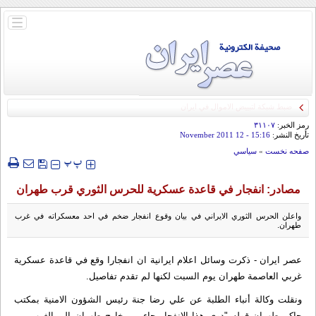
باز
و
بسته
کردن
منو
رمز الخبر:
۳۱۱۰۷
تأريخ النشر:
15:16
- 12 November 2011
صفحه نخست
»
سياسي
‍‍‍ پ
پ
مصادر: انفجار في قاعدة عسكرية للحرس الثوري قرب طهران
واعلن الحرس الثوري الایراني في بیان وقوع انفجار ضخم في احد معسکراته في غرب
طهران.
عصر ایران - ذكرت وسائل اعلام ايرانية ان انفجارا وقع في قاعدة عسكرية
غربي العاصمة طهران يوم السبت لكنها لم تقدم تفاصيل.
ونقلت وكالة أنباء الطلبة عن علي رضا جنة رئيس الشؤون الامنية بمكتب
حاكم طهران قوله "دوي هذا الانفجار جاء من خارج طهران الى الغرب من