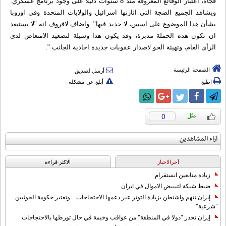
فجأة، اعتبار الوقائع المعروفة منذ 8 سنوات دليلا على وجود برنامج عسكري.
ويشاهد الجميع الضجة التي اثارتها اسرائيل والولايات المتحدة وفي اوروبا
بشأن هذا الموضوع على اسس، لا جديد فيها". واضاف لافروف انه "لا يستبعد
ان تكون هذه الحملة مدبرة، وقد يكون هذا وسيلة لتصعيد الامتعاض لدى
الرأى العام، وتهيئة الحو لاصدار عقوبات جديدة احادية الجانب ".
الصفحة الرئيسة
أرسل لصديق
اطبع
أبلغ عن مشكلة
0
آراء المشاهدين
آخرالاخبار
الاکثر قراءة
زيادة متابعين انستقرام
ضبط شبكة لتبييض الاموال في ايران
إيران تتهم واشنطن بزيادة التوتر عبر دعمها الاحتجاجات... وتعتبر حكومة الحوثيين
"شرعية"
إيران تحذر "دولا في المنطقة" من عواقب وخيمة في حال تورطها بالاحتجاجات