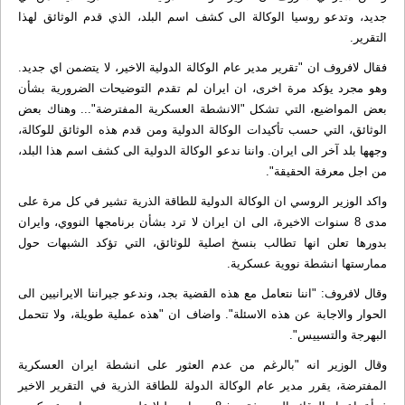
جديد، وتدعو روسيا الوكالة الى كشف اسم البلد، الذي قدم الوثائق لهذا
التقرير.
فقال لافروف ان "تقرير مدير عام الوكالة الدولية الاخير، لا يتضمن اي جديد.
وهو مجرد يؤكد مرة اخرى، ان ايران لم تقدم التوضيحات الضرورية بشأن
بعض المواضيع، التي تشكل "الانشطة العسكرية المفترضة"... وهناك بعض
الوثائق، التي حسب تأكيدات الوكالة الدولية ومن قدم هذه الوثائق للوكالة،
وجهها بلد آخر الى ايران. واننا ندعو الوكالة الدولية الى كشف اسم هذا البلد،
من اجل معرفة الحقيقة".
واكد الوزير الروسي ان الوكالة الدولية للطاقة الذرية تشير في كل مرة على
مدى 8 سنوات الاخيرة، الى ان ايران لا ترد بشأن برنامجها النووي، وايران
بدورها تعلن انها تطالب بنسخ اصلية للوثائق، التي تؤكد الشبهات حول
ممارستها انشطة نووية عسكرية.
وقال لافروف: "اننا نتعامل مع هذه القضية بجد، وندعو جيراننا الايرانيين الى
الحوار والاجابة عن هذه الاسئلة". واضاف ان "هذه عملية طويلة، ولا تتحمل
البهرجة والتسييس".
وقال الوزير انه "بالرغم من عدم العثور على انشطة ايران العسكرية
المفترضة، يقرر مدير عام الوكالة الدولة للطاقة الذرية في التقرير الاخير