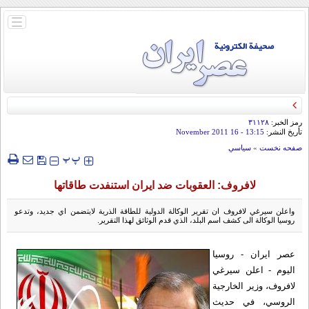
باز
و
بسته
کردن
منو
رمز الخبر:
۳۱۱۲۸
تأريخ النشر:
13:15
- 16 November 2011
صفحه نخست
»
سياسي
‍‍‍ پ
پ
لافروف: العقوبات ضد ايران استنفدت طاقاتها
واعلن سيرغي لافروف ان تقرير الوكالة الدولية للطاقة الذرية لايتضمن اي جديد، وتدعو
روسيا الوكالة الى كشف اسم البلد، الذي قدم الوثائق لهذا التقرير.
عصر ایران - روسیا
الیوم - اعلن سيرغي
لافروف، وزير الخارجية
الروسي، في حديث