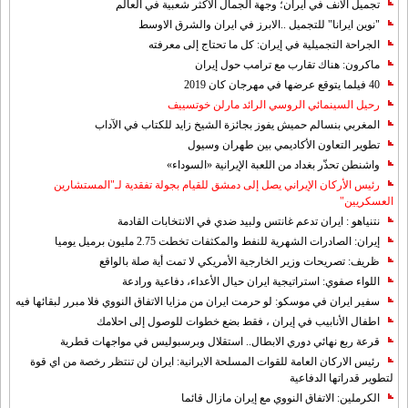
تجميل الانف في ايران؛ وجهة الجمال الأكثر شعبية في العالم
"نوين ايرانا" للتجميل ..الابرز في ايران والشرق الاوسط
الجراحة التجميلية في إيران: كل ما تحتاج إلى معرفته
ماكرون: هناك تقارب مع ترامب حول إيران
40 فيلما يتوقع عرضها في مهرجان كان 2019
رحيل السينمائي الروسي الرائد مارلن خوتسييف
المغربي بنسالم حميش يفوز بجائزة الشيخ زايد للكتاب في الآداب
تطوير التعاون الأكاديمي بين طهران وسيول
واشنطن تحذّر بغداد من اللعبة الإيرانية «السوداء»
رئيس الأركان الإيراني يصل إلى دمشق للقيام بجولة تفقدية لـ"المستشارين
العسكريين"
نتنياهو : ايران تدعم غانتس ولبيد ضدي في الانتخابات القادمة
إيران: الصادرات الشهریة للنفط والمكثفات تخطت 2.75 مليون برميل يوميا
ظريف: تصريحات وزير الخارجية الأمريكي لا تمت أية صلة بالواقع
اللواء صفوي: استراتيجية ايران حيال الأعداء، دفاعية ورادعة
سفير ايران في موسكو: لو حرمت ايران من مزايا الاتفاق النووي فلا مبرر لبقائها فيه
اطفال الأنابيب في إيران ، فقط بضع خطوات للوصول إلى احلامك
قرعة ربع نهائي دوري الابطال.. استقلال وبرسبوليس في مواجهات قطرية
رئيس الاركان العامة للقوات المسلحة الايرانية: ايران لن تنتظر رخصة من اي قوة
لتطوير قدراتها الدفاعية
الكرملين: الاتفاق النووي مع إيران مازال قائما