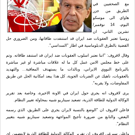
مع الصحفيين في
الطريق من جزر
هاواي الى موسكو
اليوم، 14 نوفمبر/
تشرين الثاني، ان
روسيا تعتبر العقوبات ضد ايران قد استنفدت طاقاتها، ومن الضروري حل
القضية بالطرق الدبلوماسية في اطار "السداسي".
وقال لافروف: "اننا نعتبر اسلوب العقوبات ضد ايران قد استنفد طاقاته. وتم
على خط مجلس الامن عمل كل ما له علاقات مباشرة او غير مباشرة
بالبرنامج النووي الايراني، وبالذات ما يستهدف المعاقبة... والتهديد
بالعقوبات، ناهيك عن الضربات الجوية، كل هذا يبعد امكانية الحل عن طريق
المفاوضات، ولا يقربه".
يرى لافروف انه يجري حول ايران في الاونة الاخيرة، وخاصة بعد تقرير
الوكالة الدولية للطاقة الذرية، تصعيد سيناريو شبيه بمحاولة تغيير النظام.
فاعلن لافروف ان "الوضع بالنسبة لايران يجري على الطريق، الذي رسمه
البعض، والنابع من ضرورة تأجيج المواجهة وتصعيد سيناريو شبيه بتغيير
النظام".
واعلن سيرغي لافروف ان تقرير الوكالة الدولية للطاقة الذرية لايتضمن اي