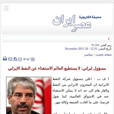
باز
و
بسته
کردن
منو
رمز الخبر:
۳۱۱۷۶
تأريخ النشر:
12:31
- 26 November 2011
صفحه نخست
»
سياسي
‍‍‍ پ
پ
مسؤول ايراني: لا يستطيع العالم الاستغناء عن النفط الايراني
ا ف ب - اعلن مسؤول شركة النفط
الايرانية ان المخزون الايراني من النفط
والغاز هام الى حد انه لا يمكن الاستغناء
عنه في الاسواق العالمية، كما تقول
فرنسا، على ما افادت الجمعة وكالة مهر.
وقال احمد قعه باني وهو ايضا مساعد