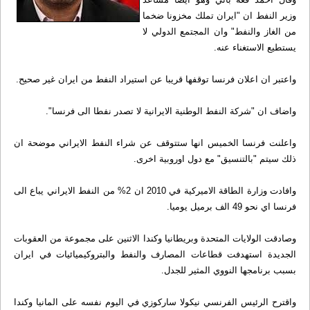
وزير النفط ان "ايران تملك مخزونا ضخما
من الغاز والنفط" وان المجتمع الدولي لا
يستطيع الاستغناء عنه.
واعتبر ان اعلان فرنسا توقفها قريبا عن استيراد النفط من ايران غير صحيح.
واضاف ان "شركة النفط الوطنية الايرانية لا تصدر نفطا الى فرنسا".
واعلنت فرنسا الخميس انها ستتوقف عن شراء النفط الايراني موضحة ان
ذلك سيتم "بالتنسيق" مع دول اوروبية اخرى.
وافادت وزارة الطاقة الاميركية في 2010 ان 2% من النفط الايراني يباع الى
فرنسا اي نحو 49 الف برميل يوميا.
وصادقت الولايات المتحدة وبريطانيا وكندا الاثنين على مجموعة من العقوبات
الجديدة استهدفت قطاعات المصارف والنفط والبتروكيميائيات في ايران
بسبب برنامجها النووي المثير للجدل.
واقترح الرئيس الفرنسي نيكولا ساركوزي في اليوم نفسه على المانيا وكندا