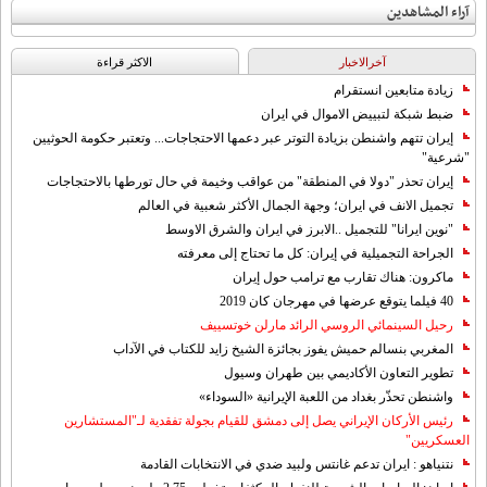
آراء المشاهدين
آخرالاخبار
الاکثر قراءة
زيادة متابعين انستقرام
ضبط شبكة لتبييض الاموال في ايران
إيران تتهم واشنطن بزيادة التوتر عبر دعمها الاحتجاجات... وتعتبر حكومة الحوثيين
"شرعية"
إيران تحذر "دولا في المنطقة" من عواقب وخيمة في حال تورطها بالاحتجاجات
تجميل الانف في ايران؛ وجهة الجمال الأكثر شعبية في العالم
"نوين ايرانا" للتجميل ..الابرز في ايران والشرق الاوسط
الجراحة التجميلية في إيران: كل ما تحتاج إلى معرفته
ماكرون: هناك تقارب مع ترامب حول إيران
40 فيلما يتوقع عرضها في مهرجان كان 2019
رحيل السينمائي الروسي الرائد مارلن خوتسييف
المغربي بنسالم حميش يفوز بجائزة الشيخ زايد للكتاب في الآداب
تطوير التعاون الأكاديمي بين طهران وسيول
واشنطن تحذّر بغداد من اللعبة الإيرانية «السوداء»
رئيس الأركان الإيراني يصل إلى دمشق للقيام بجولة تفقدية لـ"المستشارين
العسكريين"
نتنياهو : ايران تدعم غانتس ولبيد ضدي في الانتخابات القادمة