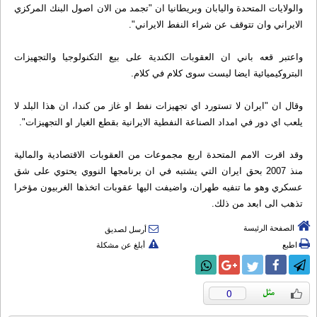
والولايات المتحدة واليابان وبريطانيا ان "تجمد من الان اصول البنك المركزي
الايراني وان تتوقف عن شراء النفط الايراني".
واعتبر قعه باني ان العقوبات الكندية على بيع التكنولوجيا والتجهيزات
البتروكيميائية ايضا ليست سوى كلام في كلام.
وقال ان "ايران لا تستورد اي تجهيزات نفط او غاز من كندا، ان هذا البلد لا
يلعب اي دور في امداد الصناعة النفطية الايرانية بقطع الغيار او التجهيزات".
وقد اقرت الامم المتحدة اربع مجموعات من العقوبات الاقتصادية والمالية
منذ 2007 بحق ايران التي يشتبه في ان برنامجها النووي يحتوي على شق
عسكري وهو ما تنفيه طهران، واضيفت اليها عقوبات اتخذها الغربيون مؤخرا
تذهب الى ابعد من ذلك.
الصفحة الرئيسة
أرسل لصديق
اطبع
أبلغ عن مشكلة
0