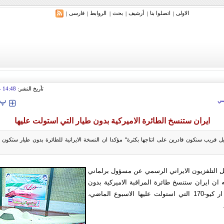
الاولی
اتصلوا بنا
أرشیف
بحث
الروابط
فارسی
|
|
|
|
|
|
ري: إيران ستدمر أمريكا وإسرائيل والسعودية إذا تجاوزت خطوط طهران الحمراء
تأريخ النشر:
14:48
 2011
‍‍‍ پ
ي
ايران ستنسخ الطائرة الاميركية بدون طيار التي استولت عليها
قريب سنكون قادرين على انتاجها بكثرة" مؤكدا ان النسخة الايرانية للطائرة بدون طيار ستكون
ل التلفزيون الايراني الرسمي عن مسؤول برلماني
ه ان ايران ستنسخ طائرة المراقبة الاميركية بدون
طيار من طراز ار كيو-170 التي استولت عليها الاسبوع الماضي،