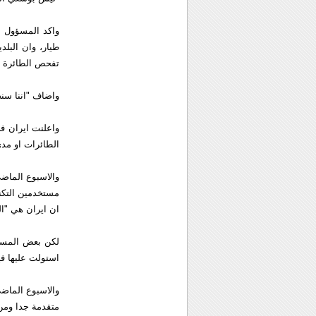
واكد المسؤول ا
طيار، وان البلد
تفحص الطائرة و
واضاف "اننا سنح
الطائرات او مدى 
والاسبوع الماض
مستخدمين التكنو
ان ايران هي "الب
لكن بعض المسؤو
استولت عليها في
والاسبوع الماضي
متقدمة جدا ومن 