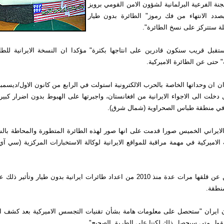
نة الفرعية البرلمانية لشؤون الامن القومي برويز
دد الانتهاء من فك رموز" الطائرة بدون طيار
لة ستتركز على نسخ الطائرة".
بل قريب سنكون قادرين على انتاجها بكثرة" مؤكدا ان النسخة الايرانية للطا
حتى عن الطائرة الاميركية.
 ان وحداتها الخاصة بالحرب الالكترونية استولت في الرابع من كانون الاول/ديسمب
في منطقة طباس الصحراوية (شمال شرق).
الايراني الخميس صورا قدمت على انها صور لهذه الطائرة المتطورة والمحاطة بالس
اميركية في مهمة مراقبة للمواقع الايرانية لوكالة الاستخبارات المركزية (سي آي
وعبرت واشنطن عن قلقها مرات عدة منذ 2010 من اعداد طائرات ايرانية بدون طيار وت
منطقة.
 ايران "ستحصل على معلومات هامة بشأن تقنيات التجسس الاميركية بعد كشف ال
ول متى سيحصل ذلك لكننا على الطريق الصحيح".