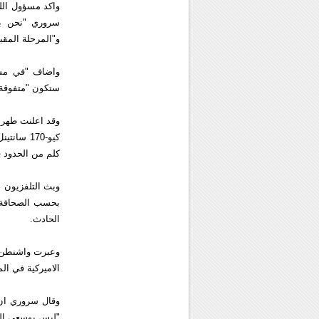
واكد مسؤول اللج
سروري "نحن بص
و"المرحلة المقب
واضاف "في مستق
ستكون "متفوقة" 
وقد اعلنت طهران
كلم من الحدود 
وبث التلفزيون 
بحسب الصحافة ال
الحادث.
الاميركية في ال
وقال سروري ان
"ليس بوسعي الق