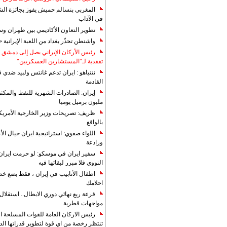
المغربي بنسالم حميش يفوز بجائزة الشي
في الآداب
تطوير التعاون الأكاديمي بين طهران و
واشنطن تحذّر بغداد من اللعبة الإيرانية 
رئيس الأركان الإيراني يصل إلى دمشق ل
تفقدية لـ"المستشارين العسكريين"
نتنياهو : ايران تدعم غانتس ولبيد ضدي ف
القادمة
مليون برميل يوميا
ظريف: تصريحات وزير الخارجية الأمريكي
بالواقع
اللواء صفوي: استراتيجية ايران حيال الأع
ورادعة
سفير ايران في موسكو: لو حرمت ايران م
النووي فلا مبرر لبقائها فيه
اطفال الأنابيب في إيران ، فقط بضع خ
احلامك
قرعة ربع نهائي دوري الابطال.. استقل
مواجهات قطرية
رئيس الاركان العامة للقوات المسلحة الاي
تنتظر رخصة من اي قوة لتطوير قدراتها الد