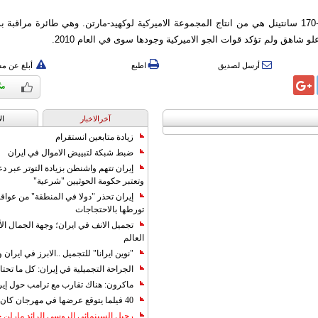
والطائرة ار كيو-170 سانتينل هي من انتاج المجموعة الاميركية لوكهيد-مارتن. وهي طائرة مراق
 شاهق ولم تؤكد قوات الجو الاميركية وجودها سوى في العام 2010.
أرسل لصديق
اطبع
أبلغ عن م
آخرالاخبار
ال
زيادة متابعين انستقرام
ضبط شبكة لتبييض الاموال في ايران
إيران تتهم واشنطن بزيادة التوتر عبر دع
وتعتبر حكومة الحوثيين "شرعية"
إيران تحذر "دولا في المنطقة" من عوا
تورطها بالاحتجاجات
تجميل الانف في ايران؛ وجهة الجمال ال
العالم
"نوين ايرانا" للتجميل ..الابرز في ايرا
الجراحة التجميلية في إيران: كل ما تحتا
ماكرون: هناك تقارب مع ترامب حول إير
40 فيلما يتوقع عرضها في مهرجان كان 2019
رحيل السينمائي الروسي الرائد مارلن