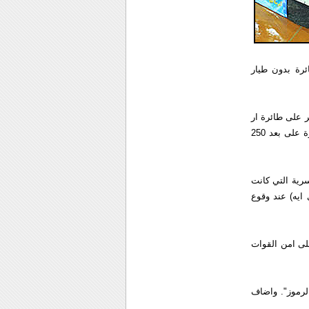
ئرة بدون طيار
ر على طائرة ار
كيو-170 سانتينل دخلت الى الاجواء الايرانية من افغانستان، واجبرتها على الهبوط بدون اضرار كبيرة على بعد 250
رية التي كانت
 ايه) عند وقوع
أثير ذلك على امن القوات
رموز". واضاف