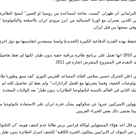
لبرلماني ان طهران "ليست بحاجة لمساعدة من روسيا او الصين" لنسخ الطائرة ا
ين اللذين يعتبران مع كوريا الشمالية من ابرز مزودي ايران بالاسلحة والتكنولوجيا 
في نسخها من قبل ايران.
تفظ بهذه القدرة الدفاعية الكبيرة (الجديدة) ولسنا مستعدين لتقاسمها مع دول اخرى
واعلنت ايران في 2010 انها تعمل على برنامج طائرة مراقبة خفية بدون طيار، لكنها لم تعط تف
التقدم في المشروع المفترض انجازه في 2011.
ي اعلن الجنرال حسين سلامي القائد المساعد للحرس الثوري "لقد سبق وطورنا طائ
لوجيات الخفية، وقمنا بتجربتها مع افضل الرادارات". ولم يعط اي تفاصيل لكنه لم يت
لد الثاني في العالم بالنسبة لتكنولوجيا الطائرات بدون طيار" بعد الولايات المتحدة.
لين الاميركيين عبروا عن شكوكهم بشأن قدرة ايران على الاستفادة تكنولوجيا من
ما يخشى ذلك بعض الخبراء الغربيين.
 قال احد هؤلاء المسؤولين لوكالة فرانس برس طالبا عدم كشف هويته "ان التكنولو
غير المؤكد ان الايرانيين يملكون الخبرة الكافية" لكشف اسرار الطائرة بدون طيار.