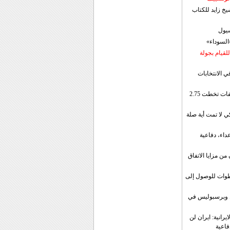
خ زايد للكتاب
سيول
«السوداء»
لقيام بجولة
ي الانتخابات
إيران: الصادرات الشهریة للنفط والمكثفات تخطت 2.75
 لا تمت أية صلة
داء، دفاعية
ن مزايا الاتفاق
طوات للوصول إلى
ال وبرسبوليس في
رانية: ايران لن
فاعية