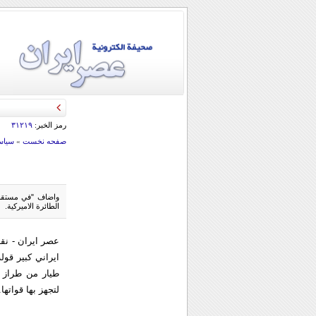
قائد الحرس الثو
رمز الخبر:
۳۱۲۱۹
صفحه نخست
»
سياس
واضاف "في مستقبل 
الطائرة الاميركية.
عصر ایران - نق
ايراني كبير قول
لتجهز بها قواتها.