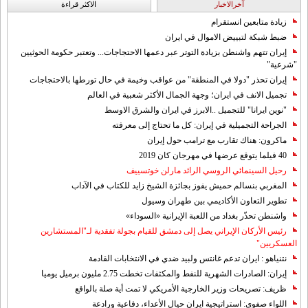
آخرالاخبار
الاکثر قراءة
زيادة متابعين انستقرام
ضبط شبكة لتبييض الاموال في ايران
إيران تتهم واشنطن بزيادة التوتر عبر دعمها الاحتجاجات... وتعتبر حكومة الحوثيين
"شرعية"
إيران تحذر "دولا في المنطقة" من عواقب وخيمة في حال تورطها بالاحتجاجات
تجميل الانف في ايران؛ وجهة الجمال الأكثر شعبية في العالم
"نوين ايرانا" للتجميل ..الابرز في ايران والشرق الاوسط
الجراحة التجميلية في إيران: كل ما تحتاج إلى معرفته
ماكرون: هناك تقارب مع ترامب حول إيران
40 فيلما يتوقع عرضها في مهرجان كان 2019
رحيل السينمائي الروسي الرائد مارلن خوتسييف
المغربي بنسالم حميش يفوز بجائزة الشيخ زايد للكتاب في الآداب
تطوير التعاون الأكاديمي بين طهران وسيول
واشنطن تحذّر بغداد من اللعبة الإيرانية «السوداء»
رئيس الأركان الإيراني يصل إلى دمشق للقيام بجولة تفقدية لـ"المستشارين
العسكريين"
نتنياهو : ايران تدعم غانتس ولبيد ضدي في الانتخابات القادمة
إيران: الصادرات الشهریة للنفط والمكثفات تخطت 2.75 مليون برميل يوميا
ظريف: تصريحات وزير الخارجية الأمريكي لا تمت أية صلة بالواقع
اللواء صفوي: استراتيجية ايران حيال الأعداء، دفاعية ورادعة