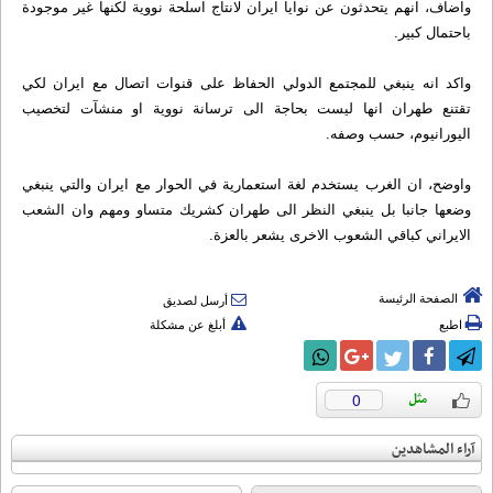
واضاف، انهم يتحدثون عن نوايا ايران لانتاج اسلحة نووية لكنها غير موجودة
باحتمال كبير.
واكد انه ينبغي للمجتمع الدولي الحفاظ على قنوات اتصال مع ايران لكي
تقتنع طهران انها ليست بحاجة الى ترسانة نووية او منشآت لتخصيب
اليورانيوم، حسب وصفه.
واوضح، ان الغرب يستخدم لغة استعمارية في الحوار مع ايران والتي ينبغي
وضعها جانبا بل ينبغي النظر الى طهران كشريك متساو ومهم وان الشعب
الايراني كباقي الشعوب الاخرى يشعر بالعزة.
الصفحة الرئيسة
أرسل لصديق
اطبع
أبلغ عن مشكلة
0
آراء المشاهدين