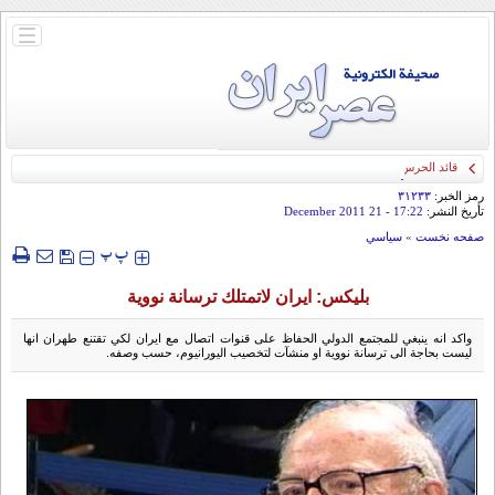
باز
و
بسته
کردن
منو
قائد الحرس الثوري: إيران ستدمر أمريكا وإسرائيل والسعودية إذا تجاوزت خطوط طهران
الحمراء
رمز الخبر:
۳۱۲۳۳
تأريخ النشر:
17:22
- 21 December 2011
صفحه نخست
»
سياسي
‍‍‍ پ
پ
بليكس: ايران لاتمتلك ترسانة نووية
واكد انه ينبغي للمجتمع الدولي الحفاظ على قنوات اتصال مع ايران لكي تقتنع طهران انها
ليست بحاجة الى ترسانة نووية او منشآت لتخصيب اليورانيوم، حسب وصفه.