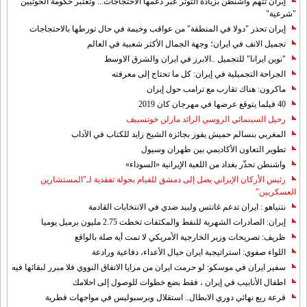
إيران تتهم واشنطن بزيادة التوتر عبر دعمها الاحتجاجات... وتعتبر حكومة الحوثيين
"شرعية"
إيران تحذر "دولا في المنطقة" من عواقب وخيمة في حال تورطها بالاحتجاجات
تجميل الانف في ايران؛ وجهة الجمال الأكثر شعبية في العالم
"نوين ايرانا" للتجميل ..الابرز في ايران والشرق الاوسط
الجراحة التجميلية في إيران: كل ما تحتاج إلى معرفته
ماكرون: هناك تقارب مع ترامب حول إيران
40 فيلما يتوقع عرضها في مهرجان كان 2019
رحيل السينمائي الروسي الرائد مارلن خوتسييف
المغربي بنسالم حميش يفوز بجائزة الشيخ زايد للكتاب في الآداب
تطوير التعاون الأكاديمي بين طهران وسيول
واشنطن تحذّر بغداد من اللعبة الإيرانية «السوداء»
رئيس الأركان الإيراني يصل إلى دمشق للقيام بجولة تفقدية لـ"المستشارين
العسكريين"
نتنياهو : ايران تدعم غانتس ولبيد ضدي في الانتخابات القادمة
إيران: الصادرات الشهریة للنفط والمكثفات تخطت 2.75 مليون برميل يوميا
ظريف: تصريحات وزير الخارجية الأمريكي لا تمت أية صلة بالواقع
اللواء صفوي: استراتيجية ايران حيال الأعداء، دفاعية ورادعة
سفير ايران في موسكو: لو حرمت ايران من مزايا الاتفاق النووي فلا مبرر لبقائها فيه
اطفال الأنابيب في إيران ، فقط بضع خطوات للوصول إلى احلامك
قرعة ربع نهائي دوري الابطال.. استقلال وبرسبوليس في مواجهات قطرية