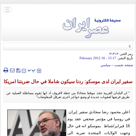
باز
و
بسته
کردن
منو
رمز الخبر:
۳۱۳۱۴
تأريخ النشر:
15:17
- 16 February 2012
صفحه نخست
»
سياسي
‍‍‍ پ
پ
سفير ايران لدى موسكو: ردنا سيكون شاملا في حال ضربتنا امريكا
" ان البلدان الغربية تتخذ موقفا متخاذلا من خطة لافروف اذ انها تقوم بمماطلة العملية عن
طريق فرضها لعقوبات جديدة او وضع حواجز اخرى تعرقل المفاوضات"
اعلن محمود رضا سجادي سفير إيران
في روسيا في مؤتمر صحفي عقد يوم
16 فبراير/شباط بموسكو انه في حال
وجهت الولايات المتحدة ضربة الى