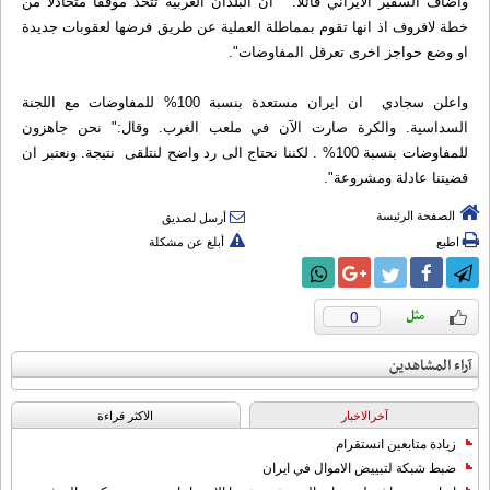
واضاف السفير الايراني قائلا:" ان البلدان الغربية تتخذ موقفا متخاذلا من
خطة لافروف اذ انها تقوم بمماطلة العملية عن طريق فرضها لعقوبات جديدة
او وضع حواجز اخرى تعرقل المفاوضات".
واعلن سجادي ان ايران مستعدة بنسبة 100% للمفاوضات مع اللجنة
السداسية. والكرة صارت الآن في ملعب الغرب. وقال:" نحن جاهزون
للمفاوضات بنسبة 100% . لكننا نحتاج الى رد واضح لنتلقى نتيجة. ونعتبر ان
قضيتنا عادلة ومشروعة".
الصفحة الرئيسة
أرسل لصديق
اطبع
أبلغ عن مشكلة
0
آراء المشاهدين
آخرالاخبار
الاکثر قراءة
زيادة متابعين انستقرام
ضبط شبكة لتبييض الاموال في ايران