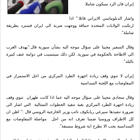
إيران فان الرد سيكون شاملا.
واشار الدبلوماسي الايراني قائلا:" اذا
ارتكبت الولايات المتحدة حماقة ووجهت ضربة الى ايران فسنرد بطريقة
شاملة".
وقال السفير مجيبا على سؤال موجه اليه بشأن سورية قال:"يهدف الغرب
الى الاطاحة بالحكومة في سورية. لكن ذلك سيتسبب في دوامة عنف كبيرة
بالبلد".
إيران لا تنوي وقف زيادة اجهزة الطرد المركزي من اجل الاستمرار في
المفاوضات مع اللجنة السداسية
وقال سجادي مجيبا على سؤال موجه اليه عما اذا كانت طهران تنوي وقف
زيادة اجهزة الطرد المركزي بغية تنفيذ الخطوات المتتالية التي اشار الى
ضرورة تنفيذها سيرغي ريابكوف نائب وزير الخارجية الروسي قال :" اظن ان
كل الاطراف وروسيا ضمنا تعرف انه من اجل مواصلة المفاوضات مع
السداسية يجب الا تطرح اية شروط مسبقة".