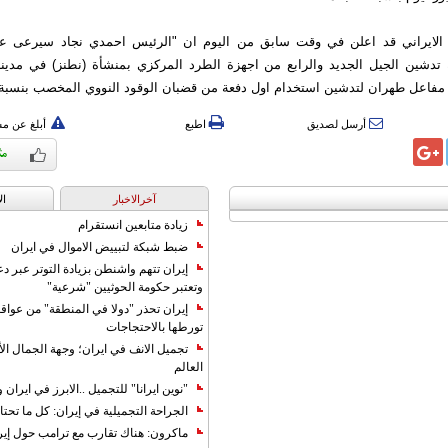
 الايراني قد اعلن في وقت سابق من اليوم ان "الرئيس احمدي نجاد سيرعى عب
ة تدشين الجيل الجديد والرابع من اجهزة الطرد المركزي بمنشأة (نطنز) في مدينة
عل طهران لتدشين استخدام اول دفعة من قضبان الوقود النووي المخصب بنسبة 20 بالمئة".
أرسل لصديق
اطبع
أبلغ عن م
آخرالاخبار
ال
زيادة متابعين انستقرام
ضبط شبكة لتبييض الاموال في ايران
إيران تتهم واشنطن بزيادة التوتر عبر دع
وتعتبر حكومة الحوثيين "شرعية"
إيران تحذر "دولا في المنطقة" من عوا
تورطها بالاحتجاجات
تجميل الانف في ايران؛ وجهة الجمال ال
العالم
"نوين ايرانا" للتجميل ..الابرز في ايرا
الجراحة التجميلية في إيران: كل ما تحتا
ماكرون: هناك تقارب مع ترامب حول إير