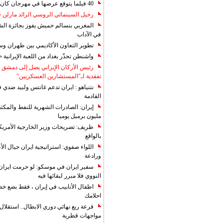
40 فيلما يتوقع عرضها في مهرجان كان 2019
رحيل السينمائي الروسي الرائد مارلن
المغربي بنسالم حميش يفوز بجائزة الشي
في الآداب
تطوير التعاون الأكاديمي بين طهران و
واشنطن تحذّر بغداد من اللعبة الإيرانية 
رئيس الأركان الإيراني يصل إلى دمشق ل
تفقدية لـ"المستشارين العسكريين"
نتنياهو : ايران تدعم غانتس ولبيد ضدي ف
القادمة
مليون برميل يوميا
ظريف: تصريحات وزير الخارجية الأمريكي
بالواقع
اللواء صفوي: استراتيجية ايران حيال الأع
ورادعة
سفير ايران في موسكو: لو حرمت ايران م
النووي فلا مبرر لبقائها فيه
اطفال الأنابيب في إيران ، فقط بضع خ
احلامك
قرعة ربع نهائي دوري الابطال.. استقل
مواجهات قطرية