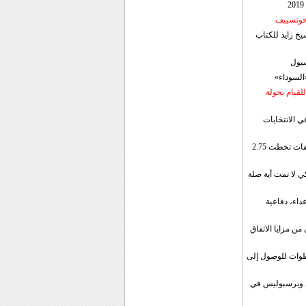
 خوتسييف
خ زايد للكتاب
سيول
«السوداء»
لقيام بجولة
ي الانتخابات
إيران: الصادرات الشهریة للنفط والمكثفات تخطت 2.75
 لا تمت أية صلة
داء، دفاعية
ن مزايا الاتفاق
طوات للوصول إلى
ال وبرسبوليس في