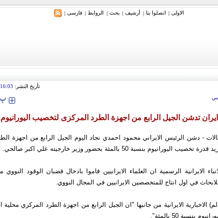
الاولی
اتصلوا بنا
أرشیف
بحث
الروابط
فارسی
|
|
|
|
|
|
تأريخ النشر:
16:03
‍‍‍ پ
ي
ايران تدشن الجيل الرابع من اجهزة الطرد المركزى لتخصيب اليورانيوم
الات - دشن الرئيس الايراني محمود احمدي نجاد اليوم الجيل الرابع من اجهزة الط
ليورانيوم بنسبة 50 بالمئة بحضور وزير خارجيته علي اكبر صالحي.
نباء الايرانية الرسمية ان العلماء الايرانيين قاموا بادخال قضبان الوقود النووي م
بحاث في اول انتاج للمتخصصين الايرانيين في المجال النووي.
لم) الاخبارية الايرانية من جانبها "ان الجيل الرابع من اجهزة الطرد المركزي محلية
م بنسبة 50 بالمئة".