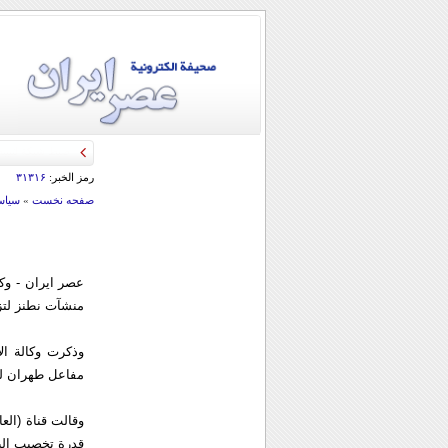
رمز الخبر:
۳۱۳۱۶
صفحه نخست
»
سياس
عصر ایران - وک
منشآت نطنز لتزيد قدرة تخصيب ا
وذكرت وكالة الا
مفاعل طهران للا
وقالت قناة (العا
قدرة تخصيب اليورانيو