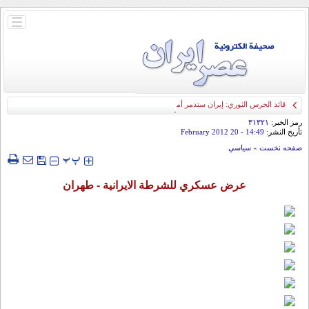
باز
و
بسته
کردن
منو
قائد الحرس الثوري: إيران ستدمر أمريكا وإسرائيل والسعودية إذا تجاوزت خطوط طهران
الحمراء
رمز الخبر:
۳۱۳۲۱
تأريخ النشر:
14:49
- 20 February 2012
صفحه نخست
»
سياسي
‍‍‍ پ
پ
عرض عسکري للشرطة الایرانیة - طهران