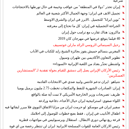
"شرعية"
إيران تحذر "دولا في المنطقة" من عواقب وخيمة في حال تورطها بالاحتجاجات
تجميل الانف في ايران؛ وجهة الجمال الأكثر شعبية في العالم
"نوين ايرانا" للتجميل ..الابرز في ايران والشرق الاوسط
الجراحة التجميلية في إيران: كل ما تحتاج إلى معرفته
ماكرون: هناك تقارب مع ترامب حول إيران
40 فيلما يتوقع عرضها في مهرجان كان 2019
رحيل السينمائي الروسي الرائد مارلن خوتسييف
المغربي بنسالم حميش يفوز بجائزة الشيخ زايد للكتاب في الآداب
تطوير التعاون الأكاديمي بين طهران وسيول
واشنطن تحذّر بغداد من اللعبة الإيرانية «السوداء»
رئيس الأركان الإيراني يصل إلى دمشق للقيام بجولة تفقدية لـ"المستشارين
العسكريين"
نتنياهو : ايران تدعم غانتس ولبيد ضدي في الانتخابات القادمة
إيران: الصادرات الشهریة للنفط والمكثفات تخطت 2.75 مليون برميل يوميا
ظريف: تصريحات وزير الخارجية الأمريكي لا تمت أية صلة بالواقع
اللواء صفوي: استراتيجية ايران حيال الأعداء، دفاعية ورادعة
سفير ايران في موسكو: لو حرمت ايران من مزايا الاتفاق النووي فلا مبرر لبقائها فيه
اطفال الأنابيب في إيران ، فقط بضع خطوات للوصول إلى احلامك
قرعة ربع نهائي دوري الابطال.. استقلال وبرسبوليس في مواجهات قطرية
رئيس الاركان العامة للقوات المسلحة الايرانية: ايران لن تنتظر رخصة من اي قوة