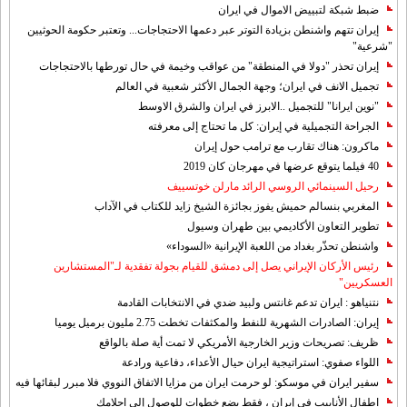
ضبط شبكة لتبييض الاموال في ايران
إيران تتهم واشنطن بزيادة التوتر عبر دعمها الاحتجاجات... وتعتبر حكومة الحوثيين
"شرعية"
إيران تحذر "دولا في المنطقة" من عواقب وخيمة في حال تورطها بالاحتجاجات
تجميل الانف في ايران؛ وجهة الجمال الأكثر شعبية في العالم
"نوين ايرانا" للتجميل ..الابرز في ايران والشرق الاوسط
الجراحة التجميلية في إيران: كل ما تحتاج إلى معرفته
ماكرون: هناك تقارب مع ترامب حول إيران
40 فيلما يتوقع عرضها في مهرجان كان 2019
رحيل السينمائي الروسي الرائد مارلن خوتسييف
المغربي بنسالم حميش يفوز بجائزة الشيخ زايد للكتاب في الآداب
تطوير التعاون الأكاديمي بين طهران وسيول
واشنطن تحذّر بغداد من اللعبة الإيرانية «السوداء»
رئيس الأركان الإيراني يصل إلى دمشق للقيام بجولة تفقدية لـ"المستشارين
العسكريين"
نتنياهو : ايران تدعم غانتس ولبيد ضدي في الانتخابات القادمة
إيران: الصادرات الشهریة للنفط والمكثفات تخطت 2.75 مليون برميل يوميا
ظريف: تصريحات وزير الخارجية الأمريكي لا تمت أية صلة بالواقع
اللواء صفوي: استراتيجية ايران حيال الأعداء، دفاعية ورادعة
سفير ايران في موسكو: لو حرمت ايران من مزايا الاتفاق النووي فلا مبرر لبقائها فيه
اطفال الأنابيب في إيران ، فقط بضع خطوات للوصول إلى احلامك