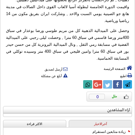
واقيمت الدورة الخامسة لبطولة آسيا لالعاب القوى داخل الصالات في مدينة
هانغ جو الصينية يومي السبت والاحد , وشاركت ايران بفريق مكون من 14
رياضيا ورياضية.
وحصل على الميدالية الذهبية كل من مريم طوسي ورضا بوعذار في سباق
400متر ورضا قاسمي في سباق 60 مترا , وحصلت ليلى رجبي على الميدالية
الفضية في مسابقة رمي الثقل , ونال الميدالية البرونزية كل من حسن حيدر
بور في سباق 60 مترا وامين قليجي في سباق 400 متر وسبيده توكلي في
المسابقة الخماسية.
الصفحة الرئيسة
أرسل لصديق
اطبع
أبلغ عن مشكلة
0
آراء المشاهدين
آخرالاخبار
الاکثر قراءة
زيادة متابعين انستقرام