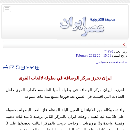
باز
و
بسته
کردن
منو
رمز الخبر:
۳۱۳۲۵
تأريخ النشر:
15:01
- 20 February 2012
صفحه نخست
»
سياسي
‍‍‍ پ
پ
ايران تحرز مركز الوصافة في بطولة لالعاب القوى
احرزت ايران مركز الوصافة في بطولة آسيا الخامسة لالعاب القوى داخل
الصالات التي اقيمت في الصين بعد فوزها بسبع ميداليات متنوعة.
وافادت وكالة مهر للانباء ان الصين البلد المنظم فاز بلقب البطولة بحصوله
على 15 ميدالية ذهبية , وحلت ايران بالمركز الثاني برصيد 3 ميداليات ذهبية
وفضية واحدة و3 برونزيات , وجاءت بروني بالمركز الثالث بحصولها على 3
ذهبيات , ثم كازاخستان بالمركز الرابع بحصولها على ميداليتين ذهبيتين.