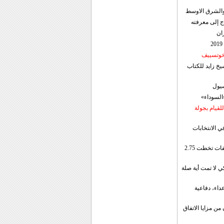
ن والشرق الاوسط
ج إلى معرفته
ان
 خوتسييف
خ زايد للكتاب
سيول
«السوداء»
لقيام بجولة
ي الانتخابات
إيران: الصادرات الشهریة للنفط والمكثفات تخطت 2.75
 لا تمت أية صلة
داء، دفاعية
ن مزايا الاتفاق