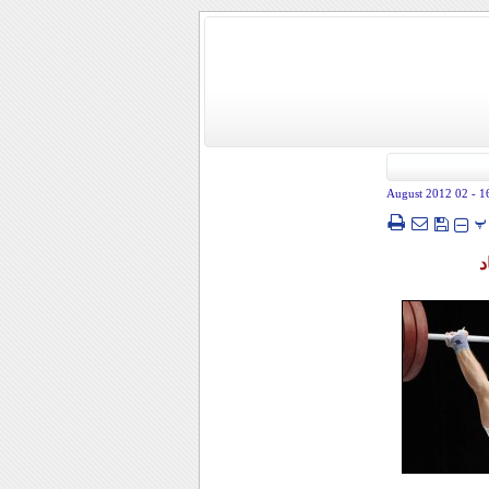
- 02 August 2012
1
پ
د