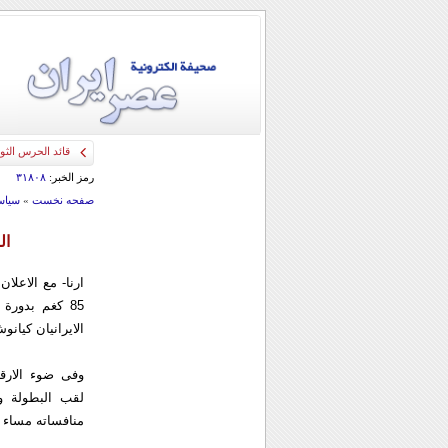
قائد الحرس الثو
رمز الخبر:
۳۱۸۰۸
صفحه نخست
»
سياس
ال
ارنا- مع الاعلا
الایرانیان كیا
وفی ضوء الارقا
لقب البطولة وا
منافساته مساء غ