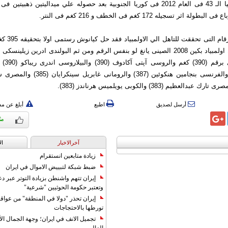
احرز بطولة اسیا الـ 43 فی العام 2012 فی كوریا الجنوبیة بعد حصوله علي میدالیتین ذهبی
 اثر تسجیله 172 كغم فی الخطف و 216 كغم فی النتر.
وفیما یتعلق بالا
وسهراب مرا
ماركوف (388) والفرنسی بنجامین هنكوئین (387) و
أرسل لصديق
اطبع
أبلغ عن م
آخرالاخبار
ال
زيادة متابعين انستقرام
ضبط شبكة لتبييض الاموال في ايران
إيران تتهم واشنطن بزيادة التوتر عبر دع
وتعتبر حكومة الحوثيين "شرعية"
إيران تحذر "دولا في المنطقة" من عوا
تورطها بالاحتجاجات
تجميل الانف في ايران؛ وجهة الجمال ال