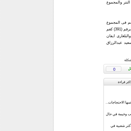
تین فی النتر والمجموع
رقام التی تحققت للتاهل الي الاولمبیاد فقد حل كیانوش رستمی اولا بتحقیقه 395 كغم فی المجموع
والي جانبه بطل اولمبیاد بكین 2008 الصینی یانغ لو بنفس الرقم ومن ثم البولندی ادرین زیلینسكی برقم (391) كغم
دی برقم (390) كغم والروسی آپتی آكادوف (390) والبیلاروسی اندری ریباكو (390) والبلغاری ایفان
الرومانی غابریل سینكرایان (385) والمصری سعید عبدالرزاق
شكلة
0
اکثر قراءة
مها الاحتجاجات...
قب وخيمة في حال
أكثر شعبية في