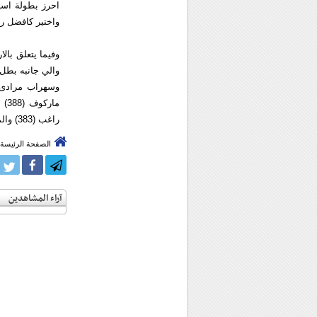
واختیر كافضل رباع فی البطولة
راغب (383) والمصری تارك عبدالعظیم (383) والكوبی یویلمیس هرناندز (383).
الصفحة الرئيسة
آراء المشاهدين