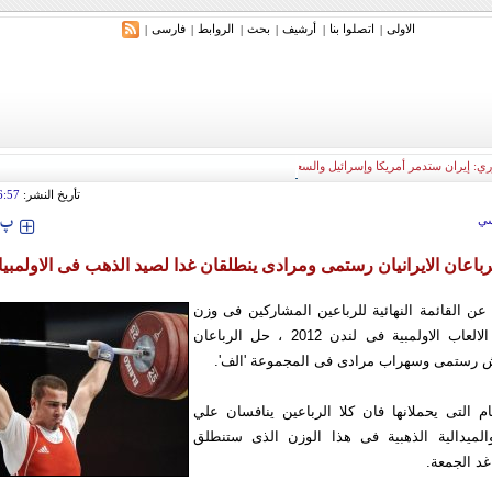
الاولی
اتصلوا بنا
أرشیف
بحث
الروابط
فارسی
|
|
|
|
|
|
ري: إيران ستدمر أمريكا وإسرائيل والسعودية إذا تجاوزت خطوط طهران الحمراء
تأريخ النشر:
6:57
‍‍‍ پ
ي
رباعان الایرانیان رستمی ومرادی ینطلقان غدا لصید الذهب فی الاولمبیا
ن عن القائمة النهائیة للرباعین المشاركین فی وزن
85 كغم بدورة الالعاب الاولمبیة فی لندن 2012 ، حل الرباعان
نوش رستمی وسهراب مرادی فی المجموعة 'الف'.
م التی یحملانها فان كلا الرباعین ینافسان علي
لمیدالیة الذهبیة فی هذا الوزن الذی ستنطلق
د الجمعة.