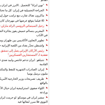
العالم
"نوين ايرانا" للتجميل ..الابرز في ايرا
الجراحة التجميلية في إيران: كل ما تحتا
ماكرون: هناك تقارب مع ترامب حول إير
40 فيلما يتوقع عرضها في مهرجان كان 2019
رحيل السينمائي الروسي الرائد مارلن
المغربي بنسالم حميش يفوز بجائزة الشي
في الآداب
تطوير التعاون الأكاديمي بين طهران و
واشنطن تحذّر بغداد من اللعبة الإيرانية 
رئيس الأركان الإيراني يصل إلى دمشق ل
تفقدية لـ"المستشارين العسكريين"
نتنياهو : ايران تدعم غانتس ولبيد ضدي ف
القادمة
مليون برميل يوميا
ظريف: تصريحات وزير الخارجية الأمريكي
بالواقع
اللواء صفوي: استراتيجية ايران حيال الأع
ورادعة
سفير ايران في موسكو: لو حرمت ايران م
النووي فلا مبرر لبقائها فيه