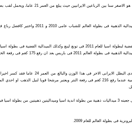
كیانوش رستمی هو الاصغر سنا بین الرباعین الایرانیین حیث یبلغ من
حاز رستمی المیدالیة الذهبیة فی بطولة العالم للشباب عامی 2010
اما سهراب مرادی البطل الایرانی الاخر فی هذا الوزن والبالغ من 
بصورة غیر رسمیة عندما رفع 216 كغم فی رفعة النتر ویعتبر مرشحا قویا لنیل الذهب او احد
ل.
یحمل مرادی فی جعبته 3 میدالیات ذهبیة من بطولة اندیة اسیا ومیدالیتین ذهبیتین من بطولة اسیا
رونزیة فی بطولة العالم للعام 2009.