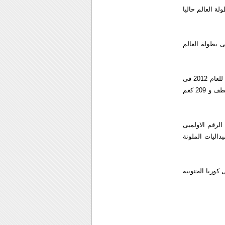
 العمر 21 عاما، ویحمل لقب بطولة العالم حالیا
 و 2011 واختیر كافضل رباع فی بطولة العالم
حاز المیدالیة الفضیة لبطولة اسیا للعام 2011 فی تونغ لینغ وكذلك المیدالیة الفضیة فی بطولة اسیا للعام 2012 فی
بیونغ تایك، والمیدالیة الذهبیة فی بطولة العالم 2011 فی باریس بعد ان رفع 175 كغم فی رفعة الخطف و 209 كغم
العمر 24 عاما فقد كسر اخیرا الرقم الاولمبی
ي المیدالیات الملونة
 فی كوریا الجنوبیة