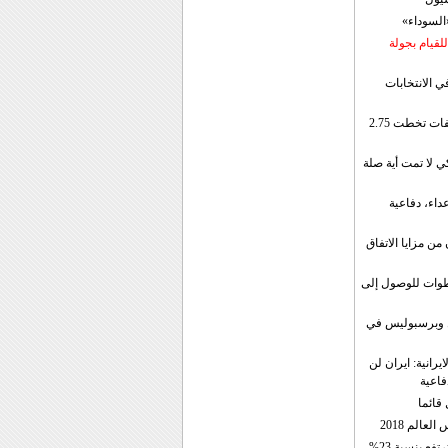
«السوداء»
لقيام بجولة
ي الانتخابات
إيران: الصادرات الشهریة للنفط والمكثفات تخطت 2.75
 لا تمت أية صلة
داء، دفاعية
ن مزايا الاتفاق
طوات للوصول إلى
ال وبرسبوليس في
رانية: ايران لن
فاعية
 قائما
عالم 2018
فع بنسبة 23%