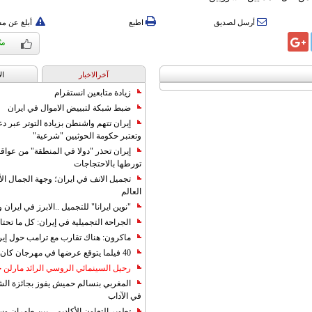
أرسل لصديق
اطبع
أبلغ عن م
آخرالاخبار
ال
زيادة متابعين انستقرام
ضبط شبكة لتبييض الاموال في ايران
إيران تتهم واشنطن بزيادة التوتر عبر دع
وتعتبر حكومة الحوثيين "شرعية"
إيران تحذر "دولا في المنطقة" من عوا
تورطها بالاحتجاجات
تجميل الانف في ايران؛ وجهة الجمال ال
العالم
"نوين ايرانا" للتجميل ..الابرز في ايرا
الجراحة التجميلية في إيران: كل ما تحتا
ماكرون: هناك تقارب مع ترامب حول إير
40 فيلما يتوقع عرضها في مهرجان كان 2019
رحيل السينمائي الروسي الرائد مارلن
المغربي بنسالم حميش يفوز بجائزة الشي
في الآداب
تطوير التعاون الأكاديمي بين طهران و