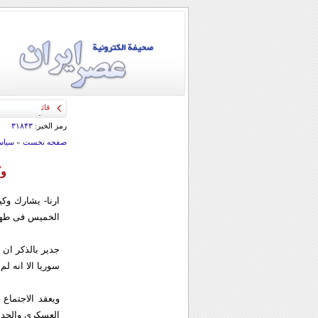
قائد الحرس الثو
رمز الخبر:
۳۱۸۴۳
صفحه نخست
»
سياس
وك
ارنا- یشارك وكی
الخمیس فی طهر
جدیر بالذكر ان 
سوریا الا انه ل
ویعقد الاجتماع
العسكری والحد 