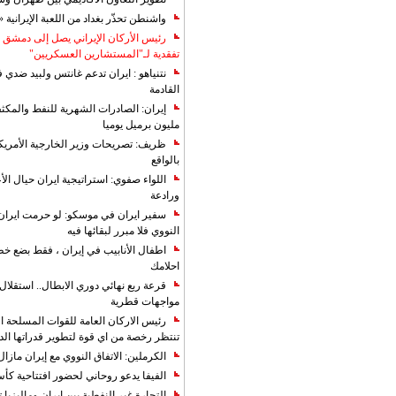
واشنطن تحذّر بغداد من اللعبة الإيرانية 
رئيس الأركان الإيراني يصل إلى دمشق ل
تفقدية لـ"المستشارين العسكريين"
نتنياهو : ايران تدعم غانتس ولبيد ضدي ف
القادمة
مليون برميل يوميا
ظريف: تصريحات وزير الخارجية الأمريكي
بالواقع
اللواء صفوي: استراتيجية ايران حيال الأع
ورادعة
سفير ايران في موسكو: لو حرمت ايران م
النووي فلا مبرر لبقائها فيه
اطفال الأنابيب في إيران ، فقط بضع خ
احلامك
قرعة ربع نهائي دوري الابطال.. استقل
مواجهات قطرية
رئيس الاركان العامة للقوات المسلحة الاي
تنتظر رخصة من اي قوة لتطوير قدراتها الد
الكرملين: الاتفاق النووي مع إيران مازال
الفيفا يدعو روحاني لحضور افتتاحية كأس ال
التجارة غیر النفطیة بین إیران ومالیزیا ترت