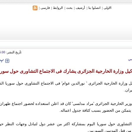
الاولی
اتصلوا بنا
أرشیف
بحث
الروابط
فارسی
|
|
|
|
|
|
ري: إيران ستدمر أمريكا وإسرائيل والسعودية إذا تجاوزت خطوط طهران الحمراء
تأريخ النشر:
6:00
‍‍‍ پ
ي
یل وزارة الخارجیة الجزائری یشارك فی الاجتماع التشاوری حول سوری
ل وزارة الخارجیة الجزائری ' نورالدین عوام' فی الاجتماع التشاوری حول سوریا ال
ان.
وزیر الخارجیة الجزائری 'مراد مدلسی' كان قد اعلن استعداده لحضور اجتماع طهرا
م یتمكن من الحضور بسبب كثافة جدول اعماله.
 التشاوری حول سوریا الیوم بمشاركة اكثر من عشر دول لتبادل وجهات النظر ح
من قتل المدنیین السوریین.