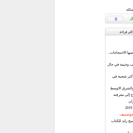
شكلة
0
اکثر قراءة
مها الاحتجاجات...
قب وخيمة في حال
أكثر شعبية في
ن والشرق الاوسط
ج إلى معرفته
ان
 خوتسييف
خ زايد للكتاب
سيول