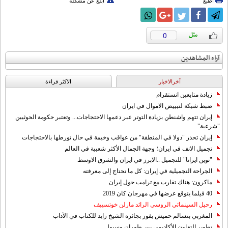
اطبع
أبلغ عن مشكلة
0
آراء المشاهدين
آخرالاخبار
الاکثر قراءة
زيادة متابعين انستقرام
ضبط شبكة لتبييض الاموال في ايران
إيران تتهم واشنطن بزيادة التوتر عبر دعمها الاحتجاجات... وتعتبر حكومة الحوثيين
"شرعية"
إيران تحذر "دولا في المنطقة" من عواقب وخيمة في حال تورطها بالاحتجاجات
تجميل الانف في ايران؛ وجهة الجمال الأكثر شعبية في العالم
"نوين ايرانا" للتجميل ..الابرز في ايران والشرق الاوسط
الجراحة التجميلية في إيران: كل ما تحتاج إلى معرفته
ماكرون: هناك تقارب مع ترامب حول إيران
40 فيلما يتوقع عرضها في مهرجان كان 2019
رحيل السينمائي الروسي الرائد مارلن خوتسييف
المغربي بنسالم حميش يفوز بجائزة الشيخ زايد للكتاب في الآداب
تطوير التعاون الأكاديمي بين طهران وسيول