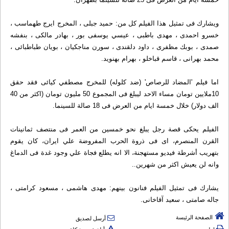
ویشارك فی تمثیل هذا الفیلم كل من: حمید جبلی ، المخرج ایرج طهماسب ،
خسرو احمدی ، مهدی باطبی ، عیسي یوسفی بور ، بهادر مالكی ، بنفشه
صمدی ، بوبك مظفری ، داود دلقندی ، سورن مناجكیان ، بویان طباطبائی ،
محمد بهرانی ، قاسم قباخلو ، بهرام بهنوید.
اما فیلم 'المضاد للرصاص' (ضد كلوله) للمخرج مصطفي كیائی فقد حقق
10ملایین تومان مساء الاحد لیبلغ فی المجموع 50 ملیون تومان (اكثر من 40
الف دولار) خلال خمسة ایام من العرض فی 18 صالة للسینما.
الفیلم یحكی قصة رجل یبلغ نحو خمسین من العمر فی منتصف ثمانینات
القرن المنصرم، ای فی ذروة الحرب المفروضة علي ایران، كان یقوم
بتهریب أشرطة فیدیو مستهجنة، الا انه یطلع فجاة علي وجود غدة فی الدماغ
وانه لن یعیش اكثر من شهرین..
یشارك فی تمثیل الفیلم فنانون بینهم: مهدی هاشمی ، مسعود كرامتی ،
جاله صامتی ، سعید آقاخانی.
الصفحة الرئيسة
أرسل لصديق