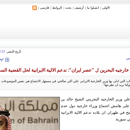
الاولی
اتصلوا بنا
أرشیف
بحث
الروابط
فارسی
|
|
|
|
|
|
تأريخ النشر:
2:21
‍‍‍ پ
ي
خارجيه البحرين ل "عصر ايران": ندعم الالية الايرانية لحل القضية الس
ت التي ادلى بها وزير الخارجية الايراني علي اكبر صالحي في مستهل الاجتماع هي نفس الموضوعات و
وكنا نريد ان نطرحها".
لن وزير الخارجيه البحريني الشيخ خالد بن
على هامش اجتماع وزراء خارجية دول عدم
تتح في طهران ان بلاده تدعم الالية الايرانية
ي سورية.