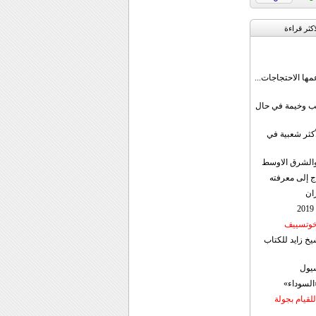
اکثر قراءة
مها الاحتجاجات...
قب وخيمة في حال
أكثر شعبية في
ن والشرق الاوسط
ج إلى معرفته
ان
 خوتسييف
خ زايد للكتاب
سيول
«السوداء»
لقيام بجولة