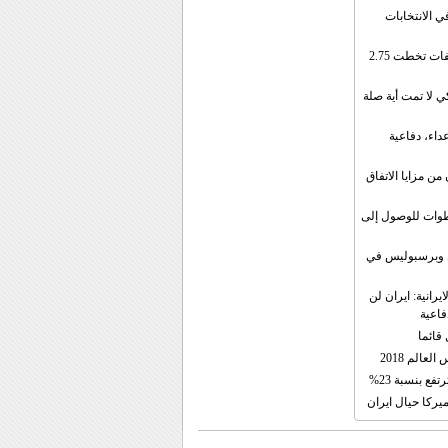
ي الانتخابات
إيران: الصادرات الشهریة للنفط والمكثفات تخطت 2.75
 لا تمت أية صلة
داء، دفاعية
ن مزايا الاتفاق
طوات للوصول إلى
ال وبرسبوليس في
رانية: ايران لن
فاعية
 قائما
عالم 2018
فع بنسبة 23%
يركا حيال ايران