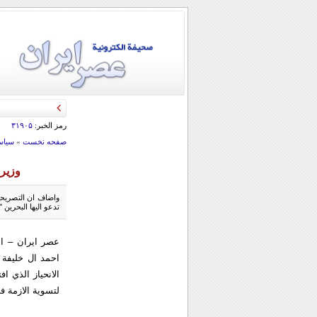
رمز الخبر:
۳۱۹۰۵
صفحه نخست
»
سياس
وزير 
واضاف ان التصريحا
تدعو اليها البحرين "
عصر ايران – اع
احمد ال خليفة 
الانحياز الذي اف
لتسوية الازمة ف