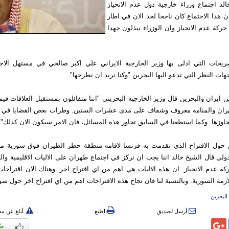
د اجتماع وزراء خارجية دول عدم الانحياز
ان هذا الاجتماع كان ناجحا لحد الان في اطار
كة عدم الانحياز وان الوزراء يبذلون جهدا
ريحات التي ادلى بها وزير الخارجية الايراني علي اكبر صالحي في مستهل الا
ت النظر التي تدعو اليها البحرين "وكنا نريد ان نطرحها".
 ايران والبحرين قال وزير الخارجيه البحريني "اننا متفائلون بمستقبل العلاقات فيما 
هران والمنامة معروف وشفاف على مدى عشرات السنين. وطرات بعض القضايا في العل
تجاوزها. وكما استطعنا في السابق تجاوز هذه المسائل، فان الامر سيكون الان كذلك".
 حول الاقتراح الذي تقدمت به فرنسا لاقامه منطقة حظر الطيران فوق سورية م
لي قال الشيخ خالد اننا يجب ان نركز في اجتماع طهران على الاليات الاقليمية وا
ة عدم الانحياز. ان هذه الاليات هي اهم من اي اقتراح اخر. وهناك الان اقتراحات
زمة السورية. وبالنسبة لنا فان نجاح هذه الاقتراحات اهم من اي اقتراح اخر حول سو
البحرین
أرسل لصديق
اطبع
أبلغ عن م