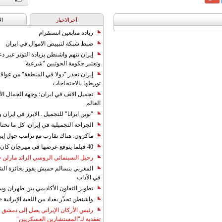
آخرالاخبار
ال
زيادة متابعين انستقرام
ضبط شبكة لتبييض الاموال في ايران
إيران تتهم واشنطن بزيادة التوتر عبر دع
وتعتبر حكومة الحوثيين "شرعية"
إيران تحذر "دولا في المنطقة" من عوا
تورطها بالاحتجاجات
تجميل الانف في ايران؛ وجهة الجمال ال
العالم
"نوين ايرانا" للتجميل ..الابرز في ايرا
الجراحة التجميلية في إيران: كل ما تحتا
ماكرون: هناك تقارب مع ترامب حول إير
40 فيلما يتوقع عرضها في مهرجان كان 2019
رحيل السينمائي الروسي الرائد مارلن
المغربي بنسالم حميش يفوز بجائزة الشي
في الآداب
تطوير التعاون الأكاديمي بين طهران و
واشنطن تحذّر بغداد من اللعبة الإيرانية 
رئيس الأركان الإيراني يصل إلى دمشق ل
تفقدية لـ"المستشارين العسكريين"