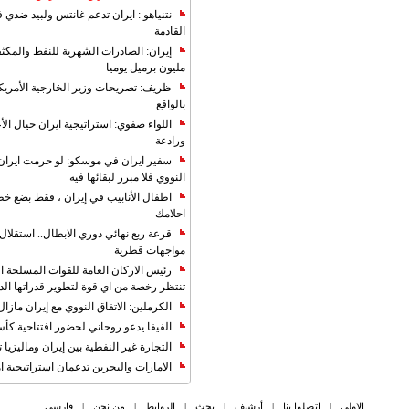
نتنياهو : ايران تدعم غانتس ولبيد ضدي ف
القادمة
مليون برميل يوميا
ظريف: تصريحات وزير الخارجية الأمريكي
بالواقع
اللواء صفوي: استراتيجية ايران حيال الأع
ورادعة
سفير ايران في موسكو: لو حرمت ايران م
النووي فلا مبرر لبقائها فيه
اطفال الأنابيب في إيران ، فقط بضع خ
احلامك
قرعة ربع نهائي دوري الابطال.. استقل
مواجهات قطرية
رئيس الاركان العامة للقوات المسلحة الاي
تنتظر رخصة من اي قوة لتطوير قدراتها الد
الكرملين: الاتفاق النووي مع إيران مازال
الفيفا يدعو روحاني لحضور افتتاحية كأس ال
التجارة غیر النفطیة بین إیران ومالیزیا ترت
الامارات والبحرين تدعمان استراتيجية ام
الاولی
|
اتصلوا بنا
|
أرشیف
|
بحث
|
الروابط
|
من نحن
|
فارسی