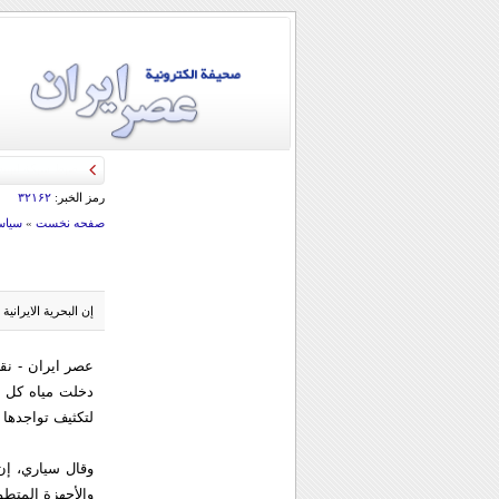
رمز الخبر:
۳۲۱۶۲
صفحه نخست
»
سياس
إن البحریة الایرانی
عصر ایران - نقل
دخلت میاه كل م
لتكثیف تواجدها ب
وقال سياري، إن 
والأجهزة المتطو