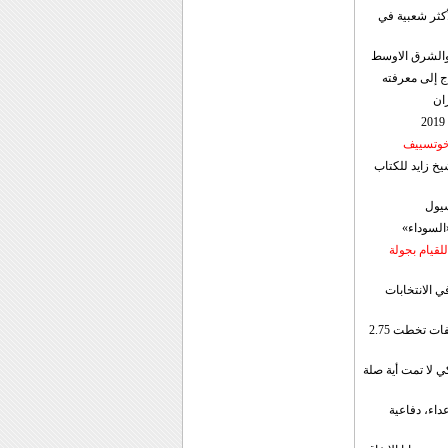
أكثر شعبية في
ن والشرق الاوسط
ج إلى معرفته
ان
 خوتسييف
خ زايد للكتاب
سيول
«السوداء»
لقيام بجولة
ي الانتخابات
إيران: الصادرات الشهریة للنفط والمكثفات تخطت 2.75
 لا تمت أية صلة
داء، دفاعية