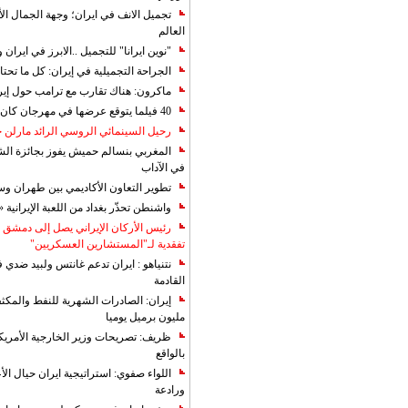
تجميل الانف في ايران؛ وجهة الجمال ال
العالم
"نوين ايرانا" للتجميل ..الابرز في ايرا
الجراحة التجميلية في إيران: كل ما تحتا
ماكرون: هناك تقارب مع ترامب حول إير
40 فيلما يتوقع عرضها في مهرجان كان 2019
رحيل السينمائي الروسي الرائد مارلن
المغربي بنسالم حميش يفوز بجائزة الشي
في الآداب
تطوير التعاون الأكاديمي بين طهران و
واشنطن تحذّر بغداد من اللعبة الإيرانية 
رئيس الأركان الإيراني يصل إلى دمشق ل
تفقدية لـ"المستشارين العسكريين"
نتنياهو : ايران تدعم غانتس ولبيد ضدي ف
القادمة
مليون برميل يوميا
ظريف: تصريحات وزير الخارجية الأمريكي
بالواقع
اللواء صفوي: استراتيجية ايران حيال الأع
ورادعة