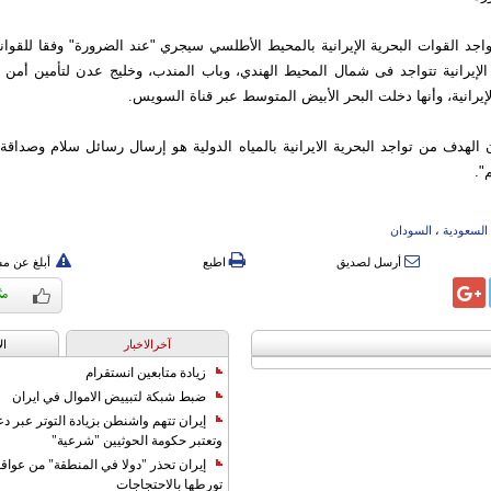
اجد القوات البحریة الإیرانیة بالمحیط الأطلسي سيجري "عند الضرورة" وفقا للقوانین ا
الإیرانیة تتواجد فی شمال المحیط الهندي، وباب المندب، وخلیج عدن لتأمین أمن 
لإیرانیة، وأنها دخلت البحر الأبیض المتوسط عبر قناة السویس.
الهدف من تواجد البحریة الایرانیة بالمیاه الدولیة هو إرسال رسائل سلام وصداقة
".
السعودیة
،
السودان
أرسل لصديق
اطبع
أبلغ عن م
آخرالاخبار
ال
زيادة متابعين انستقرام
ضبط شبكة لتبييض الاموال في ايران
إيران تتهم واشنطن بزيادة التوتر عبر دع
وتعتبر حكومة الحوثيين "شرعية"
إيران تحذر "دولا في المنطقة" من عوا
تورطها بالاحتجاجات