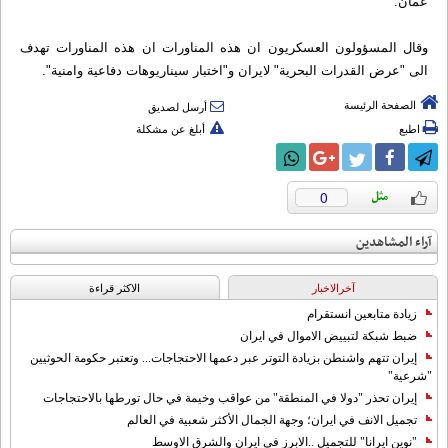
عمان.
وقال المسؤولون العسكريون ان هذه المناورات ان هذه المناورات تهدف
الى "عرض القدرات البحرية" لايران و"اختبار سيناريوهات دفاعية وامنية".
الصفحة الرئيسة
أرسل لصديق
اطبع
أبلغ عن مشكلة
0
آراء المشاهدين
آخرالاخبار
الاکثر قراءة
زيادة متابعين انستقرام
ضبط شبكة لتبييض الاموال في ايران
إيران تتهم واشنطن بزيادة التوتر عبر دعمها الاحتجاجات... وتعتبر حكومة الحوثيين
"شرعية"
إيران تحذر "دولا في المنطقة" من عواقب وخيمة في حال تورطها بالاحتجاجات
تجميل الانف في ايران؛ وجهة الجمال الأكثر شعبية في العالم
"نوين ايرانا" للتجميل ..الابرز في ايران والشرق الاوسط