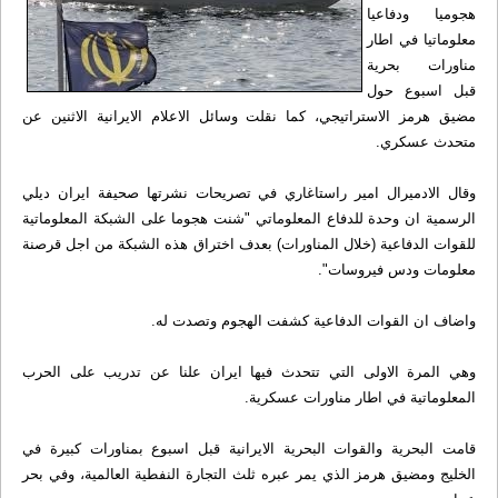
هجوميا ودفاعيا
معلوماتيا في اطار
مناورات بحرية
قبل اسبوع حول
مضيق هرمز الاستراتيجي، كما نقلت وسائل الاعلام الايرانية الاثنين عن
متحدث عسكري.
وقال الادميرال امير راستاغاري في تصريحات نشرتها صحيفة ايران ديلي
الرسمية ان وحدة للدفاع المعلوماتي "شنت هجوما على الشبكة المعلوماتية
للقوات الدفاعية (خلال المناورات) بعدف اختراق هذه الشبكة من اجل قرصنة
معلومات ودس فيروسات".
واضاف ان القوات الدفاعية كشفت الهجوم وتصدت له.
وهي المرة الاولى التي تتحدث فيها ايران علنا عن تدريب على الحرب
المعلوماتية في اطار مناورات عسكرية.
قامت البحرية والقوات البحرية الايرانية قبل اسبوع بمناورات كبيرة في
الخليج ومضيق هرمز الذي يمر عبره ثلث التجارة النفطية العالمية، وفي بحر