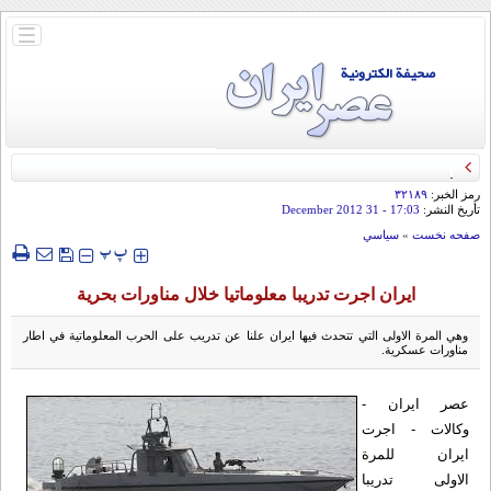
باز
و
بسته
کردن
منو
قائد الحرس الثوري: إيران ستدمر أمريكا وإسرائيل والسعودية إذا تجاوزت خطوط طهران
الحمراء
رمز الخبر:
۳۲۱۸۹
تأريخ النشر:
17:03
- 31 December 2012
صفحه نخست
»
سياسي
‍‍‍ پ
پ
ايران اجرت تدريبا معلوماتيا خلال مناورات بحرية
وهي المرة الاولى التي تتحدث فيها ايران علنا عن تدريب على الحرب المعلوماتية في اطار
مناورات عسكرية.
عصر ایران -
وکالات - اجرت
ايران للمرة
الاولى تدريبا