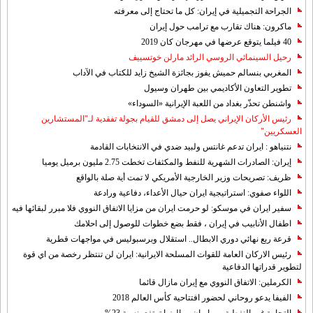
الجراحة التجميلية في إيران: كل ما تحتاج إلى معرفته
ماكرون: هناك تقارب مع ترامب حول إيران
40 فيلما يتوقع عرضها في مهرجان كان 2019
رحيل السينمائي الروسي الرائد مارلن خوتسييف
المغربي بنسالم حميش يفوز بجائزة الشيخ زايد للكتاب في الآداب
تطوير التعاون الأكاديمي بين طهران وسيول
واشنطن تحذّر بغداد من اللعبة الإيرانية «السوداء»
رئيس الأركان الإيراني يصل إلى دمشق للقيام بجولة تفقدية لـ"المستشارين
العسكريين"
نتنياهو : ايران تدعم غانتس ولبيد ضدي في الانتخابات القادمة
إيران: الصادرات الشهریة للنفط والمكثفات تخطت 2.75 مليون برميل يوميا
ظريف: تصريحات وزير الخارجية الأمريكي لا تمت أية صلة بالواقع
اللواء صفوي: استراتيجية ايران حيال الأعداء، دفاعية ورادعة
سفير ايران في موسكو: لو حرمت ايران من مزايا الاتفاق النووي فلا مبرر لبقائها فيه
اطفال الأنابيب في إيران ، فقط بضع خطوات للوصول إلى احلامك
قرعة ربع نهائي دوري الابطال.. استقلال وبرسبوليس في مواجهات قطرية
رئيس الاركان العامة للقوات المسلحة الايرانية: ايران لن تنتظر رخصة من اي قوة
لتطوير قدراتها الدفاعية
الكرملين: الاتفاق النووي مع إيران مازال قائما
الفيفا يدعو روحاني لحضور افتتاحية كأس العالم 2018