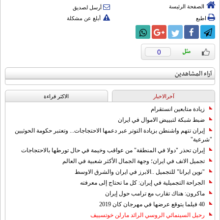
الصفحة الرئيسة
أرسل لصديق
اطبع
أبلغ عن مشكلة
0
آراء المشاهدين
آخرالاخبار
الاکثر قراءة
زيادة متابعين انستقرام
ضبط شبكة لتبييض الاموال في ايران
إيران تتهم واشنطن بزيادة التوتر عبر دعمها الاحتجاجات... وتعتبر حكومة الحوثيين
"شرعية"
إيران تحذر "دولا في المنطقة" من عواقب وخيمة في حال تورطها بالاحتجاجات
تجميل الانف في ايران؛ وجهة الجمال الأكثر شعبية في العالم
"نوين ايرانا" للتجميل ..الابرز في ايران والشرق الاوسط
الجراحة التجميلية في إيران: كل ما تحتاج إلى معرفته
ماكرون: هناك تقارب مع ترامب حول إيران
40 فيلما يتوقع عرضها في مهرجان كان 2019
رحيل السينمائي الروسي الرائد مارلن خوتسييف