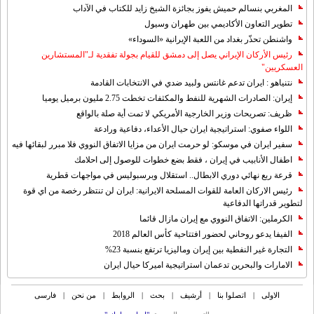
المغربي بنسالم حميش يفوز بجائزة الشيخ زايد للكتاب في الآداب
تطوير التعاون الأكاديمي بين طهران وسيول
واشنطن تحذّر بغداد من اللعبة الإيرانية «السوداء»
رئيس الأركان الإيراني يصل إلى دمشق للقيام بجولة تفقدية لـ"المستشارين
العسكريين"
نتنياهو : ايران تدعم غانتس ولبيد ضدي في الانتخابات القادمة
إيران: الصادرات الشهریة للنفط والمكثفات تخطت 2.75 مليون برميل يوميا
ظريف: تصريحات وزير الخارجية الأمريكي لا تمت أية صلة بالواقع
اللواء صفوي: استراتيجية ايران حيال الأعداء، دفاعية ورادعة
سفير ايران في موسكو: لو حرمت ايران من مزايا الاتفاق النووي فلا مبرر لبقائها فيه
اطفال الأنابيب في إيران ، فقط بضع خطوات للوصول إلى احلامك
قرعة ربع نهائي دوري الابطال.. استقلال وبرسبوليس في مواجهات قطرية
رئيس الاركان العامة للقوات المسلحة الايرانية: ايران لن تنتظر رخصة من اي قوة
لتطوير قدراتها الدفاعية
الكرملين: الاتفاق النووي مع إيران مازال قائما
الفيفا يدعو روحاني لحضور افتتاحية كأس العالم 2018
التجارة غیر النفطیة بین إیران ومالیزیا ترتفع بنسبة 23%
الامارات والبحرين تدعمان استراتيجية اميركا حيال ايران
الاولی
|
اتصلوا بنا
|
أرشیف
|
بحث
|
الروابط
|
من نحن
|
فارسی