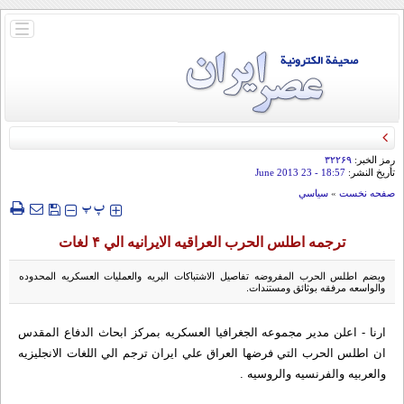
باز
و
بسته
کردن
منو
رمز الخبر:
۳۲۲۶۹
تأريخ النشر:
18:57
- 23 June 2013
صفحه نخست
»
سياسي
‍‍‍ پ
پ
ترجمه اطلس الحرب العراقیه الایرانیه الي ۴ لغات
ويضم اطلس الحرب المفروضه تفاصيل الاشتباكات البريه والعمليات العسكريه المحدوده
والواسعه مرفقه بوثائق ومستندات.
ارنا - اعلن مدير مجموعه الجغرافيا العسكريه بمركز ابحاث الدفاع المقدس
ان اطلس الحرب التي فرضها العراق علي ايران ترجم الي اللغات الانجليزيه
والعربيه والفرنسيه والروسيه .