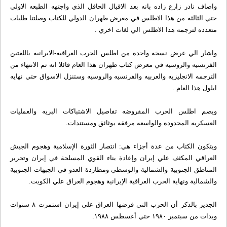
واضاف نادر زارع زاده بانه بعد الاقبال الحافل الذي واجتهه الطبعه الاولي
حتي الثالثه من هذا الاطلس في معرض طهران الدولي للكتاب وصلتنا طلبات
متعدده لترجمه هذا الاطلس الي لغات اخري .
واشار الي عرض نسخه واحده من اطلس الحرب العراقيه-الايرانيه باللغتين
الفرنسيه والروسيه في معرض كتاب طهران هذا العام قائلا انه تم الانتهاء‌ من
الترجمه الانجليزيه والعربيه والفرنسيه والروسيه وستنزل الاسواق حتي نهايه
ايلول هذا العام .
ويضم اطلس الحرب المفروضه تفاصيل الاشتباكات البريه والعمليات
العسكريه المحدوده والواسعه مرفقه بوثائق ومستندات.
ويتكون الكتاب من عدة أجزاء هي: انتصار الثورة الإسلامية وهجوم الجيش
العراقي المكثف علي إيران وإعادة بناء القوي المسلحة في إيران وتحرير
المناطق الجنوبية والشمالية والوسطي ومطاردة العدو في الجبهات الجنوبية
والشمالية ونهاية الحرب العراقية الإيرانية وهجوم العراق علي الكويت.
الجدير بالذكر أن الحرب التي فرضها العراق علي إيران استمرت ۸ سنوات
وبدات من سبتمبر ۱۹۸۰ حتي أغسطس ۱۹۸۸.