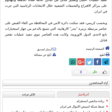
على مراكز الاقتراع والتجمعات الشعبية خلال الانتخابات الرئاسية التي جرت
في ايران.
وبحسب كريمي، فقد تمكنت دائرة الامن في المحافظة من القاء القبض على
عناصر مرتبطة بزمرة "تندر" الارهابية، التي تتمتع بالدعم من جهاز استخبارات
تابع لاحدى الدول الاوروبية، وكانت هذه العناصر تنوي تنفيذ عمليات تفجير
قنابل.
الصفحة الرئيسة
أرسل لصديق
اطبع
أبلغ عن مشكلة
0
آراء المشاهدين
آخرالاخبار
الاکثر قراءة
زيادة متابعين انستقرام
ضبط شبكة لتبييض الاموال في ايران