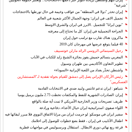
إيران تتهم واشنطن بزيادة التوتر عبر دعمها الاحتجاجات... وتعتبر حكومة الحوثيين
"شرعية"
إيران تحذر "دولا في المنطقة" من عواقب وخيمة في حال تورطها بالاحتجاجات
تجميل الانف في ايران؛ وجهة الجمال الأكثر شعبية في العالم
"نوين ايرانا" للتجميل ..الابرز في ايران والشرق الاوسط
الجراحة التجميلية في إيران: كل ما تحتاج إلى معرفته
ماكرون: هناك تقارب مع ترامب حول إيران
40 فيلما يتوقع عرضها في مهرجان كان 2019
رحيل السينمائي الروسي الرائد مارلن خوتسييف
المغربي بنسالم حميش يفوز بجائزة الشيخ زايد للكتاب في الآداب
تطوير التعاون الأكاديمي بين طهران وسيول
واشنطن تحذّر بغداد من اللعبة الإيرانية «السوداء»
رئيس الأركان الإيراني يصل إلى دمشق للقيام بجولة تفقدية لـ"المستشارين
العسكريين"
نتنياهو : ايران تدعم غانتس ولبيد ضدي في الانتخابات القادمة
إيران: الصادرات الشهریة للنفط والمكثفات تخطت 2.75 مليون برميل يوميا
ظريف: تصريحات وزير الخارجية الأمريكي لا تمت أية صلة بالواقع
اللواء صفوي: استراتيجية ايران حيال الأعداء، دفاعية ورادعة
سفير ايران في موسكو: لو حرمت ايران من مزايا الاتفاق النووي فلا مبرر لبقائها فيه
اطفال الأنابيب في إيران ، فقط بضع خطوات للوصول إلى احلامك
قرعة ربع نهائي دوري الابطال.. استقلال وبرسبوليس في مواجهات قطرية