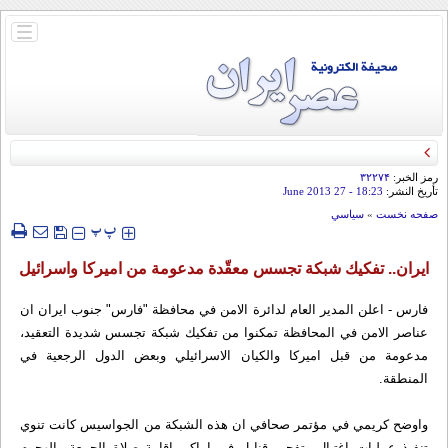
باز
و
بسته
کردن
منو
رمز الخبر:
۳۲۲۷۴
تأريخ النشر:
18:23
- 27 June 2013
صفحه نخست
»
سياسي
‍‍‍ پ
پ
ايران.. تفكيك شبكة تجسس معقّدة مدعومة من اميركا واسرائیل
فارس - اعلن المدير العام لدائرة الامن في محافظة "فارس" جنوب ايران ان
عناصر الامن في المحافظة تمكنوا من تفكيك شبكة تجسس شديدة التعقيد،
مدعومة من قبل اميركا والكيان الاسرائيلي وبعض الدول الرجعية في
المنطقة.
واوضح كريمي في مؤتمر صحافي ان هذه الشبكة من الجواسيس كانت تنوي
تنفيذ عمليات اغتيال وتفجير قنابل في اماكن اقامة صلاة الجمعة والهجوم