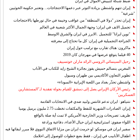
ضبط شبكة لتبييض الاموال في ايران
إيران تتهم واشنطن بزيادة التوتر عبر دعمها الاحتجاجات... وتعتبر حكومة الحوثيين
"شرعية"
إيران تحذر "دولا في المنطقة" من عواقب وخيمة في حال تورطها بالاحتجاجات
تجميل الانف في ايران؛ وجهة الجمال الأكثر شعبية في العالم
"نوين ايرانا" للتجميل ..الابرز في ايران والشرق الاوسط
الجراحة التجميلية في إيران: كل ما تحتاج إلى معرفته
ماكرون: هناك تقارب مع ترامب حول إيران
40 فيلما يتوقع عرضها في مهرجان كان 2019
رحيل السينمائي الروسي الرائد مارلن خوتسييف
المغربي بنسالم حميش يفوز بجائزة الشيخ زايد للكتاب في الآداب
تطوير التعاون الأكاديمي بين طهران وسيول
واشنطن تحذّر بغداد من اللعبة الإيرانية «السوداء»
رئيس الأركان الإيراني يصل إلى دمشق للقيام بجولة تفقدية لـ"المستشارين
العسكريين"
نتنياهو : ايران تدعم غانتس ولبيد ضدي في الانتخابات القادمة
إيران: الصادرات الشهریة للنفط والمكثفات تخطت 2.75 مليون برميل يوميا
ظريف: تصريحات وزير الخارجية الأمريكي لا تمت أية صلة بالواقع
اللواء صفوي: استراتيجية ايران حيال الأعداء، دفاعية ورادعة
سفير ايران في موسكو: لو حرمت ايران من مزايا الاتفاق النووي فلا مبرر لبقائها فيه
اطفال الأنابيب في إيران ، فقط بضع خطوات للوصول إلى احلامك