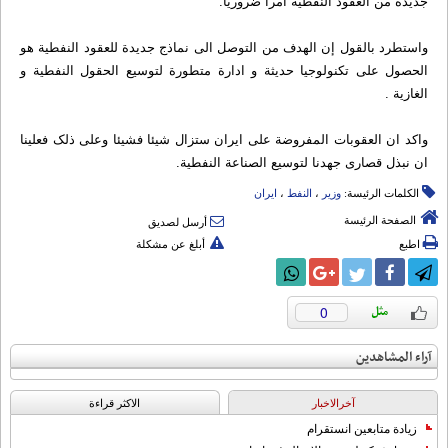
جدیدة من العقود النفطیة امرا ضروریا.
واستطرد بالقول إن الهدف من التوصل الی نماذج جدیدة للعقود النفطیة هو
الحصول علی تکنولوجیا حدیثة و ادارة متطورة لتوسیع الحقول النفطیة و
الغازیة .
واکد ان العقوبات المفروضة علی ایران ستزال شیئا فشیئا وعلی ذلک فعلینا
ان نبذل قصاری جهدنا لتوسیع الصناعة النفطیة.
الكلمات الرئيسة:
وزیر
،
النفط
،
ایران
الصفحة الرئيسة
أرسل لصديق
اطبع
أبلغ عن مشكلة
0
آراء المشاهدين
آخرالاخبار
الاکثر قراءة
زيادة متابعين انستقرام