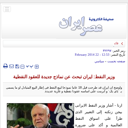
باز
و
بسته
کردن
منو
قائد الحرس الثوري: إيران ستدمر أمريكا وإسرائيل والسعودية إذا تجاوزت خطوط طهران
الحمراء
رمز الخبر:
۳۲۲۹۷
تأريخ النشر:
12:53
- 22 February 2014
صفحه نخست
»
سياسي
‍‍‍ پ
پ
وزیر النفط: ایران تبحث عن نماذج جدیدة للعقود النفطیة
واوضح ان ایران قد طرحت قبل 18 عاما نموذجا لبیع النفط فی إطار البیع المتبادل او ما یسمی
بـ ˈبای بکˈ و أبرمت علی اساسه عقودا نفطیة و غازیة عدیدة.
ارنا - أشار وزیر النفط الایرانی
بیجن زنکنه إلی التغییر الذی
طرأ علی اسواق النفط
العالمیة و أکد علی ضرورة