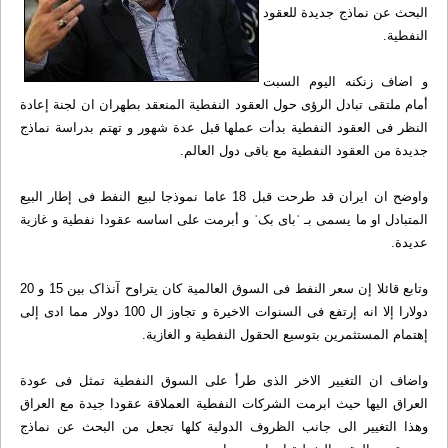
البحث عن نماذج جدیدة للعقود
النفطیة.
و اضاف زنکنه الیوم السبت
أمام ملتقی تبادل الرؤی حول العقود النفطیة المنعقد بطهران ان لجنة إعادة
النظر فی العقود النفطیة بدأت عملها قبل عدة شهور و تهتم بدراسة نماذج
جدیدة من العقود النفطیة مع باقی دول العالم.
واوضح ان ایران قد طرحت قبل 18 عاما نموذجا لبیع النفط فی إطار البیع
المتبادل او ما یسمی بـ ˈبای بکˈ و أبرمت علی اساسه عقودا نفطیة و غازیة
عدیدة.
وتابع قائلا إن سعر النفط فی السوق العالمیة کان یتراوح آنذاک بین 15 و 20
دولارا إلا انه إرتفع فی السنوات الاخیرة و تجاوز ال 100 دولار مما ادی إلی
إهتمام المستثمرین بتوسیع الحقول النفطیة و الغازیة.
واضاف ان التغییر الاخر الذی طرأ علی السوق النفطیة تمثل فی عودة
العراق الیها حیث ابرمت الشرکات النفطیة العملاقة عقودا جیدة مع العراق
وهذا التغییر الی جانب الظروف الدولیة کلها تجعل من البحث عن نماذج