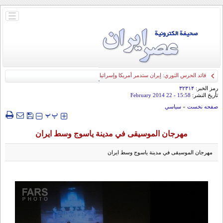
باز
و
بسته
کردن
منو
قائد الحرس الثوري: إيران ستدمر أمريكا وإسرائيل والسعودية إذا تجاوزت خطوط طهران
الحمراء
رمز الخبر:
۳۲۳۱۴
تأريخ النشر:
15:58
- 22 February 2014
صفحه نخست
»
سياسي
‍‍‍ پ
پ
مهرجان الموسیقی في مدینة یاسوج وسط ایران
مهرجان الموسیقی في مدینة یاسوج وسط ایران