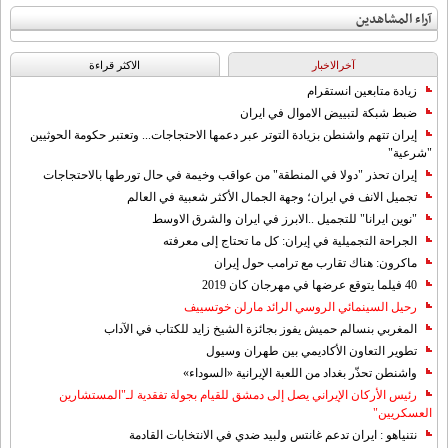
آراء المشاهدين
آخرالاخبار
الاکثر قراءة
زيادة متابعين انستقرام
ضبط شبكة لتبييض الاموال في ايران
إيران تتهم واشنطن بزيادة التوتر عبر دعمها الاحتجاجات... وتعتبر حكومة الحوثيين
"شرعية"
إيران تحذر "دولا في المنطقة" من عواقب وخيمة في حال تورطها بالاحتجاجات
تجميل الانف في ايران؛ وجهة الجمال الأكثر شعبية في العالم
"نوين ايرانا" للتجميل ..الابرز في ايران والشرق الاوسط
الجراحة التجميلية في إيران: كل ما تحتاج إلى معرفته
ماكرون: هناك تقارب مع ترامب حول إيران
40 فيلما يتوقع عرضها في مهرجان كان 2019
رحيل السينمائي الروسي الرائد مارلن خوتسييف
المغربي بنسالم حميش يفوز بجائزة الشيخ زايد للكتاب في الآداب
تطوير التعاون الأكاديمي بين طهران وسيول
واشنطن تحذّر بغداد من اللعبة الإيرانية «السوداء»
رئيس الأركان الإيراني يصل إلى دمشق للقيام بجولة تفقدية لـ"المستشارين
العسكريين"
نتنياهو : ايران تدعم غانتس ولبيد ضدي في الانتخابات القادمة