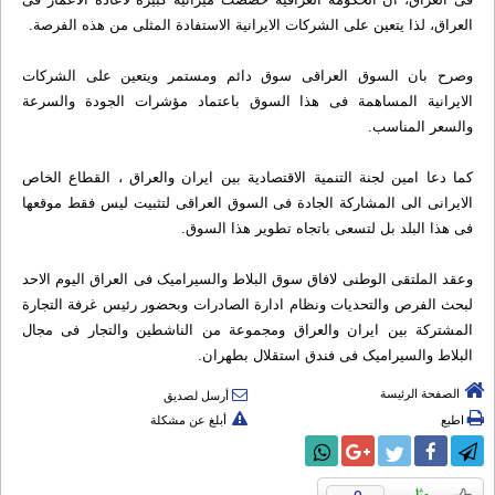
العراق، لذا یتعین علی الشرکات الایرانیة الاستفادة المثلی من هذه الفرصة.
وصرح بان السوق العراقی سوق دائم ومستمر ویتعین علی الشرکات
الایرانیة المساهمة فی هذا السوق باعتماد مؤشرات الجودة والسرعة
والسعر المناسب.
کما دعا امین لجنة التنمیة الاقتصادیة بین ایران والعراق ، القطاع الخاص
الایرانی الی المشارکة الجادة فی السوق العراقی لتثبیت لیس فقط موقعها
فی هذا البلد بل لتسعی باتجاه تطویر هذا السوق.
وعقد الملتقی الوطنی لافاق سوق البلاط والسیرامیک فی العراق الیوم الاحد
لبحث الفرص والتحدیات ونظام ادارة الصادرات وبحضور رئیس غرفة التجارة
المشترکة بین ایران والعراق ومجموعة من الناشطین والتجار فی مجال
البلاط والسیرامیک فی فندق استقلال بطهران.
الصفحة الرئيسة
أرسل لصديق
اطبع
أبلغ عن مشكلة