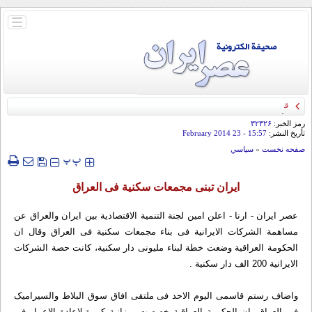
باز
و
بسته
کردن
منو
قائد الحرس الثوري: إيران ستدمر أمريكا وإسرائيل والسعودية إذا تجاوزت خطوط طهران
الحمراء
رمز الخبر:
۳۲۳۲۶
تأريخ النشر:
15:57
- 23 February 2014
صفحه نخست
»
سياسي
‍‍‍ پ
پ
ایران تبنی مجمعات سکنیة فی العراق
عصر ایران - ارنا - اعلن امین لجنة التنمیة الاقتصادیة بین ایران والعراق عن
مساهمة الشرکات الایرانیة فی بناء مجمعات سکنیة فی العراق وقال ان
الحکومة العراقیة وضعت خطة لبناء ملیونی دار سکنیة، کانت حصة الشرکات
الایرانیة 200 الف دار سکنیة .
واضاف رستم قاسمی الیوم الاحد فی ملتقی افاق سوق البلاط والسیرامیک
فی العراق، ان الحکومة العراقیة خصصت میزانیة کبیرة لاعادة الاعمار فی