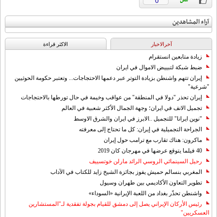
0
آراء المشاهدين
آخرالاخبار
الاکثر قراءة
زيادة متابعين انستقرام
ضبط شبكة لتبييض الاموال في ايران
إيران تتهم واشنطن بزيادة التوتر عبر دعمها الاحتجاجات... وتعتبر حكومة الحوثيين
"شرعية"
إيران تحذر "دولا في المنطقة" من عواقب وخيمة في حال تورطها بالاحتجاجات
تجميل الانف في ايران؛ وجهة الجمال الأكثر شعبية في العالم
"نوين ايرانا" للتجميل ..الابرز في ايران والشرق الاوسط
الجراحة التجميلية في إيران: كل ما تحتاج إلى معرفته
ماكرون: هناك تقارب مع ترامب حول إيران
40 فيلما يتوقع عرضها في مهرجان كان 2019
رحيل السينمائي الروسي الرائد مارلن خوتسييف
المغربي بنسالم حميش يفوز بجائزة الشيخ زايد للكتاب في الآداب
تطوير التعاون الأكاديمي بين طهران وسيول
واشنطن تحذّر بغداد من اللعبة الإيرانية «السوداء»
رئيس الأركان الإيراني يصل إلى دمشق للقيام بجولة تفقدية لـ"المستشارين
العسكريين"