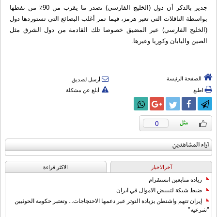
جدير بالذكر أن دول (الخليج الفارسي) تصدر ما يقرب من 90٪ من نفطها
بواسطة الناقلات التي تعبر هرمز، فيما تمر أغلب البضائع التي تستوردها دول
(الخليج الفارسي) عبر المضيق خصوصا تلك القادمة من دول الشرق مثل
الصين واليابان وكوريا وغيرها.
الصفحة الرئيسة
أرسل لصديق
اطبع
أبلغ عن مشكلة
0
آراء المشاهدين
آخرالاخبار
الاکثر قراءة
زيادة متابعين انستقرام
ضبط شبكة لتبييض الاموال في ايران
إيران تتهم واشنطن بزيادة التوتر عبر دعمها الاحتجاجات... وتعتبر حكومة الحوثيين
"شرعية"