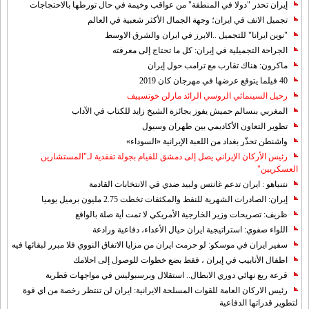
إيران تحذر "دولا في المنطقة" من عواقب وخيمة في حال تورطها بالاحتجاجات
تجميل الانف في ايران؛ وجهة الجمال الأكثر شعبية في العالم
"نوين ايرانا" للتجميل ..الابرز في ايران والشرق الاوسط
الجراحة التجميلية في إيران: كل ما تحتاج إلى معرفته
ماكرون: هناك تقارب مع ترامب حول إيران
40 فيلما يتوقع عرضها في مهرجان كان 2019
رحيل السينمائي الروسي الرائد مارلن خوتسييف
المغربي بنسالم حميش يفوز بجائزة الشيخ زايد للكتاب في الآداب
تطوير التعاون الأكاديمي بين طهران وسيول
واشنطن تحذّر بغداد من اللعبة الإيرانية «السوداء»
رئيس الأركان الإيراني يصل إلى دمشق للقيام بجولة تفقدية لـ"المستشارين
العسكريين"
نتنياهو : ايران تدعم غانتس ولبيد ضدي في الانتخابات القادمة
إيران: الصادرات الشهریة للنفط والمكثفات تخطت 2.75 مليون برميل يوميا
ظريف: تصريحات وزير الخارجية الأمريكي لا تمت أية صلة بالواقع
اللواء صفوي: استراتيجية ايران حيال الأعداء، دفاعية ورادعة
سفير ايران في موسكو: لو حرمت ايران من مزايا الاتفاق النووي فلا مبرر لبقائها فيه
اطفال الأنابيب في إيران ، فقط بضع خطوات للوصول إلى احلامك
قرعة ربع نهائي دوري الابطال.. استقلال وبرسبوليس في مواجهات قطرية
رئيس الاركان العامة للقوات المسلحة الايرانية: ايران لن تنتظر رخصة من اي قوة
لتطوير قدراتها الدفاعية