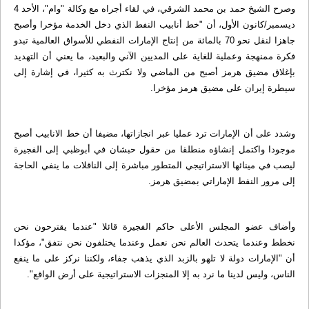
وصرح الشيخ حمد بن محمد الشرقي، في لقاء أجراه مع وكالة "وام"، الأحد 4
ديسمبر/كانون الأول، أن "خط أنابيب النفط الذي دخل الخدمة مؤخرا وأصبح
جاهزا لنقل نحو 70 بالمائة من إنتاج الإمارات النفطي للأسواق العالمية تبدو
فكرة ممنهجة وعملية للغاية على المديين الآني والبعيد، ما يعني أن التهديد
بإغلاق مضيق هرمز أصبح من الماضي ولا نكترث به كثيرا، في إشارة إلى
سيطرة إيران على مضيق هرمز مؤخرا.
وشدد على أن الإمارات ترد عمليا عبر انجازاتها، مضيفا أن خط الانابيب أصبح
موجودا واكتمل إنشاؤه منطلقا من حقول حبشان في أبوظبي إلى الفجيرة
ليصب في مينائها الاستراتيجي المتطور مباشرة إلى الناقلات ما ينفي الحاجة
إلى مرور النفط الإماراتي بمضيق هرمز.
وأضاف عضو المجلس الأعلى حاكم الفجيرة قائلا "عندما يقترحون نحن
نخطط وعندما يتحدث العالم نحن نعمل وعندما يختلفون نحن نتفق"، مؤكدا
أن "الإمارات دولة لا تلهو بالزبد الذي يذهب جفاء، ولكننا نركز على ما ينفع
الناس، وليس لدينا ما نرد به إلا المنجزات الاستراتيجية على أرض الواقع".