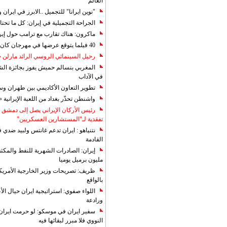
العالم
"نوين ايرانا" للتجميل ..الابرز في ايرا
الجراحة التجميلية في إيران: كل ما تحتا
ماكرون: هناك تقارب مع ترامب حول إير
40 فيلما يتوقع عرضها في مهرجان كان 2019
رحيل السينمائي الروسي الرائد مارلن
المغربي بنسالم حميش يفوز بجائزة الشي
في الآداب
تطوير التعاون الأكاديمي بين طهران و
واشنطن تحذّر بغداد من اللعبة الإيرانية 
رئيس الأركان الإيراني يصل إلى دمشق ل
تفقدية لـ"المستشارين العسكريين"
نتنياهو : ايران تدعم غانتس ولبيد ضدي ف
القادمة
مليون برميل يوميا
ظريف: تصريحات وزير الخارجية الأمريكي
بالواقع
اللواء صفوي: استراتيجية ايران حيال الأع
ورادعة
سفير ايران في موسكو: لو حرمت ايران م
النووي فلا مبرر لبقائها فيه