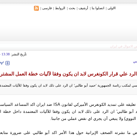
الاولی
اتصلوا بنا
أرشیف
بحث
الروابط
فارسی
|
|
|
|
|
|
تأريخ النشر:
13:38
 2016
‍‍‍ پ
ي
 الرد علي قرار الكونغرس لابد ان يكون وفقا لآليات خطة العمل المشتر
سي لمكتب رئاسة الجمهورية 'حميد أبو طالبي' ان الرد على ذلك لابد ان يكون وفقا للآليات المعتمد
إرنا- في معرض تعليقه على تمديد الكونغرس الأميركي لقانون ISA ضد ايران
د أبو طالبي' ان الرد على ذلك لابد ان يكون وفقا للآليات المعتمدة داخل خطة 
 النووي) ولا ينبغي أن يجري اي نقض عملي من جانبنا.
ض ما نشرته الصحف الإيرانية حول هذا الأمر اكد أبو طالبي على ضرورة متابع