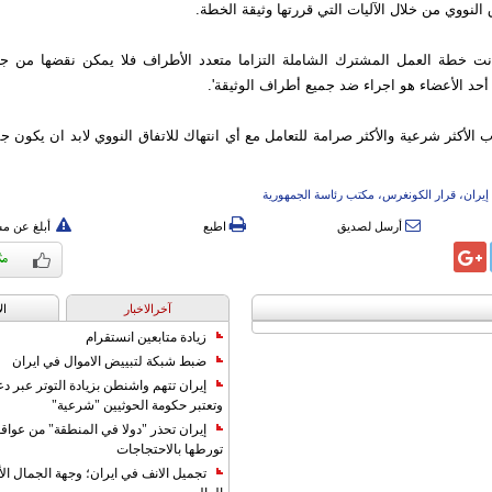
 النووي من خلال الآليات التي قررتها وثيقة الخطة.
كانت خطة العمل المشترك الشاملة التزاما متعدد الأطراف فلا يمكن نقضها من ج
 أحد الأعضاء هو اجراء ضد جميع أطراف الوثيقة'.
وب الأكثر شرعية والأكثر صرامة للتعامل مع أي انتهاك للاتفاق النووي لابد ان يكون ج
إيران، قرار الكونغرس، مكتب رئاسة الجمهورية
أرسل لصديق
اطبع
أبلغ عن م
آخرالاخبار
ال
زيادة متابعين انستقرام
ضبط شبكة لتبييض الاموال في ايران
إيران تتهم واشنطن بزيادة التوتر عبر دع
وتعتبر حكومة الحوثيين "شرعية"
إيران تحذر "دولا في المنطقة" من عوا
تورطها بالاحتجاجات
تجميل الانف في ايران؛ وجهة الجمال ال