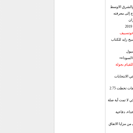
ن والشرق الاوسط
ج إلى معرفته
ان
 خوتسييف
خ زايد للكتاب
سيول
«السوداء»
لقيام بجولة
ي الانتخابات
إيران: الصادرات الشهریة للنفط والمكثفات تخطت 2.75
 لا تمت أية صلة
داء، دفاعية
ن مزايا الاتفاق