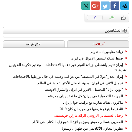
0
آراء المشاهدين
آخرالاخبار
الاکثر قراءة
زيادة متابعين انستقرام
ضبط شبكة لتبييض الاموال في ايران
إيران تتهم واشنطن بزيادة التوتر عبر دعمها الاحتجاجات... وتعتبر حكومة الحوثيين
"شرعية"
إيران تحذر "دولا في المنطقة" من عواقب وخيمة في حال تورطها بالاحتجاجات
تجميل الانف في ايران؛ وجهة الجمال الأكثر شعبية في العالم
"نوين ايرانا" للتجميل ..الابرز في ايران والشرق الاوسط
الجراحة التجميلية في إيران: كل ما تحتاج إلى معرفته
ماكرون: هناك تقارب مع ترامب حول إيران
40 فيلما يتوقع عرضها في مهرجان كان 2019
رحيل السينمائي الروسي الرائد مارلن خوتسييف
المغربي بنسالم حميش يفوز بجائزة الشيخ زايد للكتاب في الآداب
تطوير التعاون الأكاديمي بين طهران وسيول