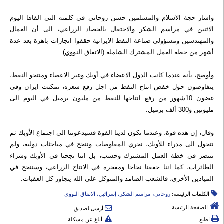
واشار حجة الاسلام والمسلمين حسن روحاني في كلمته التي القاها اليوم
الاثنين في مراسم الشكر والاحتفال بالحصاد الزراعي، الى أن العمال
والمهندسين ومسؤولي صناعة النفط الايرانية حققوا انجازات باهرة بعد عدة
أشهر من خطة العمل المشترك الشاملة (الاتفاق النووي).
وأوضح، بأنه عندما كانت الدول الاعضاء في أوبك وغير الاعضاء ومنتجو النفط،
يتفاوضون حول خفض انتاج النفط من اجل رفع سعره، تمكنت ايران وفي
غضون 10شهور من رفع انتاجها للنفط من مليون برميل في اليوم الى
مليونين و300 ألف برميل.
وقال، إن هذه قوة، وعندما تكون لدينا القوة فسيدعوننا الى اجتماع الأوبك ثم
نتحول الى مدراء للأوبك، نجري المفاوضات وننجح في مباحثات دولية، ولم
ننتصر في خطة العمل المشترك وحسب، بل اننا نجحنا في الأوبك وشراء
الطائرات، كما اننا حققنا نجاحا ومفخرة في الانتاج الزراعي، وسننجح في
الميادين الأخرى، فالشعب الصامد والمتوكل على الله يتجاوز كل العقبات.
الكلمات الرئيسة:
روحاني، مراسم الشكر، إسرائيل، الاتفاق النووي
الصفحة الرئيسة
أرسل لصديق
اطبع
أبلغ عن مشكلة