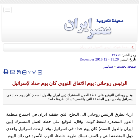
باز
و
بسته
کردن
منو
رمز الخبر:
۳۲۷۱۶
تأريخ النشر:
11:20
- 12 December 2016
صفحه نخست
»
سياسي
‍‍‍ پ
پ
الرئيس روحاني: يوم الاتفاق النووي كان يوم حداد لإسرائيل
وقال روحاني التوقيع على خطة العمل المشترك (بين ايران والدول الست) كان يوم حداد في
إسرائيل واحدى دول المنطقة التي وللاسف تسلك طريقا خاطئا.
ارنا- تطرق الرئيس روحاني الى النجاح الذي حققته ايران في اجتماع منظمة
الدول المصدرة للنفط 'اوبك'، وقال، التوقيع على خطة العمل المشترك (بين
ايران والدول الست) كان يوم حداد في اسرائيل، وقد ارتدت اسرائيل واحدى
دول المنطقة التي وللاسف تسلك طريقا خاطئا، الثوب الأسود في ذلك اليوم.