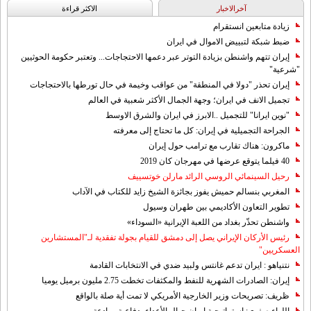
آخرالاخبار
الاکثر قراءة
زيادة متابعين انستقرام
ضبط شبكة لتبييض الاموال في ايران
إيران تتهم واشنطن بزيادة التوتر عبر دعمها الاحتجاجات... وتعتبر حكومة الحوثيين
"شرعية"
إيران تحذر "دولا في المنطقة" من عواقب وخيمة في حال تورطها بالاحتجاجات
تجميل الانف في ايران؛ وجهة الجمال الأكثر شعبية في العالم
"نوين ايرانا" للتجميل ..الابرز في ايران والشرق الاوسط
الجراحة التجميلية في إيران: كل ما تحتاج إلى معرفته
ماكرون: هناك تقارب مع ترامب حول إيران
40 فيلما يتوقع عرضها في مهرجان كان 2019
رحيل السينمائي الروسي الرائد مارلن خوتسييف
المغربي بنسالم حميش يفوز بجائزة الشيخ زايد للكتاب في الآداب
تطوير التعاون الأكاديمي بين طهران وسيول
واشنطن تحذّر بغداد من اللعبة الإيرانية «السوداء»
رئيس الأركان الإيراني يصل إلى دمشق للقيام بجولة تفقدية لـ"المستشارين
العسكريين"
نتنياهو : ايران تدعم غانتس ولبيد ضدي في الانتخابات القادمة
إيران: الصادرات الشهریة للنفط والمكثفات تخطت 2.75 مليون برميل يوميا
ظريف: تصريحات وزير الخارجية الأمريكي لا تمت أية صلة بالواقع