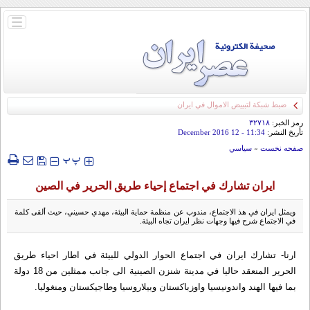
باز
و
بسته
کردن
منو
ضبط شبكة لتبييض الاموال في ايران
رمز الخبر:
۳۲۷۱۸
تأريخ النشر:
11:34
- 12 December 2016
صفحه نخست
»
سياسي
‍‍‍ پ
پ
ايران تشارك في اجتماع إحياء طريق الحرير في الصين
ويمثل ايران في هذ الاجتماع، مندوب عن منظمة حماية البيئة، مهدي حسيني، حيث ألقى كلمة
في الاجتماع شرح فيها وجهات نظر ايران تجاه البيئة.
ارنا- تشارك ايران في اجتماع الحوار الدولي للبيئة في اطار احياء طريق
الحرير المنعقد حاليا في مدينة شنزن الصينية الى جانب ممثلين من 18 دولة
بما فيها الهند واندونيسيا واوزباكستان وبيلاروسيا وطاجيكستان ومنغوليا.