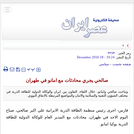
باز
و
بسته
کردن
منو
قائد الحرس الثوري: إيران ستدمر أمريكا وإسرائيل والسعودية إذا تجاوزت خطوط طهران
الحمراء
رمز الخبر:
۳۲۷۴۰
تأريخ النشر:
10:24
- 18 December 2016
صفحه نخست
»
سياسي
‍‍‍ پ
پ
صالحي يجري محادثات مع امانو في طهران
وتباحث صالحي وامانو، خلال اللقاء، التعاون بين ايران والوكالة الدولية للطاقة الذرية في
مختلف الشؤون التقنية والسلامة والامان والمواضيع المرتبطة بالاتفاق النووي.
فارس- اجرى رئيس منظمة الطاقة الذرية الايرانية علي اكبر صالحي، صباح
اليوم الاحد في طهران، محادثات مع المدير العام للوكالة الدولية للطاقة
الذرية يوكيا امانو.