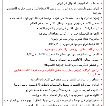
ضبط شبكة لتبييض الاموال في ايران
إيران تتهم واشنطن بزيادة التوتر عبر دعمها الاحتجاجات... وتعتبر حكومة الحوثيين
"شرعية"
إيران تحذر "دولا في المنطقة" من عواقب وخيمة في حال تورطها بالاحتجاجات
تجميل الانف في ايران؛ وجهة الجمال الأكثر شعبية في العالم
"نوين ايرانا" للتجميل ..الابرز في ايران والشرق الاوسط
الجراحة التجميلية في إيران: كل ما تحتاج إلى معرفته
ماكرون: هناك تقارب مع ترامب حول إيران
40 فيلما يتوقع عرضها في مهرجان كان 2019
رحيل السينمائي الروسي الرائد مارلن خوتسييف
المغربي بنسالم حميش يفوز بجائزة الشيخ زايد للكتاب في الآداب
تطوير التعاون الأكاديمي بين طهران وسيول
واشنطن تحذّر بغداد من اللعبة الإيرانية «السوداء»
رئيس الأركان الإيراني يصل إلى دمشق للقيام بجولة تفقدية لـ"المستشارين
العسكريين"
نتنياهو : ايران تدعم غانتس ولبيد ضدي في الانتخابات القادمة
إيران: الصادرات الشهریة للنفط والمكثفات تخطت 2.75 مليون برميل يوميا
ظريف: تصريحات وزير الخارجية الأمريكي لا تمت أية صلة بالواقع
اللواء صفوي: استراتيجية ايران حيال الأعداء، دفاعية ورادعة
سفير ايران في موسكو: لو حرمت ايران من مزايا الاتفاق النووي فلا مبرر لبقائها فيه
اطفال الأنابيب في إيران ، فقط بضع خطوات للوصول إلى احلامك