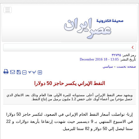
باز
و
بسته
کردن
منو
رمز الخبر:
۳۲۷۴۵
تأريخ النشر:
13:05
- 18 December 2016
صفحه نخست
»
سياسي
‍‍‍ پ
پ
النفط الإيراني يكسر حاجز 50 دولارا
ويشهد سعر النفط الإيراني أعلى مستوياته للمرة الأولى هذا العام وذلك بعد الاتفاق الذي
حصل مؤخرا بين أعضاء أوبك على خفض 1.2 مليون برميل من إنتاج النفط.
إرنا- تواصلت أسعار النفط الخام الإيراني في الصعود، لتكسر حاجز 50 دولارا
في الاسبوع المنتهي بـ 9 ديسمبر حيث شهدت إرتفاعا بأربعة دولارات و 22
سنتا ليصل إلي 50 دولار و 82 سنتا للبرميل.