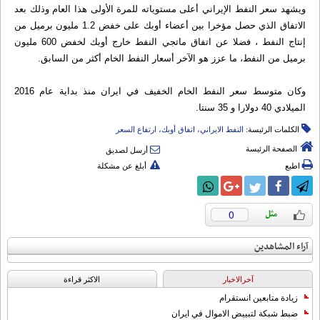
ويشهد سعر النفط الإيراني أعلى مستوياته للمرة الأولى هذا العام وذلك بعد
الاتفاق الذي حصل مؤخرا بين أعضاء أوبك على خفض 1.2 مليون برميل من
إنتاج النفط ، فضلا عن اتفاق ماتجي النفط خارج أوبك لخفض 600 مليون
برميل من النفط، ما عزز هو الآخر أسعار النفط الخام أكثر من السابق.
وكان متوسط سعر النفط الخام الخفيف في ايران منذ بداية عام 2016
الميلادي 40 دولارا و 35 سنتا.
الكلمات الرئيسة:
النفط الايراني، اتفاق أوبك، ارتفاع السعر
الصفحة الرئيسة
أرسل لصديق
اطبع
أبلغ عن مشكلة
0
آراء المشاهدين
آخرالاخبار
الاکثر قراءة
زيادة متابعين انستقرام
ضبط شبكة لتبييض الاموال في ايران