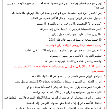
إيران تتهم واشنطن بزيادة التوتر عبر دعمها الاحتجاجات... وتعتبر حكومة الحوثيين
"شرعية"
إيران تحذر "دولا في المنطقة" من عواقب وخيمة في حال تورطها بالاحتجاجات
تجميل الانف في ايران؛ وجهة الجمال الأكثر شعبية في العالم
"نوين ايرانا" للتجميل ..الابرز في ايران والشرق الاوسط
الجراحة التجميلية في إيران: كل ما تحتاج إلى معرفته
ماكرون: هناك تقارب مع ترامب حول إيران
40 فيلما يتوقع عرضها في مهرجان كان 2019
رحيل السينمائي الروسي الرائد مارلن خوتسييف
المغربي بنسالم حميش يفوز بجائزة الشيخ زايد للكتاب في الآداب
تطوير التعاون الأكاديمي بين طهران وسيول
واشنطن تحذّر بغداد من اللعبة الإيرانية «السوداء»
رئيس الأركان الإيراني يصل إلى دمشق للقيام بجولة تفقدية لـ"المستشارين
العسكريين"
نتنياهو : ايران تدعم غانتس ولبيد ضدي في الانتخابات القادمة
إيران: الصادرات الشهریة للنفط والمكثفات تخطت 2.75 مليون برميل يوميا
ظريف: تصريحات وزير الخارجية الأمريكي لا تمت أية صلة بالواقع
اللواء صفوي: استراتيجية ايران حيال الأعداء، دفاعية ورادعة
سفير ايران في موسكو: لو حرمت ايران من مزايا الاتفاق النووي فلا مبرر لبقائها فيه
اطفال الأنابيب في إيران ، فقط بضع خطوات للوصول إلى احلامك
قرعة ربع نهائي دوري الابطال.. استقلال وبرسبوليس في مواجهات قطرية