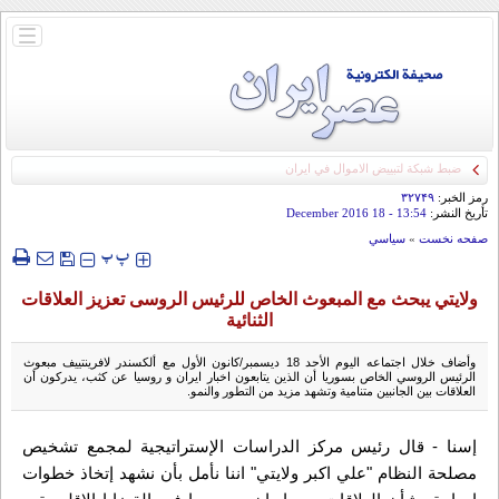
باز
و
بسته
کردن
منو
ضبط شبكة لتبييض الاموال في ايران
رمز الخبر:
۳۲۷۴۹
تأريخ النشر:
13:54
- 18 December 2016
صفحه نخست
»
سياسي
‍‍‍ پ
پ
ولايتي يبحث مع المبعوث الخاص للرئیس الروسی تعزیز العلاقات
الثنائیة
وأضاف خلال اجتماعه اليوم الأحد 18 ديسمبر/كانون الأول مع ألكسندر لافرينتييف مبعوث
الرئيس الروسي الخاص بسوريا أن الذين يتابعون اخبار ايران و روسيا عن كثب، یدرکون أن
العلاقات بين الجانبين متنامیة وتشهد مزید من التطور والنمو.
إسنا - قال رئيس مركز الدراسات الإستراتيجية لمجمع تشخيص
مصلحة النظام "علي اكبر ولايتي" اننا نأمل بأن نشهد إتخاذ خطوات