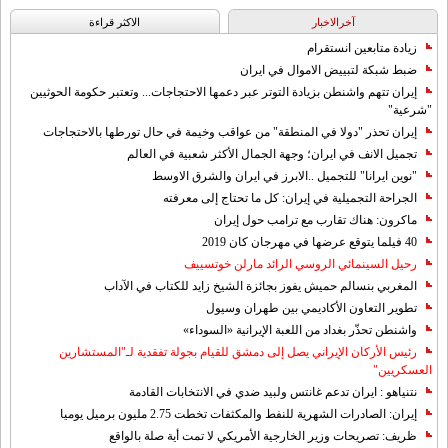
آخرالاخبار
الاکثر قراءة
زيادة متابعين انستقرام
ضبط شبكة لتبييض الاموال في ايران
إيران تتهم واشنطن بزيادة التوتر عبر دعمها الاحتجاجات... وتعتبر حكومة الحوثيين
"شرعية"
إيران تحذر "دولا في المنطقة" من عواقب وخيمة في حال تورطها بالاحتجاجات
تجميل الانف في ايران؛ وجهة الجمال الأكثر شعبية في العالم
"نوين ايرانا" للتجميل ..الابرز في ايران والشرق الاوسط
الجراحة التجميلية في إيران: كل ما تحتاج إلى معرفته
ماكرون: هناك تقارب مع ترامب حول إيران
40 فيلما يتوقع عرضها في مهرجان كان 2019
رحيل السينمائي الروسي الرائد مارلن خوتسييف
المغربي بنسالم حميش يفوز بجائزة الشيخ زايد للكتاب في الآداب
تطوير التعاون الأكاديمي بين طهران وسيول
واشنطن تحذّر بغداد من اللعبة الإيرانية «السوداء»
رئيس الأركان الإيراني يصل إلى دمشق للقيام بجولة تفقدية لـ"المستشارين
العسكريين"
نتنياهو : ايران تدعم غانتس ولبيد ضدي في الانتخابات القادمة
إيران: الصادرات الشهریة للنفط والمكثفات تخطت 2.75 مليون برميل يوميا
ظريف: تصريحات وزير الخارجية الأمريكي لا تمت أية صلة بالواقع