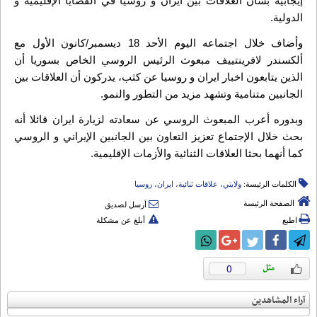
إيجابية بشأن العلاقات بين ايران و روسيا في القضايا الإقليمية و
الدولية.
وأضاف خلال اجتماعه اليوم الأحد 18 ديسمبر/كانون الأول مع
ألكسندر لافرينتييف مبعوث الرئيس الروسي الخاص بسوريا أن
الذين يتابعون اخبار ايران و روسيا عن كثب، یدرکون أن العلاقات بين
الجانبين متنامیة وتشهد مزید من التطور والنمو.
وبدوره أعرب المبعوث الروسي عن سعادته لزيارة ايران قائلا أنه
بحث خلال الإجتماع تعزيز التعاون بين الجانبين الإيراني و الروسي
كما أنهما بحثا العلاقات الثنائية والأزمات الإقليمية.
الكلمات الرئيسة:
ولايتي، علاقات ثنائية، ايران، روسيا
الصفحة الرئيسة
أرسل لصديق
اطبع
أبلغ عن مشكلة
0
آراء المشاهدين