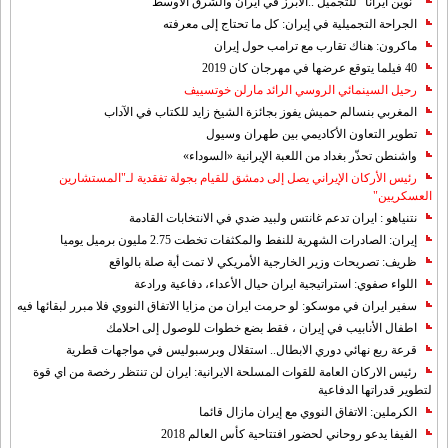
"نوين ايرانا" للتجميل ..الابرز في ايران والشرق الاوسط
الجراحة التجميلية في إيران: كل ما تحتاج إلى معرفته
ماكرون: هناك تقارب مع ترامب حول إيران
40 فيلما يتوقع عرضها في مهرجان كان 2019
رحيل السينمائي الروسي الرائد مارلن خوتسييف
المغربي بنسالم حميش يفوز بجائزة الشيخ زايد للكتاب في الآداب
تطوير التعاون الأكاديمي بين طهران وسيول
واشنطن تحذّر بغداد من اللعبة الإيرانية «السوداء»
رئيس الأركان الإيراني يصل إلى دمشق للقيام بجولة تفقدية لـ"المستشارين
العسكريين"
نتنياهو : ايران تدعم غانتس ولبيد ضدي في الانتخابات القادمة
إيران: الصادرات الشهریة للنفط والمكثفات تخطت 2.75 مليون برميل يوميا
ظريف: تصريحات وزير الخارجية الأمريكي لا تمت أية صلة بالواقع
اللواء صفوي: استراتيجية ايران حيال الأعداء، دفاعية ورادعة
سفير ايران في موسكو: لو حرمت ايران من مزايا الاتفاق النووي فلا مبرر لبقائها فيه
اطفال الأنابيب في إيران ، فقط بضع خطوات للوصول إلى احلامك
قرعة ربع نهائي دوري الابطال.. استقلال وبرسبوليس في مواجهات قطرية
رئيس الاركان العامة للقوات المسلحة الايرانية: ايران لن تنتظر رخصة من اي قوة
لتطوير قدراتها الدفاعية
الكرملين: الاتفاق النووي مع إيران مازال قائما
الفيفا يدعو روحاني لحضور افتتاحية كأس العالم 2018