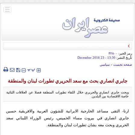
باز
و
بسته
کردن
منو
رمز الخبر:
۳۲۸۰۰
تأريخ النشر:
13:30
- 23 December 2016
صفحه نخست
»
سياسي
‍‍‍ پ
پ
جابري انصاري بحث مع سعد الحريري تطورات لبنان والمنطقة
وبحث جابري انصاري والحريري خلال اللقاء تطورات المنطقة فضلا عن العلاقات الثنائية
خاصة الاقتصادية بين البلدين.
ارنا- التقى مساعد الخارجية الايرانية للشؤون العربية والافريقية حسين
جابري انصاري في بيروت مساء الخميس، رئيس الوزراء اللبناني سعد
الحريري وبحث معه بشان تطورات لبنان والمنطقة.