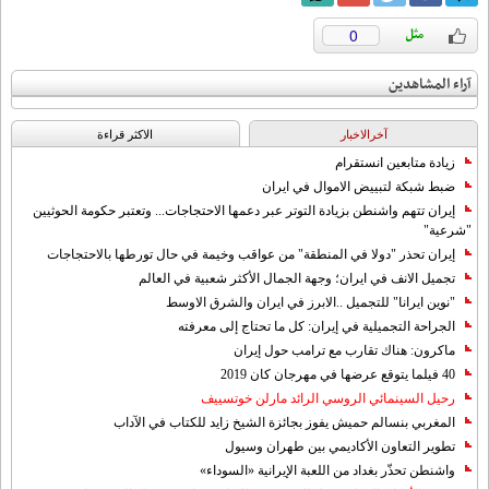
0
آراء المشاهدين
آخرالاخبار
الاکثر قراءة
زيادة متابعين انستقرام
ضبط شبكة لتبييض الاموال في ايران
إيران تتهم واشنطن بزيادة التوتر عبر دعمها الاحتجاجات... وتعتبر حكومة الحوثيين
"شرعية"
إيران تحذر "دولا في المنطقة" من عواقب وخيمة في حال تورطها بالاحتجاجات
تجميل الانف في ايران؛ وجهة الجمال الأكثر شعبية في العالم
"نوين ايرانا" للتجميل ..الابرز في ايران والشرق الاوسط
الجراحة التجميلية في إيران: كل ما تحتاج إلى معرفته
ماكرون: هناك تقارب مع ترامب حول إيران
40 فيلما يتوقع عرضها في مهرجان كان 2019
رحيل السينمائي الروسي الرائد مارلن خوتسييف
المغربي بنسالم حميش يفوز بجائزة الشيخ زايد للكتاب في الآداب
تطوير التعاون الأكاديمي بين طهران وسيول
واشنطن تحذّر بغداد من اللعبة الإيرانية «السوداء»