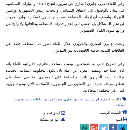
وفي اللقاء اعرب جابري انصاري عن سروره لنجاح القادة والتيارات السياسية
في لبنان بالوصول الى الاتفاق السياسي وانتخاب رئيس الجمهورية ورئيس
الوزراء، واضاف، ان ازمات المنطقة ليست لها حلول عسكرية، وان الحروب
لن تحل المشاكل بل تفضي الى إهدار قدرات المنطقة وطاقاتها ولا رابح من
ورائها سوى الكيان الصهيوني.
وبحث جابري انصاري والحريري خلال اللقاء تطورات المنطقة فضلا عن
العلاقات الثنائية خاصة الاقتصادية بين البلدين.
وفي تصريح ادلى به للصحفيين، وصف مساعد الخارجية الايرانية اللقاء بانه
كان جيدا جدا ومفيدا، معربا عن امله بان تكون للحكومة اللبنانية الجديدة
برئاسة سعد الحريري تاثيرات ايجابية على المستوى الاقليمي ايضا، وان
تنطلق مرحلة جديدة من التعاون بين الجمهورية الاسلامية الايرانية وجمهورية
لبنان في مختلف المجالات.
الكلمات الرئيسة:
ايران، لبنان، جايري انصاري، سعد الحريري، علاقات ثنائية، تطورات
المنطقة
الصفحة الرئيسة
أرسل لصديق
اطبع
أبلغ عن مشكلة