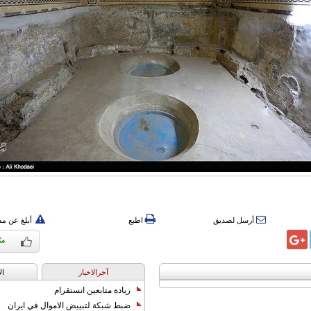
أرسل لصديق
اطبع
أبلغ عن م
آخرالاخبار
ال
زيادة متابعين انستقرام
ضبط شبكة لتبييض الاموال في ايران