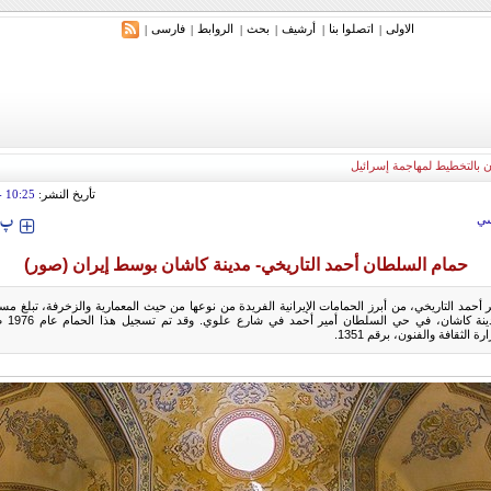
الاولی
اتصلوا بنا
أرشیف
بحث
الروابط
فارسی
|
|
|
|
|
|
ران بالتخطيط لمهاجمة إسرائيل
تأريخ النشر:
10:25
 2016
‍‍‍ پ
ي
حمام السلطان أحمد التاريخي- مدينة كاشان بوسط إيران (صور)
مربع، ويق
ة الثقافة والفنون، برقم 1351.