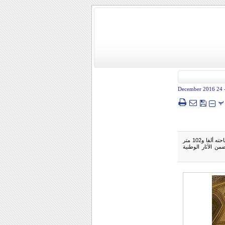
- 24 December
پ
حمام السلطان أمير أحمد التاريخي، من أبرز الحمامات الإيرانية الفريدة من نوعها من حيث المعمارية والزخرفة، تبلغ مساحته ألفا و102 متر
ع في مدينة كاشان، في حي السلطان أمير أحمد في شارع علوي. وقد تم تسجيل هذا الحمام عام 1976 ضمن الآثار الوطنية