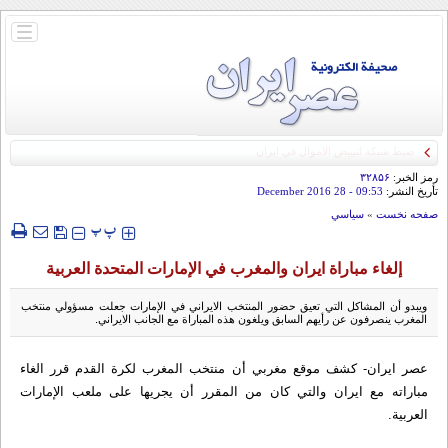
باز
و
بسته
کردن
منو
رمز الخبر:
۳۲۸۵۶
تأريخ النشر:
09:53
- 28 December 2016
صفحه نخست
»
سياسي
‍‍‍ پ
پ
إلغاء مباراة ايران والمغرب في الإمارات المتحدة العربية
ويبدو أن المشاكل التي تعيق حضور المنتخب الايراني في الإمارات جعلت مسؤولي منتخب
المغرب ينصرفون عن رأيهم السابق ويلغون هذه المباراة مع الجانب الايراني.
عصر ايران- كشف موقع مغربي أن منتخب المغرب لكرة القدم قرر الغاء
مباراته مع ايران والتي كان من المقرر أن يجريها على ملعب الإمارات
العربية.