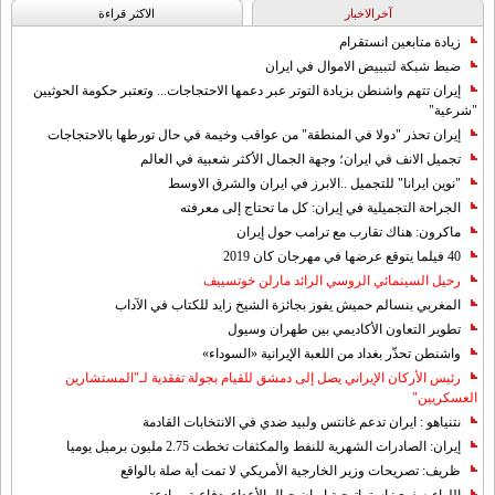
آخرالاخبار
الاکثر قراءة
زيادة متابعين انستقرام
ضبط شبكة لتبييض الاموال في ايران
إيران تتهم واشنطن بزيادة التوتر عبر دعمها الاحتجاجات... وتعتبر حكومة الحوثيين
"شرعية"
إيران تحذر "دولا في المنطقة" من عواقب وخيمة في حال تورطها بالاحتجاجات
تجميل الانف في ايران؛ وجهة الجمال الأكثر شعبية في العالم
"نوين ايرانا" للتجميل ..الابرز في ايران والشرق الاوسط
الجراحة التجميلية في إيران: كل ما تحتاج إلى معرفته
ماكرون: هناك تقارب مع ترامب حول إيران
40 فيلما يتوقع عرضها في مهرجان كان 2019
رحيل السينمائي الروسي الرائد مارلن خوتسييف
المغربي بنسالم حميش يفوز بجائزة الشيخ زايد للكتاب في الآداب
تطوير التعاون الأكاديمي بين طهران وسيول
واشنطن تحذّر بغداد من اللعبة الإيرانية «السوداء»
رئيس الأركان الإيراني يصل إلى دمشق للقيام بجولة تفقدية لـ"المستشارين
العسكريين"
نتنياهو : ايران تدعم غانتس ولبيد ضدي في الانتخابات القادمة
إيران: الصادرات الشهریة للنفط والمكثفات تخطت 2.75 مليون برميل يوميا
ظريف: تصريحات وزير الخارجية الأمريكي لا تمت أية صلة بالواقع