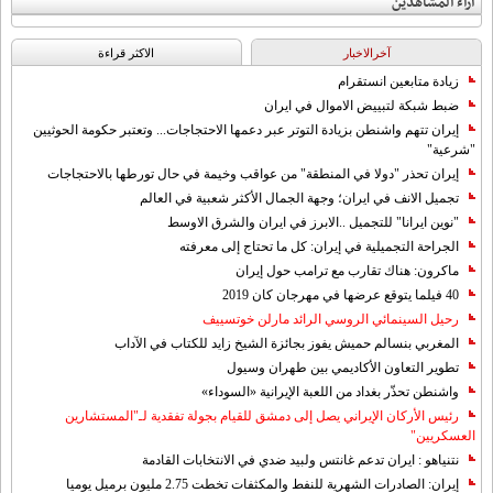
آراء المشاهدين
آخرالاخبار
الاکثر قراءة
زيادة متابعين انستقرام
ضبط شبكة لتبييض الاموال في ايران
إيران تتهم واشنطن بزيادة التوتر عبر دعمها الاحتجاجات... وتعتبر حكومة الحوثيين
"شرعية"
إيران تحذر "دولا في المنطقة" من عواقب وخيمة في حال تورطها بالاحتجاجات
تجميل الانف في ايران؛ وجهة الجمال الأكثر شعبية في العالم
"نوين ايرانا" للتجميل ..الابرز في ايران والشرق الاوسط
الجراحة التجميلية في إيران: كل ما تحتاج إلى معرفته
ماكرون: هناك تقارب مع ترامب حول إيران
40 فيلما يتوقع عرضها في مهرجان كان 2019
رحيل السينمائي الروسي الرائد مارلن خوتسييف
المغربي بنسالم حميش يفوز بجائزة الشيخ زايد للكتاب في الآداب
تطوير التعاون الأكاديمي بين طهران وسيول
واشنطن تحذّر بغداد من اللعبة الإيرانية «السوداء»
رئيس الأركان الإيراني يصل إلى دمشق للقيام بجولة تفقدية لـ"المستشارين
العسكريين"
نتنياهو : ايران تدعم غانتس ولبيد ضدي في الانتخابات القادمة
إيران: الصادرات الشهریة للنفط والمكثفات تخطت 2.75 مليون برميل يوميا