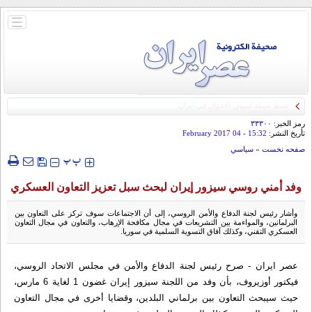
باز
و
بسته
کردن
منو
رمز الخبر:
۳۳۳۰۰
تأريخ النشر:
15:32
- 04 February 2017
صفحه نخست
»
سياسي
‍‍‍ پ
پ
وفد أمني روسي سيزور إيران لبحث سبل تعزیز التعاون العسكري
وأشار رئيس لجنة الدفاع والأمن الروسي، إلى أن الاجتماعات سوف تركز على التعاون بين
البرلمانين، والمواءمة بين التشريعات في مجال مكافحة الإرهاب، والتعاون في مجال التعاون
العسكري التقني، وكذلك آفاق التسوية السلمية في سوريا.
عصر ايران - صرح رئيس لجنة الدفاع والأمن في مجلس الاتحاد الروسي،
فيكتور أوزيروف، بأن وفد من اللجنة سيزور إيران غضون 1 لغاية 6 مارس،
حيث سيبحث التعاون بين برلماني البلدين، وقضايا أخرى في مجال التعاون