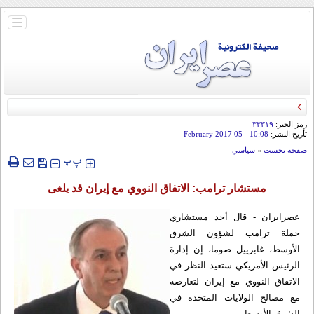
باز
و
بسته
کردن
منو
رمز الخبر:
۳۳۳۱۹
تأريخ النشر:
10:08
- 05 February 2017
صفحه نخست
»
سياسي
‍‍‍ پ
پ
مستشار ترامب: الاتفاق النووي مع إيران قد يلغى
عصرایران - قال أحد مستشاري
حملة ترامب لشؤون الشرق
الأوسط، غابرييل صوما، إن إدارة
الرئيس الأمريكي ستعيد النظر في
الاتفاق النووي مع إيران لتعارضه
مع مصالح الولايات المتحدة في
الشرق الأوسط.