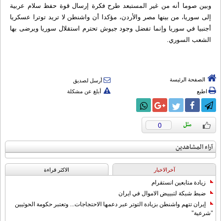
وبين صوما أنه من غير المستبعد طرح فكرة إرسال قوة حفظ سلام عربية
إلى سوريا، من بينها مصر والأردن، مؤكدا أن واشنطن لا تريد توترا عسكريا
أجنبيا في سوريا وإنما تفضل وجود جيوش تحترم استقلال سوريا ويرضى بها
الشعب السوري.
الصفحة الرئيسة
أرسل لصديق
اطبع
أبلغ عن مشكلة
0
آراء المشاهدين
آخرالاخبار
الاکثر قراءة
زيادة متابعين انستقرام
ضبط شبكة لتبييض الاموال في ايران
إيران تتهم واشنطن بزيادة التوتر عبر دعمها الاحتجاجات... وتعتبر حكومة الحوثيين
"شرعية"