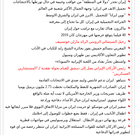
إيران تحذر "دولا في المنطقة" من عواقب وخيمة في حال تورطها بالاحتجاجات
تجميل الانف في ايران؛ وجهة الجمال الأكثر شعبية في العالم
"نوين ايرانا" للتجميل ..الابرز في ايران والشرق الاوسط
الجراحة التجميلية في إيران: كل ما تحتاج إلى معرفته
ماكرون: هناك تقارب مع ترامب حول إيران
40 فيلما يتوقع عرضها في مهرجان كان 2019
رحيل السينمائي الروسي الرائد مارلن خوتسييف
المغربي بنسالم حميش يفوز بجائزة الشيخ زايد للكتاب في الآداب
تطوير التعاون الأكاديمي بين طهران وسيول
واشنطن تحذّر بغداد من اللعبة الإيرانية «السوداء»
رئيس الأركان الإيراني يصل إلى دمشق للقيام بجولة تفقدية لـ"المستشارين
العسكريين"
نتنياهو : ايران تدعم غانتس ولبيد ضدي في الانتخابات القادمة
إيران: الصادرات الشهریة للنفط والمكثفات تخطت 2.75 مليون برميل يوميا
ظريف: تصريحات وزير الخارجية الأمريكي لا تمت أية صلة بالواقع
اللواء صفوي: استراتيجية ايران حيال الأعداء، دفاعية ورادعة
سفير ايران في موسكو: لو حرمت ايران من مزايا الاتفاق النووي فلا مبرر لبقائها فيه
اطفال الأنابيب في إيران ، فقط بضع خطوات للوصول إلى احلامك
قرعة ربع نهائي دوري الابطال.. استقلال وبرسبوليس في مواجهات قطرية
رئيس الاركان العامة للقوات المسلحة الايرانية: ايران لن تنتظر رخصة من اي قوة
لتطوير قدراتها الدفاعية