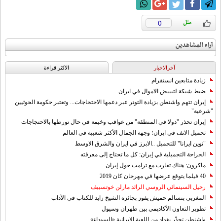
0
آراء المشاهدين
آخرالاخبار
الاکثر قراءة
زيادة متابعين انستقرام
ضبط شبكة لتبييض الاموال في ايران
إيران تتهم واشنطن بزيادة التوتر عبر دعمها الاحتجاجات... وتعتبر حكومة الحوثيين
"شرعية"
إيران تحذر "دولا في المنطقة" من عواقب وخيمة في حال تورطها بالاحتجاجات
تجميل الانف في ايران؛ وجهة الجمال الأكثر شعبية في العالم
"نوين ايرانا" للتجميل ..الابرز في ايران والشرق الاوسط
الجراحة التجميلية في إيران: كل ما تحتاج إلى معرفته
ماكرون: هناك تقارب مع ترامب حول إيران
40 فيلما يتوقع عرضها في مهرجان كان 2019
رحيل السينمائي الروسي الرائد مارلن خوتسييف
المغربي بنسالم حميش يفوز بجائزة الشيخ زايد للكتاب في الآداب
تطوير التعاون الأكاديمي بين طهران وسيول
واشنطن تحذّر بغداد من اللعبة الإيرانية «السوداء»