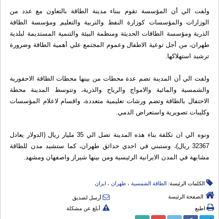
ولفت الي أن المؤسسة تقوم ببناء مدينة الطاقة بالتعاون مع عدد من
الوزارات والمؤسسات كوزارة النفط والتربية والتعليم ومؤسسة الطاقة
الذرية ومؤسسة الطاقات الحديثة ومنظمة البيئة والتنمية المستديمة لبلدية
طهران، من أجل توعية الاطفال وعموم المجتمع علي أهمية الطاقة وضرورة
ترشيد استهلاكها.
ولفت الي أن المدينة تضم عدة محطات من بينها محطات الطاقة الاحفورية
والشمسية والمائية والامواج والرياح والذرية، وتتوسط المدينة محطة
الاحتفال بالطاقة وتضم ورشات تعليمية متعددة، واقسام لاعلام المؤسسات
وكليبات تصويرية واستعراض الدمي.
ونوه الي ان تكلفة بناء هذه المدينة تصل الي 35 مليار ريال (الدولار يعادل
32367 ريال)، وستبني في احدي حدائق طهران، كما ستشيد مدن للطاقة
مشابهة في المدن الايرانية الرئيسية ومن بينها شيراز واصفهان ومشهد.
الكلمات الرئيسة:
الطاقة الشمسیة
،
طهران
،
ایران
الصفحة الرئيسة
أرسل لصديق
اطبع
أبلغ عن مشكلة