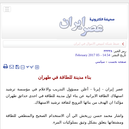
باز
و
بسته
کردن
منو
ضبط شبكة لتبييض الاموال في ايران
رمز الخبر:
۳۳۳۳۸
تأريخ النشر:
14:54
- 05 February 2017
صفحه نخست
»
سياسي
‍‍‍ پ
پ
بناء مدينة للطاقة في طهران
عصر إيران - إيرنا - أعلن مسؤول التدريب والاعلام في مؤسسة ترشيد
استهلاك الطاقة الايرانية عن بناء اول مدينة للطاقة في احدى حدائق طهران
مؤكدا ان الهدف من بنائها الترويج لثقافة ترشيد الاستهلاك.
واشار محمد حسن زربخش الي أن الاستخدام الصحيح والمنطقي للطاقة
ومشتقاتها يتعلق بشكل وثيق بسلوكيات المرء.