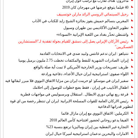
ماكرون: هناك تقارب مع ترامب حول إيران
40 فيلما يتوقع عرضها في مهرجان كان 2019
رحيل السينمائي الروسي الرائد مارلن خوتسييف
المغربي بنسالم حميش يفوز بجائزة الشيخ زايد للكتاب في الآداب
تطوير التعاون الأكاديمي بين طهران وسيول
واشنطن تحذّر بغداد من اللعبة الإيرانية «السوداء»
رئيس الأركان الإيراني يصل إلى دمشق للقيام بجولة تفقدية لـ"المستشارين
العسكريين"
نتنياهو : ايران تدعم غانتس ولبيد ضدي في الانتخابات القادمة
إيران: الصادرات الشهریة للنفط والمكثفات تخطت 2.75 مليون برميل يوميا
ظريف: تصريحات وزير الخارجية الأمريكي لا تمت أية صلة بالواقع
اللواء صفوي: استراتيجية ايران حيال الأعداء، دفاعية ورادعة
سفير ايران في موسكو: لو حرمت ايران من مزايا الاتفاق النووي فلا مبرر لبقائها فيه
اطفال الأنابيب في إيران ، فقط بضع خطوات للوصول إلى احلامك
قرعة ربع نهائي دوري الابطال.. استقلال وبرسبوليس في مواجهات قطرية
رئيس الاركان العامة للقوات المسلحة الايرانية: ايران لن تنتظر رخصة من اي قوة
لتطوير قدراتها الدفاعية
الكرملين: الاتفاق النووي مع إيران مازال قائما
الفيفا يدعو روحاني لحضور افتتاحية كأس العالم 2018
التجارة غیر النفطیة بین إیران ومالیزیا ترتفع بنسبة 23%
الامارات والبحرين تدعمان استراتيجية اميركا حيال ايران