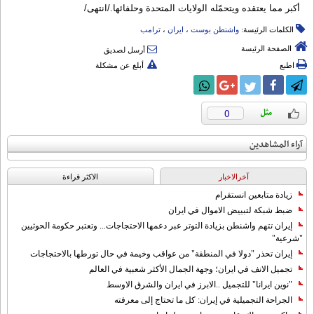
أكبر مما يعتقده ويتحمّله الولايات المتحدة وحلفائها./انتهی/
الكلمات الرئيسة:
واشنطن بوست
،
ایران
،
ترامب
الصفحة الرئيسة
أرسل لصديق
اطبع
أبلغ عن مشكلة
0
آراء المشاهدين
آخرالاخبار
الاکثر قراءة
زيادة متابعين انستقرام
ضبط شبكة لتبييض الاموال في ايران
إيران تتهم واشنطن بزيادة التوتر عبر دعمها الاحتجاجات... وتعتبر حكومة الحوثيين
"شرعية"
إيران تحذر "دولا في المنطقة" من عواقب وخيمة في حال تورطها بالاحتجاجات
تجميل الانف في ايران؛ وجهة الجمال الأكثر شعبية في العالم
"نوين ايرانا" للتجميل ..الابرز في ايران والشرق الاوسط
الجراحة التجميلية في إيران: كل ما تحتاج إلى معرفته