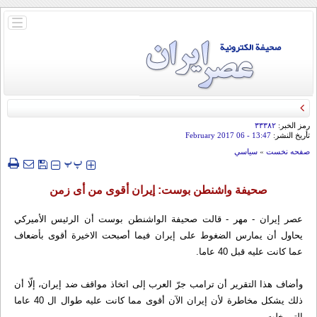
باز
و
بسته
کردن
منو
رمز الخبر:
۳۳۳۸۲
تأريخ النشر:
13:47
- 06 February 2017
صفحه نخست
»
سياسي
‍‍‍ پ
پ
صحيفة واشنطن بوست: إيران أقوى من أى زمن
عصر إيران - مهر - قالت صحيفة الواشنطن بوست أن الرئيس الأميركي
يحاول أن يمارس الضغوط على إيران فيما أصبحت الاخيرة أقوى بأضعاف
عما كانت عليه قبل 40 عاما.
وأضاف هذا التقرير أن ترامب جرّ العرب إلى اتخاذ مواقف ضد إيران، إلّا أن
ذلك يشكل مخاطرة لأن إيران الآن أقوى مما كانت عليه طوال ال 40 عاما
التي خلت.