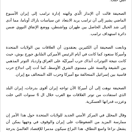
الصحيفة قالت أن الإنذار الّذي وجّهته إدارة ترامب إلى إيران الأسبوع
الماضي يشير إلى أن ترامب يريد الابتعاد عن سياسات باراك أوباما، مما أدى
إلى شد الحبال الحاصل بين طهران وواشنطن، ووضع الإتفاق النووي ضمن
دائرة استهداف ترامب.
وتابعت الصحيفة أن الكثيرين يعتقدون أن العلاقات بين الولايات المتحدة
وأميركا ستعود كما كانت في أيام الرئيس الأميركي السّابق جورج بوش، حيث
كانت نتيجة التوترات آنذاك حرب أميركيّة على العراق وازدياد التوتر المذهبي
بين الشيعة والسنة على مستوى الشرق الأوسط، كما أدت إلى اندلاع حرب
قاسية بين إسرائيل المتحالفة مع أميركا وحزب الله المتحالف مع إيران.
الصحيفة نوهت إلى أن أميركا الآن تواجه إيران أقوى بدرجات، إيران البلد
الذي استفادت من توتر العلاقات مع العرب خلال ال 6 سنوات التي خلت
وعززت قدراتها العسكرية.
وقال المحلل في المركز الأمني الجديد للولايات المتحدة حول هذا الأمر إن
ممارسة المزيد من الضغوطات على إيران والوقوف في وجهها يمكن أن
يشعل نزاعا واسع النطاق، هذا النزاع سيكون مدمرا للإقتصاد العالميّ بدرجة