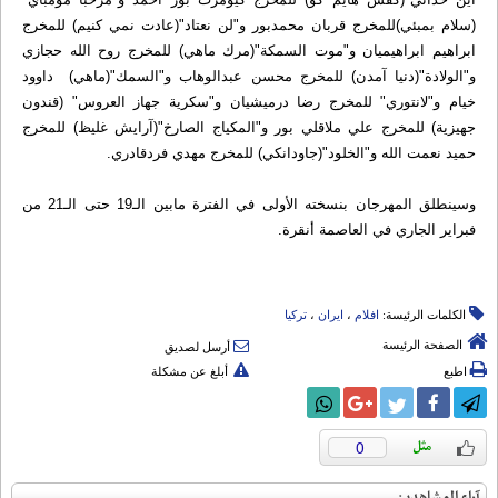
(سلام بمبئي)للمخرج قربان محمدبور و"لن نعتاد"(عادت نمي كنيم) للمخرج
ابراهيم ابراهيميان و"موت السمكة"(مرك ماهي) للمخرج روح الله حجازي
و"الولادة"(دنيا آمدن) للمخرج محسن عبدالوهاب و"السمك"(ماهي) داوود
خيام و"لانتوري" للمخرج رضا درميشيان و"سكرية جهاز العروس" (قندون
جهيزية) للمخرج علي ملاقلي بور و"المكياج الصارخ"(آرايش غليظ) للمخرج
حميد نعمت الله و"الخلود"(جاودانكي) للمخرج مهدي فردقادري.
وسينطلق المهرجان بنسخته الأولى في الفترة مابين الـ19 حتى الـ21 من
فبراير الجاري في العاصمة أنقرة.
الكلمات الرئيسة:
افلام
،
ایران
،
ترکیا
الصفحة الرئيسة
أرسل لصديق
اطبع
أبلغ عن مشكلة
0
آراء المشاهدين