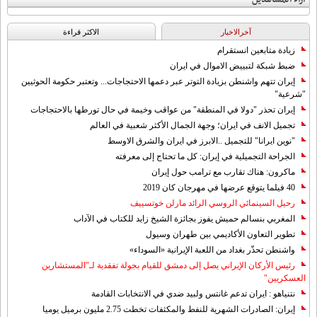
آخرالاخبار
الاکثر قراءة
زيادة متابعين انستقرام
ضبط شبكة لتبييض الاموال في ايران
إيران تتهم واشنطن بزيادة التوتر عبر دعمها الاحتجاجات... وتعتبر حكومة الحوثيين
"شرعية"
إيران تحذر "دولا في المنطقة" من عواقب وخيمة في حال تورطها بالاحتجاجات
تجميل الانف في ايران؛ وجهة الجمال الأكثر شعبية في العالم
"نوين ايرانا" للتجميل ..الابرز في ايران والشرق الاوسط
الجراحة التجميلية في إيران: كل ما تحتاج إلى معرفته
ماكرون: هناك تقارب مع ترامب حول إيران
40 فيلما يتوقع عرضها في مهرجان كان 2019
رحيل السينمائي الروسي الرائد مارلن خوتسييف
المغربي بنسالم حميش يفوز بجائزة الشيخ زايد للكتاب في الآداب
تطوير التعاون الأكاديمي بين طهران وسيول
واشنطن تحذّر بغداد من اللعبة الإيرانية «السوداء»
رئيس الأركان الإيراني يصل إلى دمشق للقيام بجولة تفقدية لـ"المستشارين
العسكريين"
نتنياهو : ايران تدعم غانتس ولبيد ضدي في الانتخابات القادمة
إيران: الصادرات الشهریة للنفط والمكثفات تخطت 2.75 مليون برميل يوميا