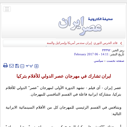
باز
و
بسته
کردن
منو
قائد الحرس الثوري: إيران ستدمر أمريكا وإسرائيل والسعودية إذا تجاوزت خطوط طهران
الحمراء
رمز الخبر:
۳۳۳۹۲
تأريخ النشر:
14:11
- 06 February 2017
صفحه نخست
»
سياسي
‍‍‍ پ
پ
ايران تشارك في مهرجان عصر الدولي للأفلام بتركيا
عصر إيران - آى فيلم - تشهد الدورة الأولى لمهرجان "عصر" الدولي للأفلام
بتركيا، مشاركة ايرانية فاعلة في القسم التنافسي للمهرجان.
ويتنافس في القسم الرئيسي للمهرجان كل من الأفلام السينمائية الايرانية
التالية:
أين حذائي"(كفش هايم كو) للمخرج كيومرث بور احمد و"مرحبا مومباي"