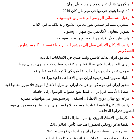
ماكرون: هناك تقارب مع ترامب حول إيران
40 فيلما يتوقع عرضها في مهرجان كان 2019
رحيل السينمائي الروسي الرائد مارلن خوتسييف
المغربي بنسالم حميش يفوز بجائزة الشيخ زايد للكتاب في الآداب
تطوير التعاون الأكاديمي بين طهران وسيول
واشنطن تحذّر بغداد من اللعبة الإيرانية «السوداء»
رئيس الأركان الإيراني يصل إلى دمشق للقيام بجولة تفقدية لـ"المستشارين
العسكريين"
نتنياهو : ايران تدعم غانتس ولبيد ضدي في الانتخابات القادمة
إيران: الصادرات الشهریة للنفط والمكثفات تخطت 2.75 مليون برميل يوميا
ظريف: تصريحات وزير الخارجية الأمريكي لا تمت أية صلة بالواقع
اللواء صفوي: استراتيجية ايران حيال الأعداء، دفاعية ورادعة
سفير ايران في موسكو: لو حرمت ايران من مزايا الاتفاق النووي فلا مبرر لبقائها فيه
اطفال الأنابيب في إيران ، فقط بضع خطوات للوصول إلى احلامك
قرعة ربع نهائي دوري الابطال.. استقلال وبرسبوليس في مواجهات قطرية
رئيس الاركان العامة للقوات المسلحة الايرانية: ايران لن تنتظر رخصة من اي قوة
لتطوير قدراتها الدفاعية
الكرملين: الاتفاق النووي مع إيران مازال قائما
الفيفا يدعو روحاني لحضور افتتاحية كأس العالم 2018
التجارة غیر النفطیة بین إیران ومالیزیا ترتفع بنسبة 23%
الامارات والبحرين تدعمان استراتيجية اميركا حيال ايران