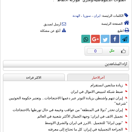
الكلمات الرئيسة:
ایران
،
سوریا
،
الهدنة
الصفحة الرئيسة
أرسل لصديق
اطبع
أبلغ عن مشكلة
0
آراء المشاهدين
آخرالاخبار
الاکثر قراءة
زيادة متابعين انستقرام
ضبط شبكة لتبييض الاموال في ايران
إيران تتهم واشنطن بزيادة التوتر عبر دعمها الاحتجاجات... وتعتبر حكومة الحوثيين
"شرعية"
إيران تحذر "دولا في المنطقة" من عواقب وخيمة في حال تورطها بالاحتجاجات
تجميل الانف في ايران؛ وجهة الجمال الأكثر شعبية في العالم
"نوين ايرانا" للتجميل ..الابرز في ايران والشرق الاوسط
الجراحة التجميلية في إيران: كل ما تحتاج إلى معرفته