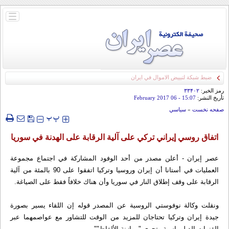
باز
و
بسته
کردن
منو
ضبط شبكة لتبييض الاموال في ايران
رمز الخبر:
۳۳۴۰۲
تأريخ النشر:
15:07
- 06 February 2017
صفحه نخست
»
سياسي
‍‍‍ پ
پ
اتفاق روسي إيراني تركي على آلية الرقابة على الهدنة في سوريا
عصر إيران - أعلن مصدر من أحد الوفود المشاركة في اجتماع مجموعة
العمليات في أستانا أن إيران وروسيا وتركيا اتفقوا على 90 بالمئة من آلية
الرقابة على وقف إطلاق النار في سوريا وأن هناك خلافاً فقط على الصياغة.
ونقلت وكالة نوفوستي الروسية عن المصدر قوله إن اللقاء يسير بصورة
جيدة إيران وتركيا تحتاجان للمزيد من الوقت للتشاور مع عواصمهما عبر
القنوات الدبلوماسية،وتجري "موازنة الألفاظ"".