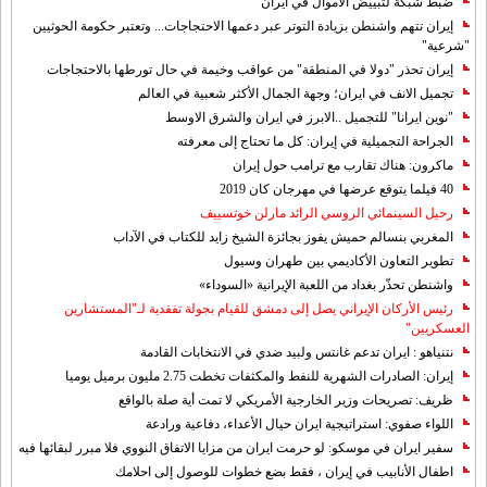
ضبط شبكة لتبييض الاموال في ايران
إيران تتهم واشنطن بزيادة التوتر عبر دعمها الاحتجاجات... وتعتبر حكومة الحوثيين
"شرعية"
إيران تحذر "دولا في المنطقة" من عواقب وخيمة في حال تورطها بالاحتجاجات
تجميل الانف في ايران؛ وجهة الجمال الأكثر شعبية في العالم
"نوين ايرانا" للتجميل ..الابرز في ايران والشرق الاوسط
الجراحة التجميلية في إيران: كل ما تحتاج إلى معرفته
ماكرون: هناك تقارب مع ترامب حول إيران
40 فيلما يتوقع عرضها في مهرجان كان 2019
رحيل السينمائي الروسي الرائد مارلن خوتسييف
المغربي بنسالم حميش يفوز بجائزة الشيخ زايد للكتاب في الآداب
تطوير التعاون الأكاديمي بين طهران وسيول
واشنطن تحذّر بغداد من اللعبة الإيرانية «السوداء»
رئيس الأركان الإيراني يصل إلى دمشق للقيام بجولة تفقدية لـ"المستشارين
العسكريين"
نتنياهو : ايران تدعم غانتس ولبيد ضدي في الانتخابات القادمة
إيران: الصادرات الشهریة للنفط والمكثفات تخطت 2.75 مليون برميل يوميا
ظريف: تصريحات وزير الخارجية الأمريكي لا تمت أية صلة بالواقع
اللواء صفوي: استراتيجية ايران حيال الأعداء، دفاعية ورادعة
سفير ايران في موسكو: لو حرمت ايران من مزايا الاتفاق النووي فلا مبرر لبقائها فيه
اطفال الأنابيب في إيران ، فقط بضع خطوات للوصول إلى احلامك