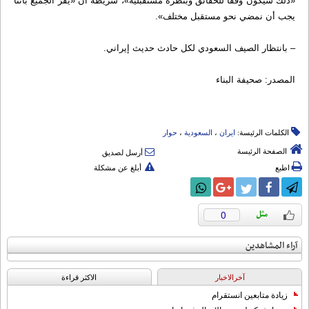
«ذلك سيكون وفقاً للحقائق وبنظرة مستقبلية»، شريطة أن «يُقرّ الجميع بأننا
يجب أن نمضي نحو مستقبل مختلف».
– بانتظار الصيف السعودي لكل حادث حديث إيراني.
المصدر: صحيفة البناء
الكلمات الرئيسة:
ایران
،
السعودیة
،
حوار
الصفحة الرئيسة
أرسل لصديق
اطبع
أبلغ عن مشكلة
0
آراء المشاهدين
آخرالاخبار
الاکثر قراءة
زيادة متابعين انستقرام