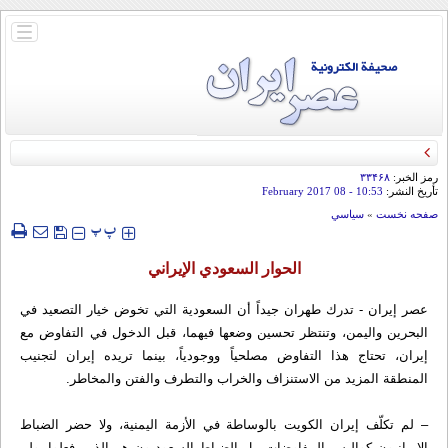
باز
و
بسته
کردن
منو
رمز الخبر:
۳۳۴۶۸
تأريخ النشر:
10:53
- 08 February 2017
صفحه نخست
»
سياسي
‍‍‍ پ
پ
الحوار السعودي الإيراني
عصر إیران - تدرك طهران جيداً أن السعودية التي تخوض خيار التصعيد في
البحرين واليمن، وتنتظر تحسين وضعها فيهما، قبل الدخول في التفاوض مع
إيران، تحتاج هذا التفاوض مصلحياً ووجودياً، بينما تريده إيران لتجنيب
المنطقة المزيد من الاستنزاف والخراب والتطرف والفتن والمخاطر.
– لم تكلّف إيران الكويت بالوساطة في الأزمة اليمنية، ولا حضر الضباط
الإيرانيون كواليس المفاوضات، بل الضباط السعوديون هم الذين فعلوا، ولم