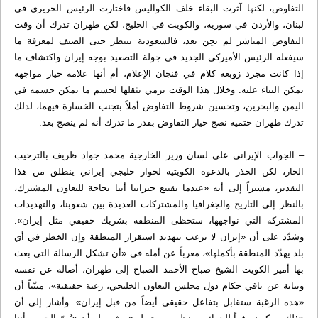
التفاوض، لكنها آثرت البقاء خلف الكواليس فاختارت الرئيس الحريري في
لبنان، والأردن في سورية، والكويت في الخليج، لكن طهران تدرك أن وقت
التفاوض المباشر لم يحِن بعد، فالسعودية تنتظر حتى الصيف لمعرفة ما
سيفعله الرئيس الأميركي الجديد في جولة التصعيد بوجه إيران واكتشاف ما
إذا كانت مجرد زوبعة كلام في فنجان الإعلام، أم أنها علامة خيار مواجهة
يمكن البناء عليه. وخلال هذا الوقت ترمي بثقلها لحسم ما يمكن حسمه في
اليمن والبحرين، وتحسين شروط التفاوض أملاً بتجنب الخسارة فيهما، لذلك
تدرك طهران حتمية نضج خيار التفاوض بقدر ما تدرك أنه لم ينضج بعد.
– الجواب الإيراني على لسان وزير الخارجية محمد جواد ظريف بالترحيب
الحار، لكن الحذر بالدعوة الكويتية لحوار خليجي إيراني ينطلق من هذا
التقدير، مشيراً إلى أنه «عندما يقتنع جيراننا أننا بحاجة للتعاون المشترك،
بالنظر إلى التاريخ والجغرافيا والمشتركات العديدة بين شعوبنا، والتهديدات
المشتركة التي نواجهها، ستحظى المنطقة بشريك حقيقي مثل إيران».
وشدّد على أن «إيران لا ترغب بتهديد استقرار المنطقة وإن الخطر في أي
بلد يهدّد المنطقة بأكملها»، معرباً عن أمله في «أن تشكل الرسالة التي بعث
بها أمير الكويت الشيخ صباح الأحمد الصباح إلى طهران، أصالة عن نفسه
ونيابة عن باقي حكام دول مجلس التعاون الخليجي، رغبة حقيقية»، مبيّناً أن
«هذه الرغبة ستقابل بتفاعل حقيقي أيضاً من قبل إيران». وأشار إلى أن