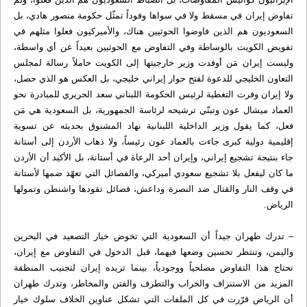
تفاوض إيران في مسقط ولا في سواها وفوداً تمثّل حكومة منصور هادي، بل
السعوديون هم الذين فاوضوا الحوثيين هناك، والأميركيون فعلوا مثلهم في
تفويض الكويت بالوساطة وفي التفاوض مع الحوثيين بعيداً عن أي واسطة،
وليست إيران مَن أوفدت وزير خارجيتها إلى الكويت حاملاً رسالة لمجلس
التعاون الخليجي للدعوة لفتح حوار إيراني خليجي، بل العكس هو الذي حصل،
ولا إيران وفرت التغطية لرئيس الحكومة اللبناني سعد الحريري للمبادرة نحو
العماد ميشال عون وتبنّي ترشيحه لرئاسة الجمهورية، بل السعودية هي مَن
فعل، كما يقول وزير الداخلية اللبنانية نهاد المشنوق بحديثه عن تسوية
إقليمية دولية كبرى جاءت بالعماد عون رئيساً، ولا ذهاب الأردن إلى أستانة
جاء بنتيجة تشجيع إيراني، وإيران أحد الرعاة في أستانة، بل الأكيد أن الأردن
ما كان ليفعل بلا تشجيع سعودي أميركي، والفصائل التي تعهّد ضمها لأستانة
في وقف النار والقتال ضد النصرة وداعش، فصائل تقودها واشنطن وتمولها
الرياض.
– تدرك طهران جيداً أن السعودية التي تخوض خيار التصعيد في البحرين
واليمن، وتنتظر تحسين وضعها فيهما، قبل الدخول في التفاوض مع إيران،
تحتاج هذا التفاوض مصلحياً ووجودياً، بينما تريده إيران لتجنيب المنطقة
المزيد من الاستنزاف والخراب والتطرف والفتن والمخاطر، وتدرك طهران
أن الرياض قرّرت في كل الملفات التي تشكل عناوين الخلاف سلوك خيار