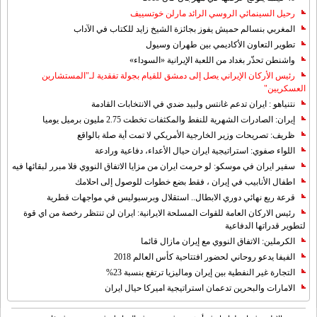
رحيل السينمائي الروسي الرائد مارلن خوتسييف
المغربي بنسالم حميش يفوز بجائزة الشيخ زايد للكتاب في الآداب
تطوير التعاون الأكاديمي بين طهران وسيول
واشنطن تحذّر بغداد من اللعبة الإيرانية «السوداء»
رئيس الأركان الإيراني يصل إلى دمشق للقيام بجولة تفقدية لـ"المستشارين
العسكريين"
نتنياهو : ايران تدعم غانتس ولبيد ضدي في الانتخابات القادمة
إيران: الصادرات الشهریة للنفط والمكثفات تخطت 2.75 مليون برميل يوميا
ظريف: تصريحات وزير الخارجية الأمريكي لا تمت أية صلة بالواقع
اللواء صفوي: استراتيجية ايران حيال الأعداء، دفاعية ورادعة
سفير ايران في موسكو: لو حرمت ايران من مزايا الاتفاق النووي فلا مبرر لبقائها فيه
اطفال الأنابيب في إيران ، فقط بضع خطوات للوصول إلى احلامك
قرعة ربع نهائي دوري الابطال.. استقلال وبرسبوليس في مواجهات قطرية
رئيس الاركان العامة للقوات المسلحة الايرانية: ايران لن تنتظر رخصة من اي قوة
لتطوير قدراتها الدفاعية
الكرملين: الاتفاق النووي مع إيران مازال قائما
الفيفا يدعو روحاني لحضور افتتاحية كأس العالم 2018
التجارة غیر النفطیة بین إیران ومالیزیا ترتفع بنسبة 23%
الامارات والبحرين تدعمان استراتيجية اميركا حيال ايران