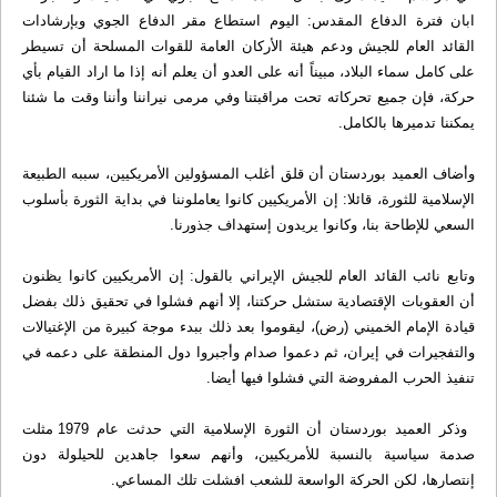
ابان فترة الدفاع المقدس: اليوم استطاع مقر الدفاع الجوي وبإرشادات
القائد العام للجيش ودعم هيئة الأركان العامة للقوات المسلحة أن تسيطر
على كامل سماء البلاد، مبيناً أنه على العدو أن يعلم أنه إذا ما اراد القيام بأي
حركة، فإن جميع تحركاته تحت مراقبتنا وفي مرمى نيراننا وأننا وقت ما شئنا
يمكننا تدميرها بالكامل.
وأضاف العميد بوردستان أن قلق أغلب المسؤولين الأمريكيين، سببه الطبيعة
الإسلامية للثورة، قائلا: إن الأمريكيين كانوا يعاملوننا في بداية الثورة بأسلوب
السعي للإطاحة بنا، وكانوا يريدون إستهداف جذورنا.
وتابع نائب القائد العام للجيش الإيراني بالقول: إن الأمريكيين كانوا يظنون
أن العقوبات الإقتصادية ستشل حركتنا، إلا أنهم فشلوا في تحقيق ذلك بفضل
قيادة الإمام الخميني (رض)، ليقوموا بعد ذلك ببدء موجة كبيرة من الإغتيالات
والتفجيرات في إيران، ثم دعموا صدام وأجبروا دول المنطقة على دعمه في
تنفيذ الحرب المفروضة التي فشلوا فيها أيضا.
وذكر العميد بوردستان أن الثورة الإسلامية التي حدثت عام 1979 مثلت
صدمة سياسية بالنسبة للأمريكيين، وأنهم سعوا جاهدين للحيلولة دون
إنتصارها، لكن الحركة الواسعة للشعب افشلت تلك المساعي.