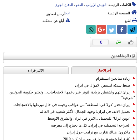
الكلمات الرئيسة:
الجیش الإیرانی
،
العدو
،
الدفاع الجوی
الصفحة الرئيسة
أرسل لصديق
اطبع
أبلغ عن مشكلة
0
آراء المشاهدين
آخرالاخبار
الاکثر قراءة
زيادة متابعين انستقرام
ضبط شبكة لتبييض الاموال في ايران
إيران تتهم واشنطن بزيادة التوتر عبر دعمها الاحتجاجات... وتعتبر حكومة الحوثيين
"شرعية"
إيران تحذر "دولا في المنطقة" من عواقب وخيمة في حال تورطها بالاحتجاجات
تجميل الانف في ايران؛ وجهة الجمال الأكثر شعبية في العالم
"نوين ايرانا" للتجميل ..الابرز في ايران والشرق الاوسط
الجراحة التجميلية في إيران: كل ما تحتاج إلى معرفته
ماكرون: هناك تقارب مع ترامب حول إيران
40 فيلما يتوقع عرضها في مهرجان كان 2019