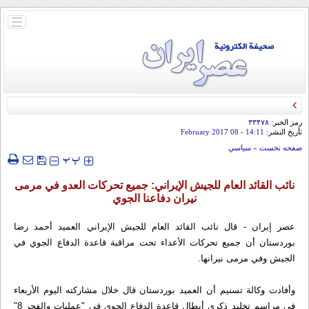
باز
و
بسته
کردن
منو
رمز الخبر:
۳۳۴۷۸
تأريخ النشر:
14:11
- 08 February 2017
صفحه نخست
»
سياسي
‍‍‍ پ
پ
نائب القائد العام للجيش الإيراني: جميع تحركات العدو في مرمى
نيران دفاعنا الجوي
عصر إيران - قال نائب القائد العام للجيش الإيراني العميد أحمد رضا
بوردستان أن جميع تحركات الأعداء تحت مراقبة قاعدة الدفاع الجوي في
الجيش وفي مرمى نيرانها.
وأفادت وكالة تسنيم أن العميد بوردستان قال خلال مشاركته اليوم الأربعاء
في مراسم تخليد ذكرى أبطال قاعدة الدفاع الجوي في "عمليات والفجر 8"