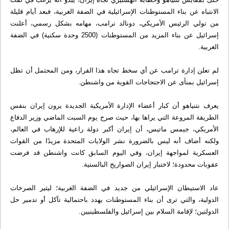
الانتباه عن بناء المستوطنات الإسرائيلية في الضفة الغربية، فبعد أيام قليلة
من تولي الرئيس الأمريكي، دونالد ترامب، مهامه بشكل رسمي، أعلنت
إسرائيل عن بناء المزيد من المستوطنات (2500 وحدة سكنية) في الضفة
الغربية.
لم تعلن إدارة ترامب عن أي سخط تجاه هذا القرار، ومن المحتمل أن تظل
إسرائيل بمنأى عن الاحتجاجات القوية من واشنطن.
يعرف نتنياهو أن كبار أعضاء الإدارة الأمريكية الجديدة يرون إيران بنفس
الطريقة المروعة التي يراها بها، حيث صرح يوم السبت الماضي وزير الدفاع
الأمريكي، جيمس ماتيس، أن إيران أكبر دولة راعية للإرهاب في العالم،
ولكنه أضاف أنه ليس بالضرورة نشر الولايات المتحدة مزيدًا من القوات
العسكرية لمواجهة إيران، وفي اليوم السابق كانت واشنطن قد فرضت
عقوبات محدودة؛ لاختبار إيران الصواريخ البالستية.
عاد الاستيطان الإسرائيلي من جديد في الضفة الغربية؛ ليثير الصرخات
الدولية، والتي ترى أن بناء المستوطنات يهدد باحتمالية تآكل أو تدمير حل
الدولتين؛ لإقامة السلام بين إسرائيل والفلسطينيين.