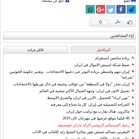
اطبع
أبلغ عن مشكلة
0
آراء المشاهدين
آخرالاخبار
الاکثر قراءة
زيادة متابعين انستقرام
ضبط شبكة لتبييض الاموال في ايران
إيران تتهم واشنطن بزيادة التوتر عبر دعمها الاحتجاجات... وتعتبر حكومة الحوثيين
"شرعية"
إيران تحذر "دولا في المنطقة" من عواقب وخيمة في حال تورطها بالاحتجاجات
تجميل الانف في ايران؛ وجهة الجمال الأكثر شعبية في العالم
"نوين ايرانا" للتجميل ..الابرز في ايران والشرق الاوسط
الجراحة التجميلية في إيران: كل ما تحتاج إلى معرفته
ماكرون: هناك تقارب مع ترامب حول إيران
40 فيلما يتوقع عرضها في مهرجان كان 2019
رحيل السينمائي الروسي الرائد مارلن خوتسييف
المغربي بنسالم حميش يفوز بجائزة الشيخ زايد للكتاب في الآداب
تطوير التعاون الأكاديمي بين طهران وسيول