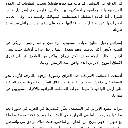
في الواقع حل الدولتين قد مات منذ فترة طويلة؛ بسبب التفاوتات في القوة
السياسية والدبلوماسية والعسكرية بين الجانبين، فليس لدى إسرائيل سبب
للتنازل، أما قيادة السلطة الفلسطينية فمتهالكة واستبدادية، وفي الغالب
ليس لديها نفوذ أو خيارات بديلة؛ لأنها تعتمد على دعم أمن إسرائيل منذ فترة
طويلة.
إسرائيل ودول الخليج بقيادة السعودية مرتاحون لوجود رئيس أمريكي في
البيت الأبيض أكثر تعاطفا، وهم سعداء أيضا لرحيل باراك أوباما، حيث تتبنى
الإدارة الحالية لهجة معادية أكثر لإيران، ولكن من الواضح أنها لن تمزق
الاتفاق النووي الإيراني الذي وافق عليه الرئيس أوباما.
أصبحت السياسة الأمريكية في العراق وسوريا موجهة بالدرجة الأولى نحو
القضاء على داعش وتنظيم القاعدة، من خلال الضربات الجوية ودعم الحلفاء
على أرض الواقع، لا سيما القوات المسلحة العراقية والأكراد السوريين في
سوريا.
يتزايد النفوذ الإيراني في المنطقة، نظًرا لانتصارها في الحرب في سوريا بعد
تحالفها مع روسيا، أما في العراق فلدى الولايات المتحدة علاقة غريبة وطويلة
مع طهران، فهي مزيج من التعاون والتنافس، حيث هناك توافق بين واشنطن