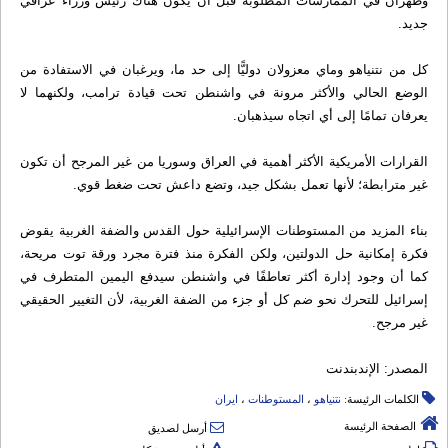
وطهران في الممارسات المطلوبة قبل أن يكون هناك رئيس وزراء عراقي
جديد.
كل من نتنياهو وماي معزولان دوليًّا إلى حد ما، ويرغبان في الاستفادة من
الوضع الحالي والأكثر مرونة في واشنطن تحت قيادة ترامب، ولكنهما لا
يعرفان تمامًا إلى أي اتجاه سيذهبان.
القرارات الأمريكية الأكثر أهمية في العراق وسوريا من غير المرجح أن تكون
غير مترابطة؛ لأنها تعمل بشكل جيد، وتضع داعش تحت ضغط قوي.
بناء المزيد من المستوطنات الإسرائيلية حول القدس والضفة الغربية يقوض
فكرة إمكانية حل الدولتين، ولكن الفكرة منذ فترة مجرد ورقة توت مريحة،
كما أن وجود إدارة أكثر تعاطفًا في واشنطن سيدفع اليمين المتطرف في
إسرائيل للتحرك نحو ضم كل أو جزء من الضفة الغربية، لأن التغيير الحقيقي
غير مرجح.
المصدر: الإندبندنت
الكلمات الرئيسة:
نتنیاهو
،
المستوطنات
،
ایران
الصفحة الرئيسة
أرسل لصديق