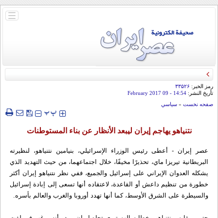
باز
و
بسته
کردن
منو
رمز الخبر:
۳۳۵۲۶
تأريخ النشر:
14:54
- 09 February 2017
صفحه نخست
»
سياسي
‍‍‍ پ
پ
نتنياهو يهاجم إيران ليبعد الأنظار عن بناء المستوطنات
عصر إيران - أعطى رئيس الوزراء الإسرائيلي، بنيامين نتنياهو، لنظيرته
البريطانية تيريزا ماي، تحذيرًا مخيفًا، خلال اجتماعهما، من حيث التهديد الذي
يشكله العدوان الإيراني على إسرائيل والجميع، ففي نظر نتنياهو إيران أكثر
خطورة من تنظيم داعش أو القاعدة، لاعتقاده أنها تسعى إلى إبادة إسرائيل
والسيطرة على الشرق الأوسط، كما أنها تهدد أوروبا والغرب والعالم بأسره.
حتى بمقايس نتنياهو وخطابه الهستيري تجاه إيران، يبدو أنه يرغب في لفت