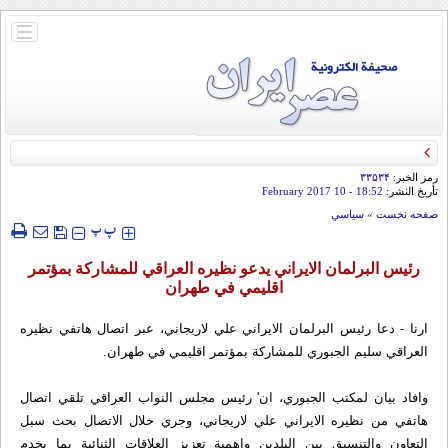
باز
و
بسته
کردن
منو
رمز الخبر:
۳۳۵۳۴
تأريخ النشر:
18:52
- 10 February 2017
صفحه نخست
»
سياسي
‍‍‍ پ
پ
رئيس البرلمان الايراني يدعو نظيره العراقي للمشاركة بمؤتمر
اقليمي في طهران
ارنا - دعا رئيس البرلمان الايراني علي لاريجاني، عبر اتصال هاتفي نظيره
العراقي سليم الجبوري للمشاركة بمؤتمر اقليمي في طهران.
وافاد بيان لمكتب الجبوري، ان' رئيس مجلس النواب العراقي تلقي اتصال
هاتفي من نظيره الايراني علي لاريجاني، وجري خلال الاتصال بحث سبل
التعاون والتنسيق بين البلدين واهمية تعزيز العلاقات الثنائية بما يخدم