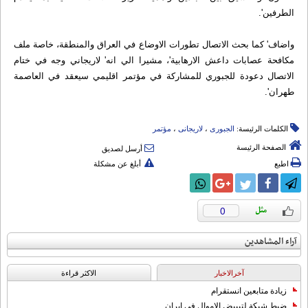
الطرفين'.
واضاف' كما بحث الاتصال تطورات الاوضاع في العراق والمنطقة، خاصة ملف
مكافحة عصابات داعش الارهابية'، مشيرا الي انه' لاريجاني وجه في ختام
الاتصال دعودة للجبوري للمشاركة في مؤتمر اقليمي سيعقد في العاصمة
طهران'.
الكلمات الرئيسة:
الجبوری
،
لاریجانی
،
مؤتمر
الصفحة الرئيسة
أرسل لصديق
اطبع
أبلغ عن مشكلة
0
آراء المشاهدين
آخرالاخبار
الاکثر قراءة
زيادة متابعين انستقرام
ضبط شبكة لتبييض الاموال في ايران