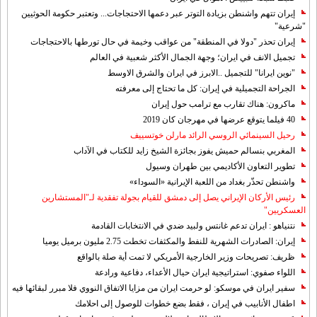
إيران تتهم واشنطن بزيادة التوتر عبر دعمها الاحتجاجات... وتعتبر حكومة الحوثيين
"شرعية"
إيران تحذر "دولا في المنطقة" من عواقب وخيمة في حال تورطها بالاحتجاجات
تجميل الانف في ايران؛ وجهة الجمال الأكثر شعبية في العالم
"نوين ايرانا" للتجميل ..الابرز في ايران والشرق الاوسط
الجراحة التجميلية في إيران: كل ما تحتاج إلى معرفته
ماكرون: هناك تقارب مع ترامب حول إيران
40 فيلما يتوقع عرضها في مهرجان كان 2019
رحيل السينمائي الروسي الرائد مارلن خوتسييف
المغربي بنسالم حميش يفوز بجائزة الشيخ زايد للكتاب في الآداب
تطوير التعاون الأكاديمي بين طهران وسيول
واشنطن تحذّر بغداد من اللعبة الإيرانية «السوداء»
رئيس الأركان الإيراني يصل إلى دمشق للقيام بجولة تفقدية لـ"المستشارين
العسكريين"
نتنياهو : ايران تدعم غانتس ولبيد ضدي في الانتخابات القادمة
إيران: الصادرات الشهریة للنفط والمكثفات تخطت 2.75 مليون برميل يوميا
ظريف: تصريحات وزير الخارجية الأمريكي لا تمت أية صلة بالواقع
اللواء صفوي: استراتيجية ايران حيال الأعداء، دفاعية ورادعة
سفير ايران في موسكو: لو حرمت ايران من مزايا الاتفاق النووي فلا مبرر لبقائها فيه
اطفال الأنابيب في إيران ، فقط بضع خطوات للوصول إلى احلامك