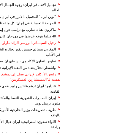
تجميل الانف في ايران؛ وجهة الجمال ال
العالم
"نوين ايرانا" للتجميل ..الابرز في ايرا
الجراحة التجميلية في إيران: كل ما تحتا
ماكرون: هناك تقارب مع ترامب حول إير
40 فيلما يتوقع عرضها في مهرجان كان 2019
رحيل السينمائي الروسي الرائد مارلن
المغربي بنسالم حميش يفوز بجائزة الشي
في الآداب
تطوير التعاون الأكاديمي بين طهران و
واشنطن تحذّر بغداد من اللعبة الإيرانية 
رئيس الأركان الإيراني يصل إلى دمشق ل
تفقدية لـ"المستشارين العسكريين"
نتنياهو : ايران تدعم غانتس ولبيد ضدي ف
القادمة
مليون برميل يوميا
ظريف: تصريحات وزير الخارجية الأمريكي
بالواقع
اللواء صفوي: استراتيجية ايران حيال الأع
ورادعة