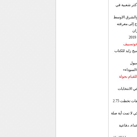
أكثر شعبية في
ن والشرق الاوسط
ج إلى معرفته
ان
 خوتسييف
خ زايد للكتاب
سيول
«السوداء»
لقيام بجولة
ي الانتخابات
إيران: الصادرات الشهریة للنفط والمكثفات تخطت 2.75
 لا تمت أية صلة
داء، دفاعية