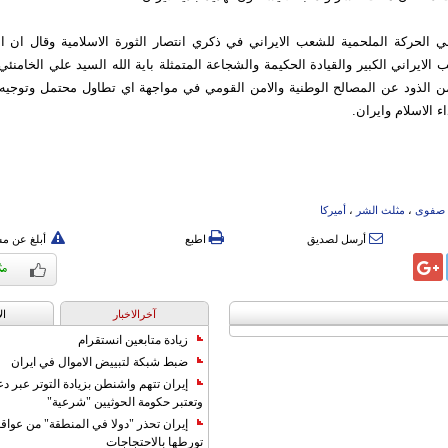
 الحركة الملحمية للشعب الايراني في ذكري انتصار الثورة الاسلامية وقال ان ال
لايراني الكبير والقيادة الحكيمة والشجاعة المتمثلة باية الله السيد علي الخامنئي 
ن الذود عن المصالح الوطنية والامن القومي في مواجهة اي تطاول محتمل وتوجيه
ء الاسلام وايران.
صفوی
،
مثلث الشر
،
أمیرکا
أرسل لصديق
اطبع
أبلغ عن م
آخرالاخبار
ال
زيادة متابعين انستقرام
ضبط شبكة لتبييض الاموال في ايران
إيران تتهم واشنطن بزيادة التوتر عبر دع
وتعتبر حكومة الحوثيين "شرعية"
إيران تحذر "دولا في المنطقة" من عوا
تورطها بالاحتجاجات