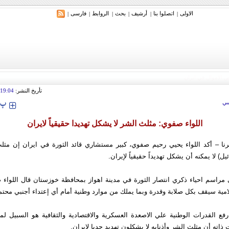
الاولی
اتصلوا بنا
أرشیف
بحث
الروابط
فارسی
|
|
|
|
|
|
تأريخ النشر:
19:04
‍‍‍ پ
ي
اللواء صفوي: مثلث الشر لا يشكل تهديدا حقيقياً لايران
رنا – أكد اللواء يحيي رحيم صفوي، كبير مستشاري قائد الثورة في ايران إن مثلث
يل) لا يمكنه أن يشكل تهديداً حقيقياً لإيران.
 مراسم احياء ذكري انتصار الثورة في مدينة اهواز بمحافظة خوزستان قال اللواء
امية سيقف بكل صلابة وقدرة وبما يملك من موارد وطنية أمام أي إعتداء أجنبي محتم
ع القدرات الوطنية علي الاصعدة العسكرية والاقتصادية والثقافية هو السبيل لموا
 ذاته أن مثلث الشر وأذنابه لا يشكلون تهديد جديا لايران.