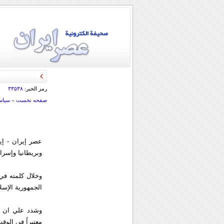
رمز الخبر:
۳۳۵۳۸
صفحه نخست
»
سياس
عصر إيران - إي
وبريطانيا وإسرائ
وخلال كلمته في
الجمهورية الإسل
وشدد علي ان رف
معتبراً في الوقت